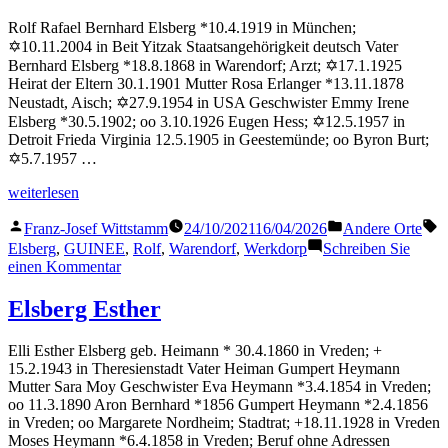
Rolf Rafael Bernhard Elsberg *10.4.1919 in München;
✡10.11.2004 in Beit Yitzak Staatsangehörigkeit deutsch Vater
Bernhard Elsberg *18.8.1868 in Warendorf; Arzt; ✡17.1.1925
Heirat der Eltern 30.1.1901 Mutter Rosa Erlanger *13.11.1878
Neustadt, Aisch; ✡27.9.1954 in USA Geschwister Emmy Irene
Elsberg *30.5.1902; oo 3.10.1926 Eugen Hess; ✡12.5.1957 in
Detroit Frieda Virginia 12.5.1905 in Geestemünde; oo Byron Burt;
✡5.7.1957 …
„Elsberg
weiterlesen
Rolf“
Veröffentlicht
Veröffentlicht
S
Franz-Josef Wittstamm
24/10/2021
16/04/2026
Andere Orte
von
in
Elsberg
,
GUINEE
,
Rolf
,
Warendorf
,
Werkdorp
Schreiben Sie
zu
einen Kommentar
Elsberg
Rolf
Elsberg Esther
Elli Esther Elsberg geb. Heimann * 30.4.1860 in Vreden; +
15.2.1943 in Theresienstadt Vater Heiman Gumpert Heymann
Mutter Sara Moy Geschwister Eva Heymann *3.4.1854 in Vreden;
oo 11.3.1890 Aron Bernhard *1856 Gumpert Heymann *2.4.1856
in Vreden; oo Margarete Nordheim; Stadtrat; +18.11.1928 in Vreden
Moses Heymann *6.4.1858 in Vreden; Beruf ohne Adressen