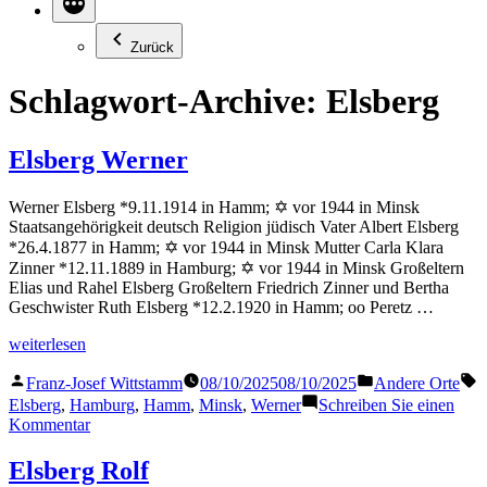
Zurück
Schlagwort-Archive:
Elsberg
Elsberg Werner
Werner Elsberg *9.11.1914 in Hamm; ✡ vor 1944 in Minsk
Staatsangehörigkeit deutsch Religion jüdisch Vater Albert Elsberg
*26.4.1877 in Hamm; ✡ vor 1944 in Minsk Mutter Carla Klara
Zinner *12.11.1889 in Hamburg; ✡ vor 1944 in Minsk Großeltern
Elias und Rahel Elsberg Großeltern Friedrich Zinner und Bertha
Geschwister Ruth Elsberg *12.2.1920 in Hamm; oo Peretz …
„Elsberg
weiterlesen
Werner“
Veröffentlicht
Veröffentlicht
S
Franz-Josef Wittstamm
08/10/2025
08/10/2025
Andere Orte
von
in
Elsberg
,
Hamburg
,
Hamm
,
Minsk
,
Werner
Schreiben Sie einen
zu
Kommentar
Elsberg
Werner
Elsberg Rolf