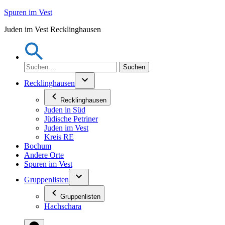
Zum
Spuren im Vest
Inhalt
Juden im Vest Recklinghausen
springen
Suchen
nach:
Recklinghausen
Recklinghausen
Juden in Süd
Jüdische Petriner
Juden im Vest
Kreis RE
Bochum
Andere Orte
Spuren im Vest
Gruppenlisten
Gruppenlisten
Hachschara