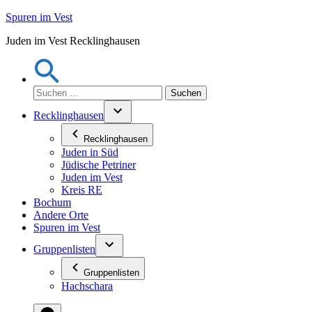
Zum
Spuren im Vest
Inhalt
Juden im Vest Recklinghausen
springen
Suchen
nach:
Recklinghausen
Recklinghausen
Juden in Süd
Jüdische Petriner
Juden im Vest
Kreis RE
Bochum
Andere Orte
Spuren im Vest
Gruppenlisten
Gruppenlisten
Hachschara