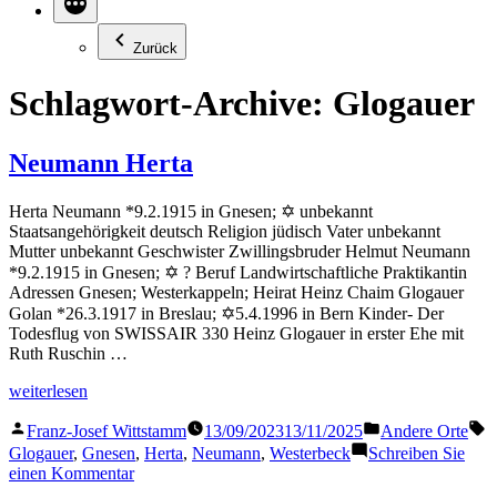
Zurück
Schlagwort-Archive:
Glogauer
Neumann Herta
Herta Neumann *9.2.1915 in Gnesen; ✡ unbekannt
Staatsangehörigkeit deutsch Religion jüdisch Vater unbekannt
Mutter unbekannt Geschwister Zwillingsbruder Helmut Neumann
*9.2.1915 in Gnesen; ✡ ? Beruf Landwirtschaftliche Praktikantin
Adressen Gnesen; Westerkappeln; Heirat Heinz Chaim Glogauer
Golan *26.3.1917 in Breslau; ✡5.4.1996 in Bern Kinder- Der
Todesflug von SWISSAIR 330 Heinz Glogauer in erster Ehe mit
Ruth Ruschin …
„Neumann
weiterlesen
Herta“
Veröffentlicht
Veröffentlicht
S
Franz-Josef Wittstamm
13/09/2023
13/11/2025
Andere Orte
von
in
Glogauer
,
Gnesen
,
Herta
,
Neumann
,
Westerbeck
Schreiben Sie
zu
einen Kommentar
Neumann