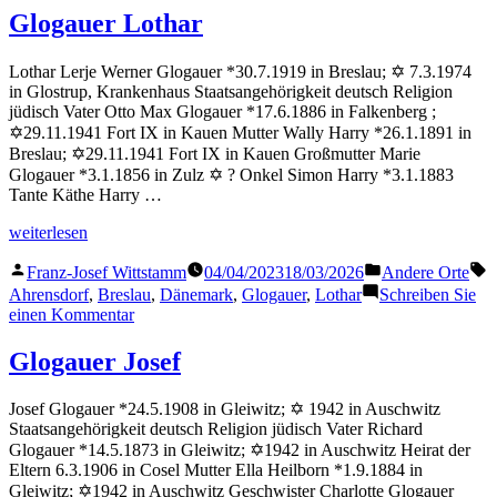
Herta
Glogauer Lothar
Lothar Lerje Werner Glogauer *30.7.1919 in Breslau; ✡ 7.3.1974
in Glostrup, Krankenhaus Staatsangehörigkeit deutsch Religion
jüdisch Vater Otto Max Glogauer *17.6.1886 in Falkenberg ;
✡29.11.1941 Fort IX in Kauen Mutter Wally Harry *26.1.1891 in
Breslau; ✡29.11.1941 Fort IX in Kauen Großmutter Marie
Glogauer *3.1.1856 in Zulz ✡ ? Onkel Simon Harry *3.1.1883
Tante Käthe Harry …
„Glogauer
weiterlesen
Lothar“
Veröffentlicht
Veröffentlicht
S
Franz-Josef Wittstamm
04/04/2023
18/03/2026
Andere Orte
von
in
Ahrensdorf
,
Breslau
,
Dänemark
,
Glogauer
,
Lothar
Schreiben Sie
zu
einen Kommentar
Glogauer
Lothar
Glogauer Josef
Josef Glogauer *24.5.1908 in Gleiwitz; ✡ 1942 in Auschwitz
Staatsangehörigkeit deutsch Religion jüdisch Vater Richard
Glogauer *14.5.1873 in Gleiwitz; ✡1942 in Auschwitz Heirat der
Eltern 6.3.1906 in Cosel Mutter Ella Heilborn *1.9.1884 in
Gleiwitz; ✡1942 in Auschwitz Geschwister Charlotte Glogauer