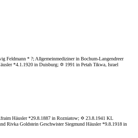
Ludwig Feldmann * ?; Allgemeinmediziner in Bochum-Langendreer
usler *4.1.1920 in Duisburg; ✡ 1991 in Petah Tikwa, Israel
u
eldmann
ich
el Efraim Häusler *29.8.1887 in Rozniatow; ✡ 23.8.1941 KL
nd Rivka Goldstein Geschwister Siegmund Häusler *9.8.1918 in