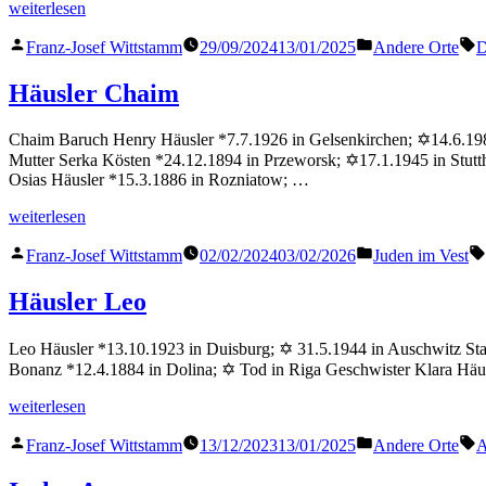
„Häusler
weiterlesen
Edith“
Veröffentlicht
Veröffentlicht
S
Franz-Josef Wittstamm
29/09/2024
13/01/2025
Andere Orte
D
von
in
Häusler Chaim
Chaim Baruch Henry Häusler *7.7.1926 in Gelsenkirchen; ✡14.6.1984
Mutter Serka Kösten *24.12.1894 in Przeworsk; ✡17.1.1945 in Stutt
Osias Häusler *15.3.1886 in Rozniatow; …
„Häusler
weiterlesen
Chaim“
Veröffentlicht
Veröffentlicht
Franz-Josef Wittstamm
02/02/2024
03/02/2026
Juden im Vest
von
in
Häusler Leo
Leo Häusler *13.10.1923 in Duisburg; ✡ 31.5.1944 in Auschwitz Sta
Bonanz *12.4.1884 in Dolina; ✡ Tod in Riga Geschwister Klara Häus
„Häusler
weiterlesen
Leo“
Veröffentlicht
Veröffentlicht
S
Franz-Josef Wittstamm
13/12/2023
13/01/2025
Andere Orte
A
von
in