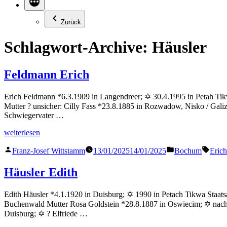
Zurück
Schlagwort-Archive:
Häusler
Feldmann Erich
Erich Feldmann *6.3.1909 in Langendreer; ✡ 30.4.1995 in Petah Tik
Mutter ? unsicher: Cilly Fass *23.8.1885 in Rozwadow, Nisko / Gali
Schwiegervater …
„Feldmann
weiterlesen
Erich“
Veröffentlicht
Veröffentlicht
Schla
Franz-Josef Wittstamm
13/01/2025
14/01/2025
Bochum
Erich
von
in
Häusler Edith
Edith Häusler *4.1.1920 in Duisburg; ✡ 1990 in Petach Tikwa Staatsa
Buchenwald Mutter Rosa Goldstein *28.8.1887 in Oswiecim; ✡ nach
Duisburg; ✡ ? Elfriede …