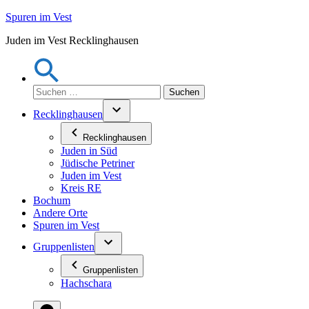
Zum
Spuren im Vest
Inhalt
Juden im Vest Recklinghausen
springen
Suchen
nach:
Recklinghausen
Recklinghausen
Juden in Süd
Jüdische Petriner
Juden im Vest
Kreis RE
Bochum
Andere Orte
Spuren im Vest
Gruppenlisten
Gruppenlisten
Hachschara