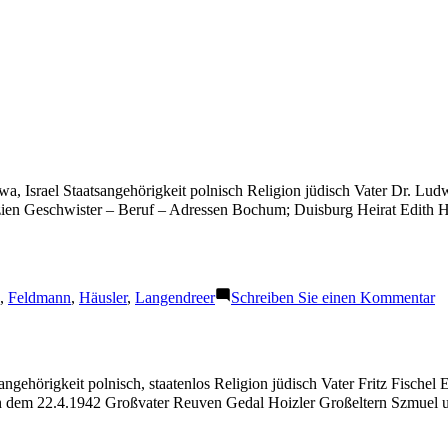
wa, Israel Staatsangehörigkeit polnisch Religion jüdisch Vater Dr. 
zien Geschwister – Beruf – Adressen Bochum; Duisburg Heirat Edith Hä
gwörter:
z
,
Feldmann
,
Häusler
,
Langendreer
Schreiben Sie einen Kommentar
F
Er
ngehörigkeit polnisch, staatenlos Religion jüdisch Vater Fritz Fisch
 dem 22.4.1942 Großvater Reuven Gedal Hoizler Großeltern Szmuel u