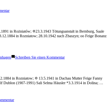
zu
mentar
Häusler
Edith
.1891 in Rożniatów; ✡23.3.1943 Tötungsanstalt in Bernburg, Saale
*13.12.1884 in Rozniatow; 28.10.1942 nach Zbaszyn; oo Feige Bonanz
zu
enhagen
Schreiben Sie einen Kommentar
Häusler
Chaim
.12.1884 in Rozniatow; ✡ 13.5.1941 in Dachau Mutter Feige Fanny
lf Dublon (1907-1991) Sali Selma Häusler *3.3.1914 in Dolina; …
zu
Kommentar
Häusler
Leo