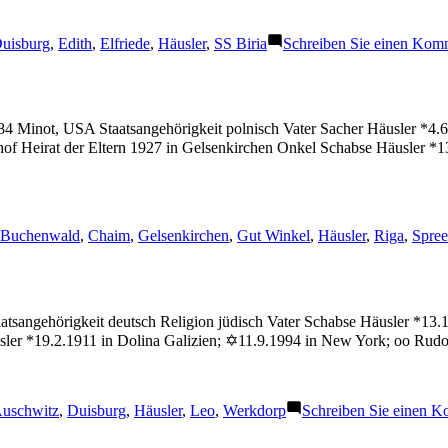
chlagwörter:
uisburg
,
Edith
,
Elfriede
,
Häusler
,
SS Biria
Schreiben Sie einen Kom
 Minot, USA Staatsangehörigkeit polnisch Vater Sacher Häusler *4.6
hof Heirat der Eltern 1927 in Gelsenkirchen Onkel Schabse Häusler 
Schlagwörter:
Buchenwald
,
Chaim
,
Gelsenkirchen
,
Gut Winkel
,
Häusler
,
Riga
,
Spre
atsangehörigkeit deutsch Religion jüdisch Vater Schabse Häusler *13
ler *19.2.1911 in Dolina Galizien; ✡11.9.1994 in New York; oo Rudo
chlagwörter:
uschwitz
,
Duisburg
,
Häusler
,
Leo
,
Werkdorp
Schreiben Sie einen 