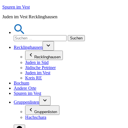
Zum
Spuren im Vest
Inhalt
Juden im Vest Recklinghausen
springen
Suchen
nach:
Recklinghausen
Recklinghausen
Juden in Süd
Jüdische Petriner
Juden im Vest
Kreis RE
Bochum
Andere Orte
Spuren im Vest
Gruppenlisten
Gruppenlisten
Hachschara