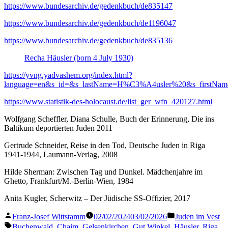
https://www.bundesarchiv.de/gedenkbuch/de835147
https://www.bundesarchiv.de/gedenkbuch/de1196047
https://www.bundesarchiv.de/gedenkbuch/de835136
Recha Häusler (born 4 July 1930)
https://yvng.yadvashem.org/index.html?
language=en&s_id=&s_lastName=H%C3%A4usler%20&s_firstName=&
https://www.statistik-des-holocaust.de/list_ger_wfn_420127.html
Wolfgang Scheffler, Diana Schulle, Buch der Erinnerung, Die ins
Baltikum deportierten Juden 2011
Gertrude Schneider, Reise in den Tod, Deutsche Juden in Riga
1941-1944, Laumann-Verlag, 2008
Hilde Sherman: Zwischen Tag und Dunkel. Mädchenjahre im
Ghetto, Frankfurt/M.-Berlin-Wien, 1984
Anita Kugler, Scherwitz – Der Jüdische SS-Offizier, 2017
Veröffentlicht
Veröffentlicht
Franz-Josef Wittstamm
02/02/2024
03/02/2026
Juden im Vest
von
in
Schlagwörter:
Buchenwald
,
Chaim
,
Gelsenkirchen
,
Gut Winkel
,
Häusler
,
Riga
,