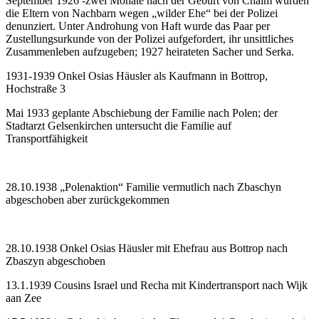
September 1926 -zwei Monate nach der Geburt von Chaim wurden
die Eltern von Nachbarn wegen „wilder Ehe“ bei der Polizei
denunziert. Unter Androhung von Haft wurde das Paar per
Zustellungsurkunde von der Polizei aufgefordert, ihr unsittliches
Zusammenleben aufzugeben; 1927 heirateten Sacher und Serka.
1931-1939 Onkel Osias Häusler als Kaufmann in Bottrop,
Hochstraße 3
Mai 1933 geplante Abschiebung der Familie nach Polen; der
Stadtarzt Gelsenkirchen untersucht die Familie auf
Transportfähigkeit
28.10.1938 „Polenaktion“ Familie vermutlich nach Zbaschyn
abgeschoben aber zurückgekommen
28.10.1938 Onkel Osias Häusler mit Ehefrau aus Bottrop nach
Zbaszyn abgeschoben
13.1.1939 Cousins Israel und Recha mit Kindertransport nach Wijk
aan Zee