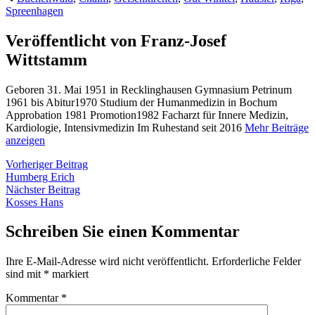
Spreenhagen
Veröffentlicht von Franz-Josef
Wittstamm
Geboren 31. Mai 1951 in Recklinghausen Gymnasium Petrinum
1961 bis Abitur1970 Studium der Humanmedizin in Bochum
Approbation 1981 Promotion1982 Facharzt für Innere Medizin,
Kardiologie, Intensivmedizin Im Ruhestand seit 2016
Mehr Beiträge
anzeigen
Beitragsnavigation
Vorheriger
Vorheriger Beitrag
Beitrag:
Humberg Erich
Nächster
Nächster Beitrag
Beitrag:
Kosses Hans
Schreiben Sie einen Kommentar
Ihre E-Mail-Adresse wird nicht veröffentlicht.
Erforderliche Felder
sind mit
*
markiert
Kommentar
*