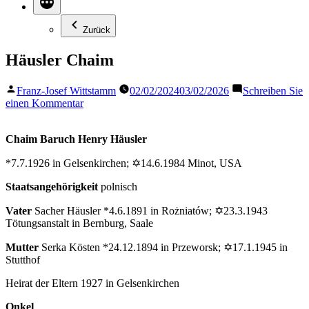
Zurück
Häusler Chaim
Veröffentlicht
Franz-Josef Wittstamm
02/02/2024
03/02/2026
Schreiben Sie
von
zu
einen Kommentar
Häusler
Chaim
Chaim Baruch Henry Häusler
*7.7.1926 in Gelsenkirchen; ✡14.6.1984 Minot, USA
Staatsangehörigkeit
polnisch
Vater
Sacher Häusler *4.6.1891 in Rożniatów; ✡23.3.1943
Tötungsanstalt in Bernburg, Saale
Mutter
Serka Kösten *24.12.1894 in Przeworsk; ✡17.1.1945 in
Stutthof
Heirat der Eltern 1927 in Gelsenkirchen
Onkel