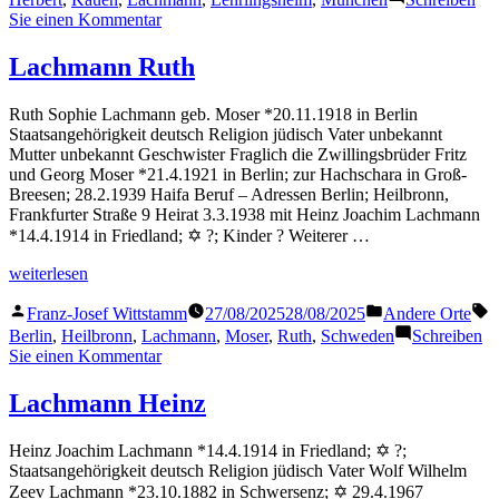
zu
Sie einen Kommentar
Lachmann
Herbert
Lachmann Ruth
Ruth Sophie Lachmann geb. Moser *20.11.1918 in Berlin
Staatsangehörigkeit deutsch Religion jüdisch Vater unbekannt
Mutter unbekannt Geschwister Fraglich die Zwillingsbrüder Fritz
und Georg Moser *21.4.1921 in Berlin; zur Hachschara in Groß-
Breesen; 28.2.1939 Haifa Beruf – Adressen Berlin; Heilbronn,
Frankfurter Straße 9 Heirat 3.3.1938 mit Heinz Joachim Lachmann
*14.4.1914 in Friedland; ✡ ?; Kinder ? Weiterer …
„Lachmann
weiterlesen
Ruth“
Veröffentlicht
Veröffentlicht
S
Franz-Josef Wittstamm
27/08/2025
28/08/2025
Andere Orte
von
in
Berlin
,
Heilbronn
,
Lachmann
,
Moser
,
Ruth
,
Schweden
Schreiben
zu
Sie einen Kommentar
Lachmann
Ruth
Lachmann Heinz
Heinz Joachim Lachmann *14.4.1914 in Friedland; ✡ ?;
Staatsangehörigkeit deutsch Religion jüdisch Vater Wolf Wilhelm
Zeev Lachmann *23.10.1882 in Schwersenz; ✡ 29.4.1967