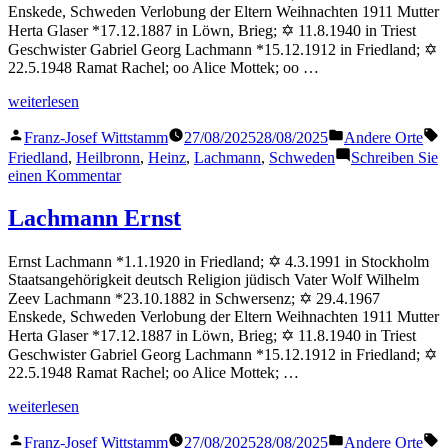
Enskede, Schweden Verlobung der Eltern Weihnachten 1911 Mutter
Herta Glaser *17.12.1887 in Löwn, Brieg; ✡ 11.8.1940 in Triest
Geschwister Gabriel Georg Lachmann *15.12.1912 in Friedland; ✡
22.5.1948 Ramat Rachel; oo Alice Mottek; oo …
„Lachmann
weiterlesen
Heinz“
Veröffentlicht
Veröffentlicht
S
Franz-Josef Wittstamm
27/08/2025
28/08/2025
Andere Orte
von
in
Friedland
,
Heilbronn
,
Heinz
,
Lachmann
,
Schweden
Schreiben Sie
zu
einen Kommentar
Lachmann
Heinz
Lachmann Ernst
Ernst Lachmann *1.1.1920 in Friedland; ✡ 4.3.1991 in Stockholm
Staatsangehörigkeit deutsch Religion jüdisch Vater Wolf Wilhelm
Zeev Lachmann *23.10.1882 in Schwersenz; ✡ 29.4.1967
Enskede, Schweden Verlobung der Eltern Weihnachten 1911 Mutter
Herta Glaser *17.12.1887 in Löwn, Brieg; ✡ 11.8.1940 in Triest
Geschwister Gabriel Georg Lachmann *15.12.1912 in Friedland; ✡
22.5.1948 Ramat Rachel; oo Alice Mottek; …
„Lachmann
weiterlesen
Ernst“
Veröffentlicht
Veröffentlicht
S
Franz-Josef Wittstamm
27/08/2025
28/08/2025
Andere Orte