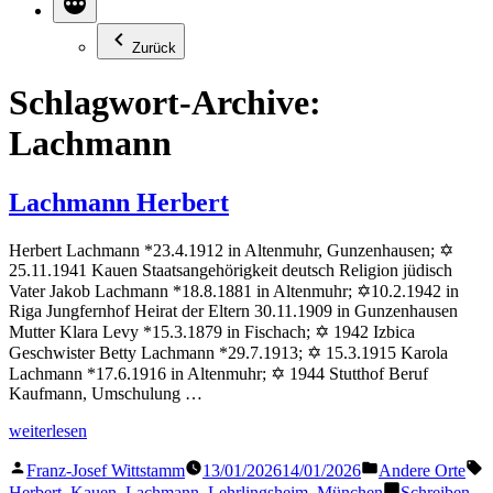
Zurück
Schlagwort-Archive:
Lachmann
Lachmann Herbert
Herbert Lachmann *23.4.1912 in Altenmuhr, Gunzenhausen; ✡
25.11.1941 Kauen Staatsangehörigkeit deutsch Religion jüdisch
Vater Jakob Lachmann *18.8.1881 in Altenmuhr; ✡10.2.1942 in
Riga Jungfernhof Heirat der Eltern 30.11.1909 in Gunzenhausen
Mutter Klara Levy *15.3.1879 in Fischach; ✡ 1942 Izbica
Geschwister Betty Lachmann *29.7.1913; ✡ 15.3.1915 Karola
Lachmann *17.6.1916 in Altenmuhr; ✡ 1944 Stutthof Beruf
Kaufmann, Umschulung …
„Lachmann
weiterlesen
Herbert“
Veröffentlicht
Veröffentlicht
S
Franz-Josef Wittstamm
13/01/2026
14/01/2026
Andere Orte
von
in
Herbert
,
Kauen
,
Lachmann
,
Lehrlingsheim
,
München
Schreiben