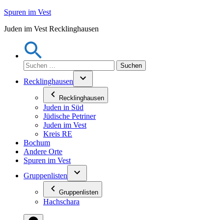
Zum
Spuren im Vest
Inhalt
Juden im Vest Recklinghausen
springen
Suchen
nach:
Recklinghausen
Recklinghausen
Juden in Süd
Jüdische Petriner
Juden im Vest
Kreis RE
Bochum
Andere Orte
Spuren im Vest
Gruppenlisten
Gruppenlisten
Hachschara