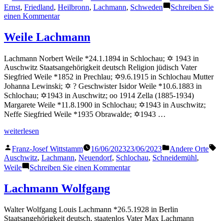
von
in
Ernst
,
Friedland
,
Heilbronn
,
Lachmann
,
Schweden
Schreiben Sie
zu
einen Kommentar
Lachmann
Ernst
Weile Lachmann
Lachmann Norbert Weile *24.1.1894 in Schlochau; ✡ 1943 in
Auschwitz Staatsangehörigkeit deutsch Religion jüdisch Vater
Siegfried Weile *1852 in Prechlau; ✡9.6.1915 in Schlochau Mutter
Johanna Lewinski; ✡ ? Geschwister Isidor Weile *10.6.1883 in
Schlochau; ✡1943 in Auschwitz; oo 1914 Zella (1885-1934)
Margarete Weile *11.8.1900 in Schlochau; ✡1943 in Auschwitz;
Neffe Siegfried Weile *1935 Obrawalde; ✡1943 …
„Weile
weiterlesen
Lachmann“
Veröffentlicht
Veröffentlicht
S
Franz-Josef Wittstamm
16/06/2023
23/06/2023
Andere Orte
von
in
Auschwitz
,
Lachmann
,
Neuendorf
,
Schlochau
,
Schneidemühl
,
zu
Weile
Schreiben Sie einen Kommentar
Weile
Lachmann
Lachmann Wolfgang
Walter Wolfgang Louis Lachmann *26.5.1928 in Berlin
Staatsangehörigkeit deutsch, staatenlos Vater Max Lachmann