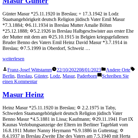
Masur Günter
Günter Masur *25.11.1920 in Breslau; + 17.3.1942 in Lodz
Staatsangehörigkeit deutsch Religion jüdisch Vater Emil Masur
*7.3.1884; ✡6.11.1934 in Breslau Mutter Amalie Böhm
*25.12.1888; ✡5.2.1926 in Breslau Halbgeschwister aus erster Ehe
der Mutter mit dem am ✡25.10.1915 in Belgien kriegsgefallenen
Bruder Benno des Vaters Emil Heinz David Masur *3.7.1914 in
Breslau; ✡7.5.1999 in Oberdorf, Schweiz …
„Masur
weiterlesen
Günter“
Veröffentlicht
Veröffentlicht
S
Franz-Josef Wittstamm
22/10/2022
08/01/2023
Andere Orte
von
in
Berlin
,
Breslau
,
Günter
,
Lodz
,
Masur
,
Paderborn
Schreiben Sie
zu
einen Kommentar
Masur
Günter
Masur Heinz
Heinz Masur *25.11.1920 in Breslau; ✡ 2.2.1975 in Taby,
Schweden Staatsangehörigkeit deutsch Religion jüdisch Vater
Benno Masur *4.5.1881 in Lissa; Kaufmann; ✡29.11.1941 Fort IX
Kaunas Verlobungsanzeige der Eltern im Berliner Tageblatt vom
16.8.1911 Mutter Nanny Heymann *6.9.1886 in Guttentag; ✡
8.4.1937 in Breslau Zweite Ehe des Vaters am 7.5.1940 mit Herta