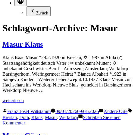
Zurück
Schlagwort-Archive:
Masur
Masur Klaus
Klaus Isaac Masur *29.2.1920 in Breslau; ✡ 1987 in Afula (?)
Staatsangehörigkeit deutsch Vater ; ✡ unbekannt Mutter ; ✡
unbekannt Geschwister Beruf – Adressen ; Amsterdam; Werkdorp
Barsingerhorn, Wieringermeer Heirat ? Bianca Albahari *1923 in
Sarajevo Kinder – Weiterer Lebensweg 4.10.1937 Klaus Masur zur
Hachschara ins Werkdorp Nieuwe Sluis, gemeldet in Barsingerhorn
Werkdorp Nieuwe …
„Masur
weiterlesen
Klaus“
Veröffentlicht
Veröffentlicht
S
Franz-Josef Wittstamm
09/01/2026
09/01/2026
Andere Orte
von
in
Breslau
,
Dora
,
Klaus
,
Masur
,
Werkdorp
Schreiben Sie einen
zu
Kommentar
Masur
Klaus