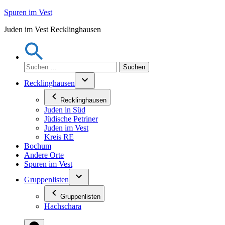
Zum
Spuren im Vest
Inhalt
Juden im Vest Recklinghausen
springen
Suchen
nach:
Recklinghausen
Recklinghausen
Juden in Süd
Jüdische Petriner
Juden im Vest
Kreis RE
Bochum
Andere Orte
Spuren im Vest
Gruppenlisten
Gruppenlisten
Hachschara