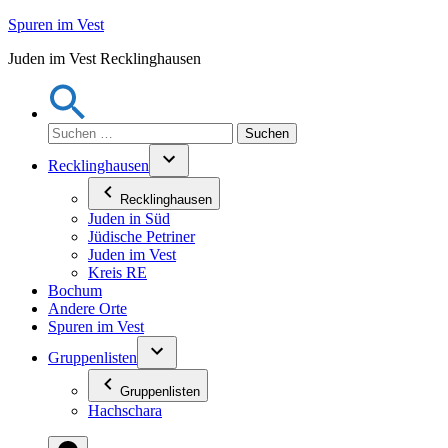
Zum
Spuren im Vest
Inhalt
Juden im Vest Recklinghausen
springen
Suchen
nach:
Recklinghausen
Recklinghausen
Juden in Süd
Jüdische Petriner
Juden im Vest
Kreis RE
Bochum
Andere Orte
Spuren im Vest
Gruppenlisten
Gruppenlisten
Hachschara