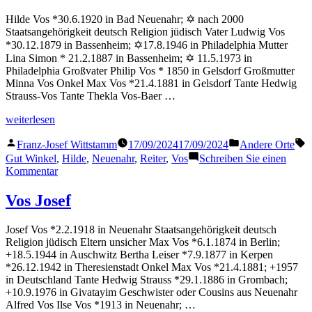
Hilde Vos *30.6.1920 in Bad Neuenahr; ✡ nach 2000
Staatsangehörigkeit deutsch Religion jüdisch Vater Ludwig Vos
*30.12.1879 in Bassenheim; ✡17.8.1946 in Philadelphia Mutter
Lina Simon * 21.2.1887 in Bassenheim; ✡ 11.5.1973 in
Philadelphia Großvater Philip Vos * 1850 in Gelsdorf Großmutter
Minna Vos Onkel Max Vos *21.4.1881 in Gelsdorf Tante Hedwig
Strauss-Vos Tante Thekla Vos-Baer …
„Vos
weiterlesen
Hilde“
Veröffentlicht
Veröffentlicht
S
Franz-Josef Wittstamm
17/09/2024
17/09/2024
Andere Orte
von
in
Gut Winkel
,
Hilde
,
Neuenahr
,
Reiter
,
Vos
Schreiben Sie einen
zu
Kommentar
Vos
Hilde
Vos Josef
Josef Vos *2.2.1918 in Neuenahr Staatsangehörigkeit deutsch
Religion jüdisch Eltern unsicher Max Vos *6.1.1874 in Berlin;
+18.5.1944 in Auschwitz Bertha Leiser *7.9.1877 in Kerpen
*26.12.1942 in Theresienstadt Onkel Max Vos *21.4.1881; +1957
in Deutschland Tante Hedwig Strauss *29.1.1886 in Grombach;
+10.9.1976 in Givatayim Geschwister oder Cousins aus Neuenahr
Alfred Vos Ilse Vos *1913 in Neuenahr; …