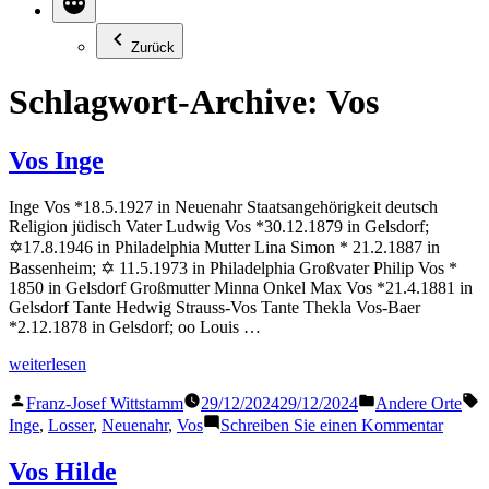
Zurück
Schlagwort-Archive:
Vos
Vos Inge
Inge Vos *18.5.1927 in Neuenahr Staatsangehörigkeit deutsch
Religion jüdisch Vater Ludwig Vos *30.12.1879 in Gelsdorf;
✡17.8.1946 in Philadelphia Mutter Lina Simon * 21.2.1887 in
Bassenheim; ✡ 11.5.1973 in Philadelphia Großvater Philip Vos *
1850 in Gelsdorf Großmutter Minna Onkel Max Vos *21.4.1881 in
Gelsdorf Tante Hedwig Strauss-Vos Tante Thekla Vos-Baer
*2.12.1878 in Gelsdorf; oo Louis …
„Vos
weiterlesen
Inge“
Veröffentlicht
Veröffentlicht
S
Franz-Josef Wittstamm
29/12/2024
29/12/2024
Andere Orte
von
in
zu
Inge
,
Losser
,
Neuenahr
,
Vos
Schreiben Sie einen Kommentar
Vos
Inge
Vos Hilde