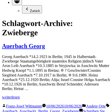
Zurück
Schlagwort-Archive:
Zwieberge
Auerbach Georg
Georg Auerbach *14.2.1923 in Berlin; 1945 in Halberstadt-
Zwieberge Staatsangehörigkeit staatenlos Religion jüdisch Vater
Aron Leib Auerbach *10.3.1885 in Stryjowka; in Auschwitz Mutter
Hedwig Knopf *1.1.1895 in Brelau; ✡ ? Geschwister/Cousins
Siegfried Auerbach *7.10.1917 in Berlin; ✡ 9.6.1989. Heinz
Auerbach *25.12.1920 Berlin; Alija; Israel Cousine Helga Auerbach
*10.12.1926 in Berlin; Auschwitz Beruf Schneider; Adressen
Berlin; Heirat …
„Auerbach
weiterlesen
Georg“
Veröffentlicht
Veröffentlicht
S
Franz-Josef Wittstamm
10/06/2026
10/06/2026
Andere Orte
von
in
Auerbach
,
Auschwitz
,
Berlin
,
Georg
,
Zwieberge
Schreiben Sie