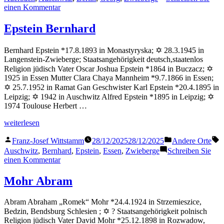
zu
einen Kommentar
Auerbach
Georg
Epstein Bernhard
Bernhard Epstein *17.8.1893 in Monastyryska; ✡ 28.3.1945 in
Langenstein-Zwieberge; Staatsangehörigkeit deutsch,staatenlos
Religion jüdisch Vater Oscar Joshua Epstein *1864 in Buczacz; ✡
1925 in Essen Mutter Clara Chaya Mannheim *9.7.1866 in Essen;
✡ 25.7.1952 in Ramat Gan Geschwister Karl Epstein *20.4.1895 in
Leipzig; ✡ 1942 in Auschwitz Alfred Epstein *1895 in Leipzig; ✡
1974 Toulouse Herbert …
„Epstein
weiterlesen
Bernhard“
Veröffentlicht
Veröffentlicht
S
Franz-Josef Wittstamm
28/12/2025
28/12/2025
Andere Orte
von
in
Auschwitz
,
Bernhard
,
Epstein
,
Essen
,
Zwieberge
Schreiben Sie
zu
einen Kommentar
Epstein
Bernhard
Mohr Abram
Abram Abraham „Romek“ Mohr *24.4.1924 in Strzemieszice,
Bedzin, Bendsburg Schlesien ; ✡ ? Staatsangehörigkeit polnisch
Religion jüdisch Vater David Mohr *25.12.1898 in Rozwadow,