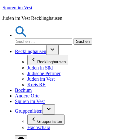
Zum
Spuren im Vest
Inhalt
Juden im Vest Recklinghausen
springen
Suchen
nach:
Recklinghausen
Recklinghausen
Juden in Süd
Jüdische Petriner
Juden im Vest
Kreis RE
Bochum
Andere Orte
Spuren im Vest
Gruppenlisten
Gruppenlisten
Hachschara