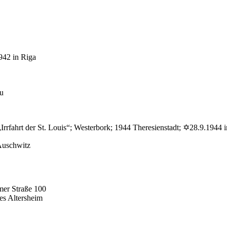
942 in Riga
au
rrfahrt der St. Louis“; Westerbork; 1944 Theresienstadt; ✡28.9.1944 
Auschwitz
mer Straße 100
es Altersheim