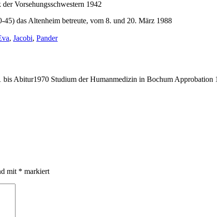
k der Vorsehungsschwestern 1942
0-45) das Altenheim betreute, vom 8. und 20. März 1988
chlagwörter:
Eva
,
Jacobi
,
Pander
bis Abitur1970 Studium der Humanmedizin in Bochum Approbation 19
nd mit
*
markiert