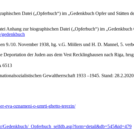
raphischen Datei („Opferbuch“) im „Gedenkbuch Opfer und Stätten der
ei Anhang zur biographischen Datei („Opferbuch“) im „Gedenkbuch Op
e/gedenkbuch
en 9./10. November 1938, hg. v.G. Möllers und H. D. Mannel, 5. verb
 Deportation der Juden aus dem Vest Recklinghausen nach Riga, hrsg.
A 6513
ationalsozialistischen Gewaltherrschaft 1933 –1945. Stand: 28.2.202
r-eva-oznameni-o-umrti-ghetto-terezin/
Kultur/Gedenkbuch/_Opferbuch_selfdb.asp?form=detail&db=545&id=479