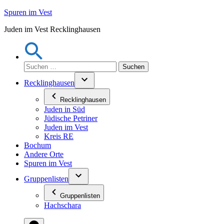
Zum
Spuren im Vest
Inhalt
Juden im Vest Recklinghausen
springen
Suchen
nach:
Recklinghausen
Recklinghausen
Juden in Süd
Jüdische Petriner
Juden im Vest
Kreis RE
Bochum
Andere Orte
Spuren im Vest
Gruppenlisten
Gruppenlisten
Hachschara