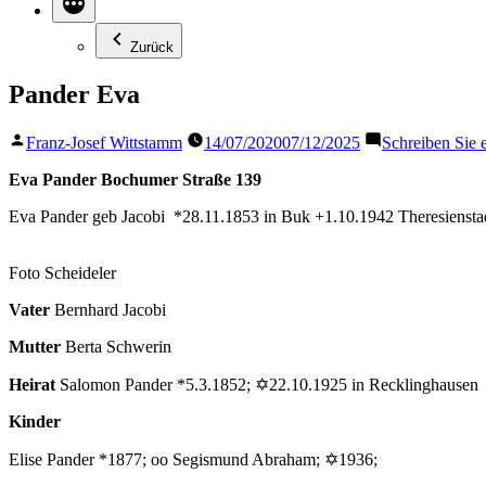
Zurück
Pander Eva
Veröffentlicht
Franz-Josef Wittstamm
14/07/2020
07/12/2025
Schreiben Sie
von
Eva Pander Bochumer Straße 139
Eva Pander geb Jacobi *28.11.1853 in Buk +1.10.1942 Theresiensta
Foto Scheideler
Vater
Bernhard Jacobi
Mutter
Berta Schwerin
Heirat
Salomon Pander *5.3.1852; ✡22.10.1925 in Recklinghausen
Kinder
Elise Pander *1877; oo Segismund Abraham; ✡1936;