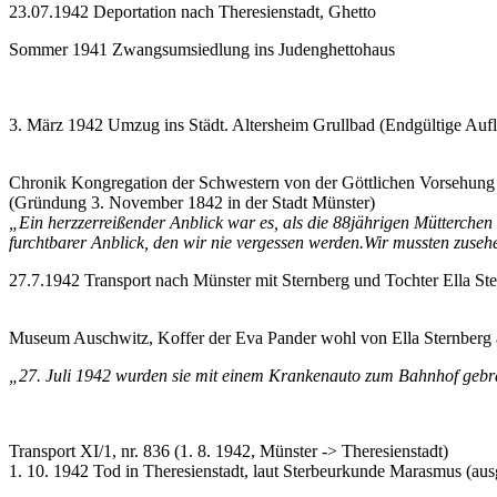
23.07.1942 Deportation nach Theresienstadt, Ghetto
Sommer 1941 Zwangsumsiedlung ins Judenghettohaus
3. März 1942 Umzug ins Städt. Altersheim Grullbad (Endgültige Auf
Chronik Kongregation der Schwestern von der Göttlichen Vorsehung
(Gründung 3. November 1842 in der Stadt Münster)
„Ein herzzerreißender Anblick war es, als die 88jährigen Mütterchen
furchtbarer Anblick, den wir nie vergessen werden.Wir mussten zus
27.7.1942 Transport nach Münster mit Sternberg und Tochter Ella St
Museum Auschwitz, Koffer der Eva Pander wohl von Ella Sternberg
„27. Juli 1942 wurden sie mit einem Krankenauto zum Bahnhof gebr
Transport XI/1, nr. 836 (1. 8. 1942, Münster -> Theresienstadt)
1. 10. 1942 Tod in Theresienstadt, laut Sterbeurkunde Marasmus (aus