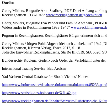
Quellen
Georg Möllers, Biografie Aron Saalberg, PDF-Datei Anhang zur biog
Recklinghausen 1933-1945“
www.recklinghausen.de/gedenkbuch
Georg Möllers, Biografie Eva Pander und Familie Abraham , PDF-Dat
Widerstandes in Recklinghausen 1933-1945“
www.recklinghausen.d
Pogrom in Recklinghausen. Recklinghäuser Bürger erinnern sich an d
Georg Möllers / Jürgen Pohl: Abgemeldet nach „unbekannt“ 1942, Die
Recklinghausen, Klartext Verlag, Essen 2013, S. 18
Jüdische Einwohner Recklinghausens, Sta Re III 6519, StA 6520; St
Bundesarchiv Koblenz. Gedenkbuch-Opfer der Verfolgung unter der n
International Tracing Service, Bad Arolsen
Yad Vashem Central Database for Shoah Victims‘ Names
https://www.holocaust.cz/databaze-dokumentu/dokument/85233-pande
https://www.statistik-des-holocaust.de/XI1-42.jpg
https://www.recklinghausen.de/Inhalte/Startseite/Ruhrfestspiele_