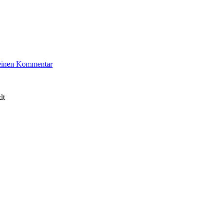
zu
 einen Kommentar
Pander
Eva
dt