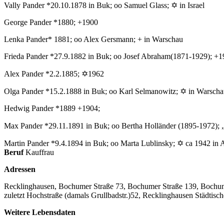
Vally Pander *20.10.1878 in Buk; oo Samuel Glass; ✡ in Israel
George Pander *1880; +1900
Lenka Pander* 1881; oo Alex Gersmann; + in Warschau
Frieda Pander *27.9.1882 in Buk; oo Josef Abraham(1871-1929); +1
Alex Pander *2.2.1885; ✡1962
Olga Pander *15.2.1888 in Buk; oo Karl Selmanowitz; ✡ in Warsch
Hedwig Pander *1889 +1904;
Max Pander *29.11.1891 in Buk; oo Bertha Holländer (1895-1972); „I
Martin Pander *9.4.1894 in Buk; oo Marta Lublinsky; ✡ ca 1942 in 
Beruf
Kauffrau
Adressen
Recklinghausen, Bochumer Straße 73, Bochumer Straße 139, Bochu
zuletzt Hochstraße (damals Grullbadstr.)52, Recklinghausen Städtisch
Weitere Lebensdaten