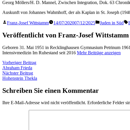
Georg Möllers/H. D. Mannel, Zwischen Integration, Dok. 63 Chroni
Auskunft von Johannes Wahmhoff, der als Kaplan in St. Joseph (194
Veröffentlicht
Veröffentlicht
S
Franz-Josef Wittstamm
14/07/2020
07/12/2025
Juden in Süd
von
in
Veröffentlicht von Franz-Josef Wittstamm
Geboren 31. Mai 1951 in Recklinghausen Gymnasium Petrinum 1961 
Intensivmedizin Im Ruhestand seit 2016
Mehr Beiträge anzeigen
Beitragsnavigation
Vorheriger
Vorheriger Beitrag
Beitrag:
Abraham Frieda
Nächster
Nächster Beitrag
Beitrag:
Hohenstein Thekla
Schreiben Sie einen Kommentar
Ihre E-Mail-Adresse wird nicht veröffentlicht.
Erforderliche Felder si