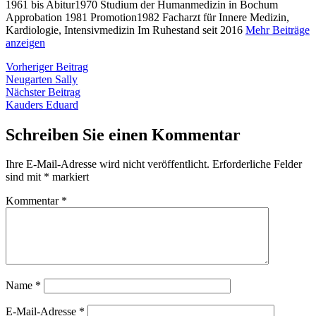
1961 bis Abitur1970 Studium der Humanmedizin in Bochum
Approbation 1981 Promotion1982 Facharzt für Innere Medizin,
Kardiologie, Intensivmedizin Im Ruhestand seit 2016
Mehr Beiträge
anzeigen
Beitragsnavigation
Vorheriger
Vorheriger Beitrag
Beitrag:
Neugarten Sally
Nächster
Nächster Beitrag
Beitrag:
Kauders Eduard
Schreiben Sie einen Kommentar
Ihre E-Mail-Adresse wird nicht veröffentlicht.
Erforderliche Felder
sind mit
*
markiert
Kommentar
*
Name
*
E-Mail-Adresse
*