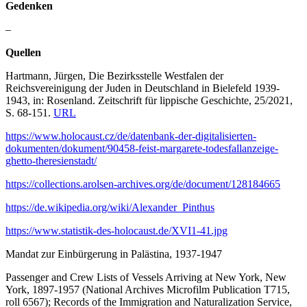
Gedenken
–
Quellen
Hartmann, Jürgen, Die Bezirksstelle Westfalen der
Reichsvereinigung der Juden in Deutschland in Bielefeld 1939-
1943, in: Rosenland. Zeitschrift für lippische Geschichte, 25/2021,
S. 68-151.
URL
https://www.holocaust.cz/de/datenbank-der-digitalisierten-
dokumenten/dokument/90458-feist-margarete-todesfallanzeige-
ghetto-theresienstadt/
https://collections.arolsen-archives.org/de/document/128184665
https://de.wikipedia.org/wiki/Alexander_Pinthus
https://www.statistik-des-holocaust.de/XVI1-41.jpg
Mandat zur Einbürgerung in Palästina, 1937-1947
Passenger and Crew Lists of Vessels Arriving at New York, New
York, 1897-1957 (National Archives Microfilm Publication T715,
roll 6567); Records of the Immigration and Naturalization Service,