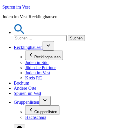
Zum
Spuren im Vest
Inhalt
Juden im Vest Recklinghausen
springen
Suchen
nach:
Recklinghausen
Recklinghausen
Juden in Süd
Jüdische Petriner
Juden im Vest
Kreis RE
Bochum
Andere Orte
Spuren im Vest
Gruppenlisten
Gruppenlisten
Hachschara