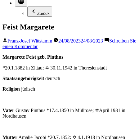
Zurück
Feist Margarete
Veröffentlicht
Franz-Josef Wittstamm
24/08/2023
24/08/2023
Schreiben Sie
von
zu
einen Kommentar
Feist
Margarete Feist geb. Pinthus
Margarete
*20.1.1882 in Zittau; ✡ 30.11.1942 in Theresienstadt
Staatsangehörigkeit
deutsch
Religion
jüdisch
Vater
Gustav Pinthus *17.4.1850 in Müllrose; ✡April 1931 in
Nordhausen
Mutter
Amalie Jacobi *20.7.1852; ✡ 4.1.1918 in Nordhausen