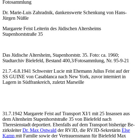
Fotosammlung
Dr. Marie-Luis Zahradnik, dankenswerte Schenkung von Hans-
Jürgen Nüßle
Margarete Feist Lei­te­rin des Jü­di­schen Al­ters­heims
Stapenhorststraße 35
Das Jüdische Altersheim, Stapenhorststr. 35. Foto: ca. 1960;
Stadtarchiv Bielefeld, Bestand 400,3/Fotosammlung, Nr. 95-9-21
21.7.-6.8.1941 Schwester Lucie mit Ehemann Julius Feist auf der
SS GUINE von Casablanca nach New York, zuvor interniert in
Lagern in Südfrankreich, zuletzt Marseille
31.7.1942 Margarete Feist auf Transport XI/1 mit 25 Insassen aus
dem Altenheim Stapenhorststraße 35 von Bielefeld nach
Theresienstadt deportiert. Ebenfalls auf dem Transport bisherige Be­
zirks­lei­ter
Dr. Max Ost­wald
der RVJD, die RVJD-Sekretärin
Else
Kamp
mit Familie so­wie der Vertrauensmann für Bielefeld Max