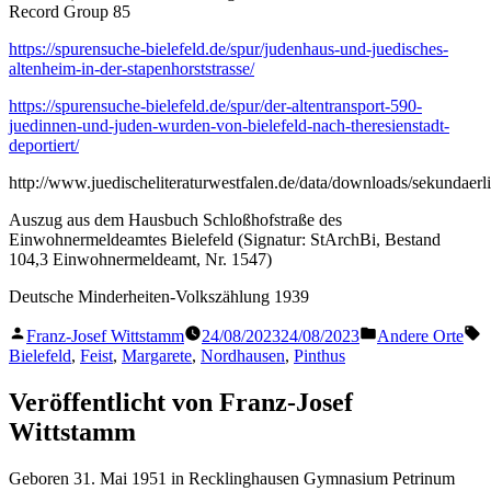
Record Group 85
https://spurensuche-bielefeld.de/spur/judenhaus-und-juedisches-
altenheim-in-der-stapenhorststrasse/
https://spurensuche-bielefeld.de/spur/der-altentransport-590-
juedinnen-und-juden-wurden-von-bielefeld-nach-theresienstadt-
deportiert/
http://www.juedischeliteraturwestfalen.de/data/downloads/sekundaer
Auszug aus dem Hausbuch Schloßhofstraße des
Einwohnermeldeamtes Bielefeld (Signatur: StArchBi, Bestand
104,3 Einwohnermeldeamt, Nr. 1547)
Deutsche Minderheiten-Volkszählung 1939
Veröffentlicht
Veröffentlicht
S
Franz-Josef Wittstamm
24/08/2023
24/08/2023
Andere Orte
von
in
Bielefeld
,
Feist
,
Margarete
,
Nordhausen
,
Pinthus
Veröffentlicht von Franz-Josef
Wittstamm
Geboren 31. Mai 1951 in Recklinghausen Gymnasium Petrinum