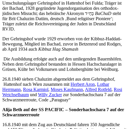
Umschulungslager Gehringshof in Hattenhof bei Fulda; Träger ist
der Bachad, 1928 gegründete Jugendorganisation des orthodox-
jüdischen Misrachi; das hebräische Akronym בָּחָ״ד
BaChaD
steht
für Brit Chaluzim Datiim, deutsch ‚Bund religiöser Pioniere‘;
Träger zuletzt die Reichsvereinigung der Juden in Deutschland
RVJD.
Der Gehringshof wurde 1929 erworben von der Kibbuz-Haddati-
Bewegung, Mitglied im Bachad, zuvor in Betzenrod und Rodges
,
ab April 1934 auch
Kibbuz Hag Shamash
Die Ausbildung erfolgte auch auf den umliegenden Bauernhöfen.
Neben dem Gehringshof bestanden in Hessen Hachscharalager in
Grüsen, Külte bei Volkmarsen und Lohnberghütte bei Weilburg.
26.8.1940 sieben Chaluzim abgemeldet aus dem Gehringshof,
Hattenhof nach Wien zusammen mit
Herbert Aron
,
Lothar
Herrmann
,
Rosa Karmiol
,
Moses Kaufmann
,
Alfred Rotfeld
,
Rosi
Weichselbaum
und
Willy Zucker
zur Sonderhachschara 7 auf der
Schwarzmeerroute, Code „Paraguay“
Alija Beth auf der SS PACIFIC – Sonderhachschara 7 auf der
Schwarzmeerroute
16.8.1940 mit dem Zug aus Deutschland fahren 350 Jugendliche