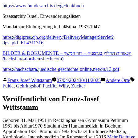
https://www.bundesarchiv.de/gedenkbuch
Staatsarchiv Israel, Einwanderungslisten
Mandat zur Einbürgerung in Palästina, 1937-1947
https://digipres.cjh.org/delivery/DeliveryManagerServlet?
dps_pid=FL4311316
BILDER & DOKUMENTE – הכשרות החלוץ בגרמניה – דור המשך
(hachshara-dor-hemshech.com)
https://hachschara.juedische-geschichte-online.net/ort/13.pdf
Veröffentlicht
Veröffentlicht
S
Franz-Josef Wittstamm
07/04/2024
30/11/2025
Andere Orte
von
in
Fulda
,
Gehringshof
,
Pacific
,
Willy
,
Zucker
Veröffentlicht von Franz-Josef
Wittstamm
Geboren 31. Mai 1951 in Recklinghausen Gymnasium Petrinum
1961 bis Abitur1970 Studium der Humanmedizin in Bochum
Approbation 1981 Promotion1982 Facharzt für Innere Medizin,
Kardiologie, Intensivmedizin Im Ruhestand seit 2016
Mehr Beiträge