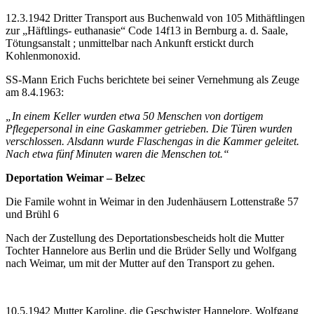
12.3.1942 Dritter Transport aus Buchenwald von 105 Mithäftlingen
zur „Häftlings- euthanasie“ Code 14f13 in Bernburg a. d. Saale,
Tötungsanstalt ; unmittelbar nach Ankunft erstickt durch
Kohlenmonoxid.
SS-Mann Erich Fuchs berichtete bei seiner Vernehmung als Zeuge
am 8.4.1963:
„In einem Keller wurden etwa 50 Menschen von dortigem
Pflegepersonal in eine Gaskammer getrieben. Die Türen wurden
verschlossen. Alsdann wurde Flaschengas in die Kammer geleitet.
Nach etwa fünf Minuten waren die Menschen tot.“
Deportation Weimar – Belzec
Die Famile wohnt in Weimar in den Judenhäusern Lottenstraße 57
und Brühl 6
Nach der Zustellung des Deportationsbescheids holt die Mutter
Tochter Hannelore aus Berlin und die Brüder Selly und Wolfgang
nach Weimar, um mit der Mutter auf den Transport zu gehen.
10.5.1942 Mutter Karoline, die Geschwister Hannelore, Wolfgang