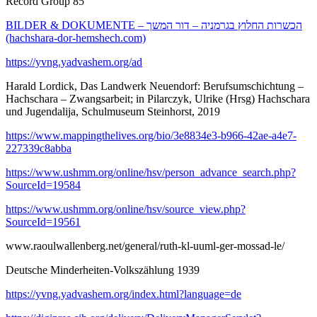
Record Group 85
BILDER & DOKUMENTE – הכשרות החלוץ בגרמניה – דור המשך
(hachshara-dor-hemshech.com)
https://yvng.yadvashem.org/ad
Harald Lordick, Das Landwerk Neuendorf: Berufsumschichtung –
Hachschara – Zwangsarbeit; in Pilarczyk, Ulrike (Hrsg) Hachschara
und Jugendalija, Schulmuseum Steinhorst, 2019
https://www.mappingthelives.org/bio/3e8834e3-b966-42ae-a4e7-
227339c8abba
https://www.ushmm.org/online/hsv/person_advance_search.php?
SourceId=19584
https://www.ushmm.org/online/hsv/source_view.php?
SourceId=19561
www.raoulwallenberg.net/general/ruth-kl-uuml-ger-mossad-le/
Deutsche Minderheiten-Volkszählung 1939
https://yvng.yadvashem.org/index.html?language=de