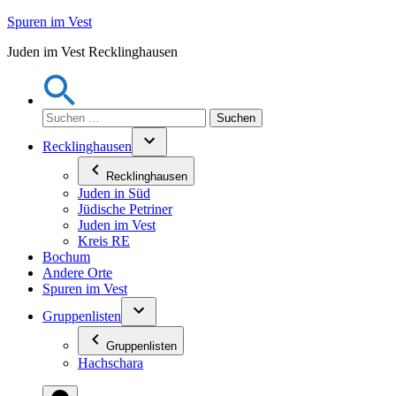
Zum
Spuren im Vest
Inhalt
Juden im Vest Recklinghausen
springen
Suchen
nach:
Recklinghausen
Recklinghausen
Juden in Süd
Jüdische Petriner
Juden im Vest
Kreis RE
Bochum
Andere Orte
Spuren im Vest
Gruppenlisten
Gruppenlisten
Hachschara