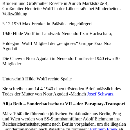
Brüdern und Großmutter Rosette in Aurich Marktstraße 4;
Großmutter Henriette Wolff in der Lilienstraße bei Minderheiten-
Volkszählung
5.12.1939 Max Frenkel in Palästina eingebürgert
1940 Hilde Wolff im Landwerk Neuendorf zur Hachschara;
Hildegard Wolff Mitglied der „religiöses“ Gruppe Esra Noar
Agudati
Die Chewra Noar Agudati in Neuendorf umfasste 1940 etwa 30
Mitglieder.
Unterschrift Hilde Wolff rechte Spalte
Sie schreiben am 14.4.1940 einen tröstenden Brief anlässlich des
Todes der Mutter von Noar Agudati -Madrich
Josef Schwarz
Alija Beth – Sonderhachschara VII – der Paraguay-Transport
März 1940 die führenden jüdischen Funktionäre aus Berlin, Prag
und Wien werden von SS-Sturmbannführer Adolf Eichmann ins
Reichssicherheitshauptamt nach Berlin vorgeladen, um die illegalen
„Sondertransporte“ nach Palästina zu forcieren;
Ephraim Frank
als