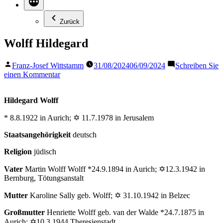
Zurück
Wolff Hildegard
Veröffentlicht
Franz-Josef Wittstamm
31/08/2024
06/09/2024
Schreiben Sie
von
zu
einen Kommentar
Wolff
Hildegard
Hildegard Wolff
* 8.8.1922 in Aurich;
✡ 11.7.1978 in Jerusalem
Staatsangehörigkeit
deutsch
Religion
jüdisch
Vater
Martin Wolff Wolff *24.9.1894 in Aurich; ✡12.3.1942 in
Bernburg, Tötungsanstalt
Mutter
Karoline Sally geb. Wolff; ✡ 31.10.1942 in Belzec
Großmutter
Henriette Wolff geb. van der Walde *24.7.1875 in
Aurich; ✡10.3.1944 Theresienstadt