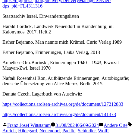
https://digipres.cjh.org/delivery/DeliveryManagerServlet?
dps_pid=FL4311316
Staatsarchiv Israel, Einwanderungslisten
Harald Lordick, Landwerk Neuendorf in Brandenburg, in:
Kalonymos, 2017, Heft 2
Esther Bejarano, Man nannte mich Krümel, Curio Verlag 1989
Esther Bejarano, Erinnerungen, Laika Verlag, 2013
Anneliese Ora-Borinski, Erinnerungen 1940 – 1943, Kwuzat
Maayan-Zwi, Israel 1970
Naftali-Rosenthal-Ron, Aufblitzende Erinnerungen, Autobiografie;
deutsche Übersetzung von Alice Meroz, Berlin 2015
Danuta Czech, Lagerbuch von Auschwitz
https://collections.arolsen-archives.org/de/document/127212883
https://collections.arolsen-archives.org/de/document/141373
Veröffentlicht
Veröffentlicht
S
Franz-Josef Wittstamm
31/08/2024
06/09/2024
Andere Orte
von
in
Aurich
,
Hildegard
,
Neuendorf
,
Pacific
,
Schindler
,
Wolff