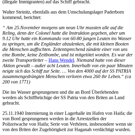
(illegale Immigranten) auf das Schiff gebracht.
Walter Steinitz, ebenfalls aus dem Umschulungslager Paderborn
kommend, berichtet:
“ Am 25.November morgens um neun Uhr mussten alle auf die
Reling, denn der Colonel hatte die Instruktion gegeben, aber um
9.12 Uhr hatte ein Kommando von 60-80 jungen Leuten ins Wasser
zu springen, um die Engländer abzulenken, die mit kleinen Booten
die Menschen auffischten. Zeitentsprechend zündete einer von uns
eine Bombe, keine Zeitbombe, und ist mitgetötet worden. Es war der
zweite Transportleiter –
Hans Wendel
. Niemand hatte von dieser
Aktion gewußt – außer acht Leuten. Innerhalb von ein paar Minuten
neigte sich das Schiff zur Seite. … Von den 4000 auf der SS PATRIA
zusammengedrängten Menschen verloren etwa 260 ihr Leben.“ (ca
200 von 1771)
Die ins Wasser gesprungenen und die an Bord Überlebenden
werden als Schiffbrüchige der SS Patria von den Briten an Land
gebracht.
25.11.1940 Internierung in einer Lagerhalle im Hafen von Haifa; die
von Bord gesprungenen werden in die Arrestzellen der
Polizeiwache von Haifa; Serie von Verhören, insbesondere wenn sie
von den Briten der Zugehörigkeit zur Haganah verdächtigt wurden.