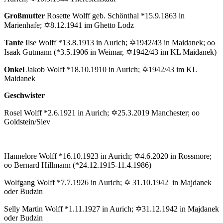
Großmutter
Rosette Wolff geb. Schönthal *15.9.1863 in
Marienhafe; ✡8.12.1941 im Ghetto Lodz
Tante
Ilse Wolff *13.8.1913 in Aurich; ✡1942/43 in Maidanek; oo
Isaak Gutmann (*3.5.1906 in Weimar, ✡1942/43 im KL Maidanek)
Onkel
Jakob Wolff *18.10.1910 in Aurich; ✡1942/43 im KL
Maidanek
Geschwister
Rosel Wolff *2.6.1921 in Aurich; ✡25.3.2019 Manchester; oo
Goldstein/Siev
Hannelore Wolff *16.10.1923 in Aurich; ✡4.6.2020 in Rossmore;
oo Bernard Hillmann (*24.12.1915-11.4.1986)
Wolfgang Wolff *7.7.1926 in Aurich; ✡ 31.10.1942 in Majdanek
oder Budzin
Selly Martin Wolff *1.11.1927 in Aurich; ✡31.12.1942 in Majdanek
oder Budzin