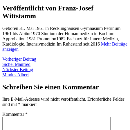
Veröffentlicht von Franz-Josef
Wittstamm
Geboren 31. Mai 1951 in Recklinghausen Gymnasium Petrinum
1961 bis Abitur1970 Studium der Humanmedizin in Bochum
Approbation 1981 Promotion1982 Facharzt für Innere Medizin,
Kardiologie, Intensivmedizin Im Ruhestand seit 2016
Mehr Beiträge
anzeigen
Beitragsnavigation
Vorheriger
Vorheriger Beitrag
Beitrag:
Sichel Manfred
Nächster
Nächster Beitrag
Beitrag:
Mindus Albert
Schreiben Sie einen Kommentar
Ihre E-Mail-Adresse wird nicht veröffentlicht.
Erforderliche Felder
sind mit
*
markiert
Kommentar
*