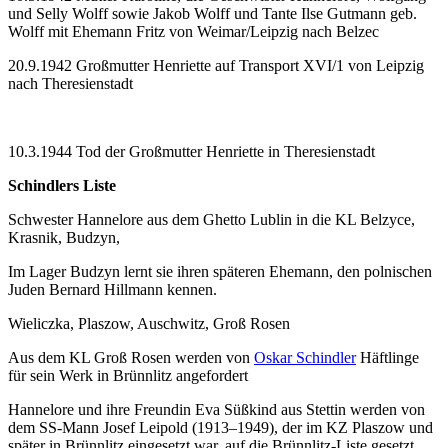
und Selly Wolff sowie Jakob Wolff und Tante Ilse Gutmann geb.
Wolff mit Ehemann Fritz von Weimar/Leipzig nach Belzec
20.9.1942 Großmutter Henriette auf Transport XVI/1 von Leipzig
nach Theresienstadt
10.3.1944 Tod der Großmutter Henriette in Theresienstadt
Schindlers Liste
Schwester Hannelore aus dem Ghetto Lublin in die KL Belzyce,
Krasnik, Budzyn,
Im Lager Budzyn lernt sie ihren späteren Ehemann, den polnischen
Juden Bernard Hillmann kennen.
Wieliczka, Plaszow, Auschwitz, Groß Rosen
Aus dem KL Groß Rosen werden von
Oskar Schindler
Häftlinge
für sein Werk in Brünnlitz angefordert
Hannelore und ihre Freundin Eva Süßkind aus Stettin werden von
dem SS-Mann Josef Leipold (1913–1949), der im KZ Plaszow und
später in Brünnlitz eingesetzt war, auf die Brünnlitz-Liste gesetzt