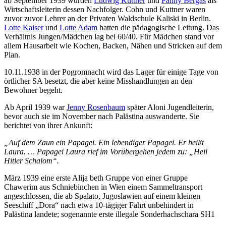
ab September 1939 wurden
Ludwig Kuttner
und
Fanny Bergas
als
Wirtschaftsleiterin dessen Nachfolger. Cohn und Kuttner waren
zuvor zuvor Lehrer an der Privaten Waldschule Kaliski in Berlin.
Lotte Kaiser
und
Lotte Adam
hatten die pädagogische Leitung. Das
Verhältnis Jungen/Mädchen lag bei 60/40. Für Mädchen stand vor
allem Hausarbeit wie Kochen, Backen, Nähen und Stricken auf dem
Plan.
10.11.1938 in der Pogromnacht wird das Lager für einige Tage von
örtlicher SA besetzt, die aber keine Misshandlungen an den
Bewohner begeht.
Ab April 1939 war
Jenny Rosenbaum
später Aloni Jugendleiterin,
bevor auch sie im November nach Palästina auswanderte. Sie
berichtet von ihrer Ankunft:
„Auf
dem Zaun ein Papagei. Ein lebendiger Papagei. Er heißt
Laura. … Papagei Laura rief im Vorübergehen jedem zu: „Heil
Hitler Schalom“.
März 1939 eine erste Alija beth Gruppe von einer Gruppe
Chawerim aus Schniebinchen in Wien einem Sammeltransport
angeschlossen, die ab Spalato, Jugoslawien auf einem kleinen
Seeschiff „Dora“ nach etwa 10-tägiger Fahrt unbehindert in
Palästina landete; sogenannte erste illegale Sonderhachschara SH1