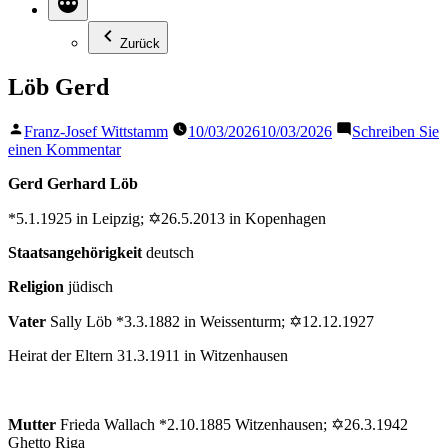
Zurück
Löb Gerd
Veröffentlicht
Franz-Josef Wittstamm
10/03/2026
10/03/2026
Schreiben Sie
von
zu
einen Kommentar
Löb
Gerd Gerhard Löb
Gerd
*5.1.1925 in Leipzig; ✡26.5.2013 in Kopenhagen
Staatsangehörigkeit
deutsch
Religion
jüdisch
Vater
Sally Löb *3.3.1882 in Weissenturm; ✡12.12.1927
Heirat der Eltern 31.3.1911 in Witzenhausen
Mutter
Frieda Wallach *2.10.1885 Witzenhausen; ✡26.3.1942
Ghetto Riga