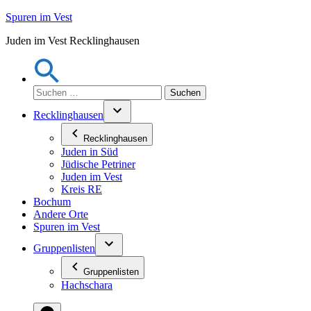
Zum
Spuren im Vest
Inhalt
Juden im Vest Recklinghausen
springen
Suchen
nach:
Recklinghausen
Recklinghausen
Juden in Süd
Jüdische Petriner
Juden im Vest
Kreis RE
Bochum
Andere Orte
Spuren im Vest
Gruppenlisten
Gruppenlisten
Hachschara