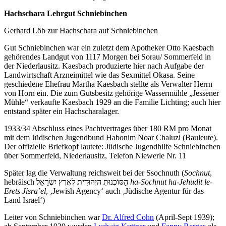
Hachschara Lehrgut Schniebinchen
Gerhard Löb zur Hachschara auf Schniebinchen
Gut Schniebinchen war ein zuletzt dem Apotheker Otto Kaesbach
gehörendes Landgut von 1117 Morgen bei Sorau/ Sommerfeld in
der Niederlausitz. Kaesbach produzierte hier nach Aufgabe der
Landwirtschaft Arzneimittel wie das Sexmittel Okasa. Seine
geschiedene Ehefrau Martha Kaesbach stellte als Verwalter Herrn
von Horn ein. Die zum Gutsbesitz gehörige Wassermühle „Jessener
Mühle“ verkaufte Kaesbach 1929 an die Familie Lichting; auch hier
entstand später ein Hachscharalager.
1933/34 Abschluss eines Pachtvertrages über 180 RM pro Monat
mit dem Jüdischen Jugendbund Habonim Noar Chaluzi (Bauleute).
Der offizielle Briefkopf lautete: Jüdische Jugendhilfe Schniebinchen
über Sommerfeld, Niederlausitz, Telefon Niewerle Nr. 11
Später lag die Verwaltung reichsweit bei der Ssochnuth (
Sochnut
,
hebräisch הַסּוֹכְנוּתִ היְּהוּדִית לְאֶרֶץ יִשְׂרָאֵל
ha-Sochnut ha-Jehudit le-
Erets Jisra’el
, ‚Jewish Agency‘ auch ‚Jüdische Agentur für das
Land Israel‘)
Leiter von Schniebinchen war
Dr. Alfred Cohn
(April-Sept 1939);