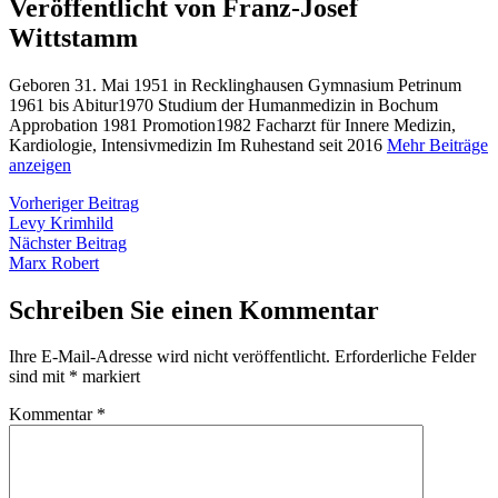
Veröffentlicht von Franz-Josef
Wittstamm
Geboren 31. Mai 1951 in Recklinghausen Gymnasium Petrinum
1961 bis Abitur1970 Studium der Humanmedizin in Bochum
Approbation 1981 Promotion1982 Facharzt für Innere Medizin,
Kardiologie, Intensivmedizin Im Ruhestand seit 2016
Mehr Beiträge
anzeigen
Beitragsnavigation
Vorheriger
Vorheriger Beitrag
Beitrag:
Levy Krimhild
Nächster
Nächster Beitrag
Beitrag:
Marx Robert
Schreiben Sie einen Kommentar
Ihre E-Mail-Adresse wird nicht veröffentlicht.
Erforderliche Felder
sind mit
*
markiert
Kommentar
*