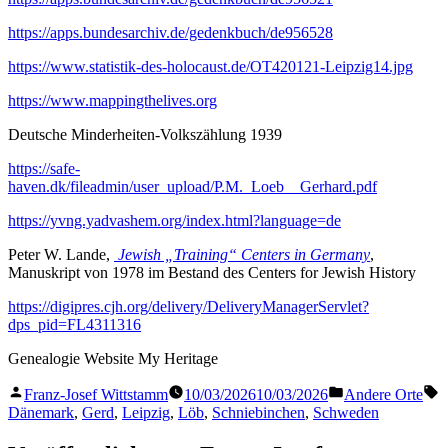
https://apps.bundesarchiv.de/gedenkbuch/de956528
https://www.statistik-des-holocaust.de/OT420121-Leipzig14.jpg
https://www.mappingthelives.org
Deutsche Minderheiten-Volkszählung 1939
https://safe-
haven.dk/fileadmin/user_upload/P.M._Loeb__Gerhard.pdf
https://yvng.yadvashem.org/index.html?language=de
Peter W. Lande,
Jewish „Training“ Centers in Germany
,
Manuskript von 1978 im Bestand des Centers for Jewish History
https://digipres.cjh.org/delivery/DeliveryManagerServlet?
dps_pid=FL4311316
Genealogie Website My Heritage
Veröffentlicht
Veröffentlicht
S
Franz-Josef Wittstamm
10/03/2026
10/03/2026
Andere Orte
von
in
Dänemark
,
Gerd
,
Leipzig
,
Löb
,
Schniebinchen
,
Schweden