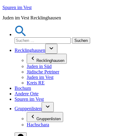
Zum
Spuren im Vest
Inhalt
Juden im Vest Recklinghausen
springen
Suchen
nach:
Recklinghausen
Recklinghausen
Juden in Süd
Jüdische Petriner
Juden im Vest
Kreis RE
Bochum
Andere Orte
Spuren im Vest
Gruppenlisten
Gruppenlisten
Hachschara