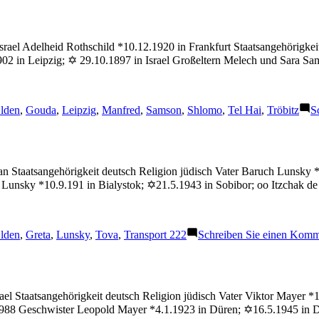
ael Adelheid Rothschild *10.12.1920 in Frankfurt Staatsangehörigkeit
.1902 in Leipzig; ✡ 29.10.1897 in Israel Großeltern Melech und Sara 
chlagwörter:
lden
,
Gouda
,
Leipzig
,
Manfred
,
Samson
,
Shlomo
,
Tel Hai
,
Tröbitz
S
n Staatsangehörigkeit deutsch Religion jüdisch Vater Baruch Lunsky 
 Lunsky *10.9.191 in Bialystok; ✡21.5.1943 in Sobibor; oo Itzchak d
chlagwörter:
lden
,
Greta
,
Lunsky
,
Tova
,
Transport 222
Schreiben Sie einen Komm
el Staatsangehörigkeit deutsch Religion jüdisch Vater Viktor Mayer *
1988 Geschwister Leopold Mayer *4.1.1923 in Düren; ✡16.5.1945 in