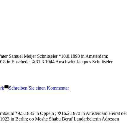
 Vater Samuel Meijer Schnitseler *10.8.1893 in Amsterdam;
18 in Enschede; ✡31.3.1944 Auschwitz Jacques Schnitseler
zu
rk
Schreiben Sie einen Kommentar
Schnitseler
Nathan
Birnbaum *9.5.1885 in Oppeln ; ✡16.2.1970 in Amsterdam Heirat der
.1923 in Berlin; oo Moshe Shabu Beruf Landarbeiterin Adressen