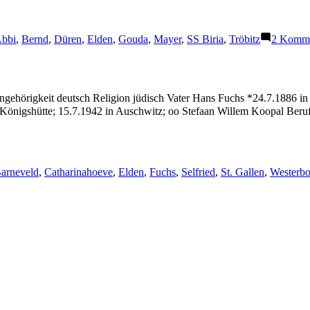
chlagwörter:
bbi
,
Bernd
,
Düren
,
Elden
,
Gouda
,
Mayer
,
SS Biria
,
Tröbitz
2 Komme
ngehörigkeit deutsch Religion jüdisch Vater Hans Fuchs *24.7.1886 i
önigshütte; 15.7.1942 in Auschwitz; oo Stefaan Willem Koopal Beruf 
chlagwörter:
arneveld
,
Catharinahoeve
,
Elden
,
Fuchs
,
Selfried
,
St. Gallen
,
Westerbo