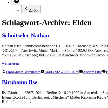
Zurück
Schlagwort-Archive:
Elden
Schnitseler Nathan
Nathan Nico Schnitseler/Shenhar *1.11.1924 in Enschede; ✡ 9.12.2014
✡31.3.1944 Auschwitz Mutter Marianne Cohen *22.9.1888 Amsterdam
*5.4.1920 in Enschede; ✡9.12.1943 in Auschwitz Monowitz Jacob S
„Schnitseler
weiterlesen
Nathan“
Veröffentlicht
Veröffentlicht
S
Franz-Josef Wittstamm
24/06/2025
25/06/2025
Andere Orte
B
von
in
Birnbaum Ilse
Ilse Birnbaum *26.7.1921 in Berlin; ✡ 16.10.1999 in Amsterdam Staa
Eltern 15.5.1915 in Berlin; sog. „Mischehe“ Mutter Katkarina Käth
Berlin; London; …