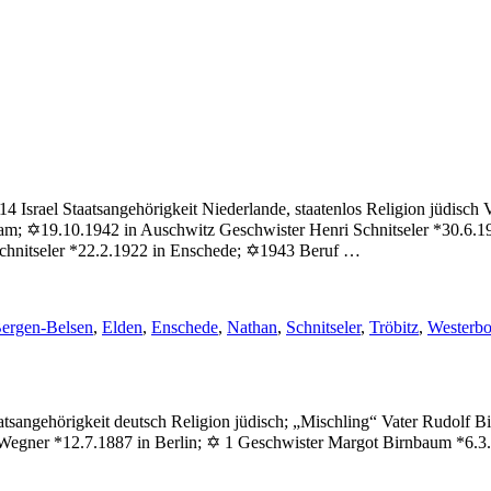
 Israel Staatsangehörigkeit Niederlande, staatenlos Religion jüdisch
; ✡19.10.1942 in Auschwitz Geschwister Henri Schnitseler *30.6.19
chnitseler *22.2.1922 in Enschede; ✡1943 Beruf …
chlagwörter:
ergen-Belsen
,
Elden
,
Enschede
,
Nathan
,
Schnitseler
,
Tröbitz
,
Westerbo
tsangehörigkeit deutsch Religion jüdisch; „Mischling“ Vater Rudolf 
e Wegner *12.7.1887 in Berlin; ✡ 1 Geschwister Margot Birnbaum *6.3