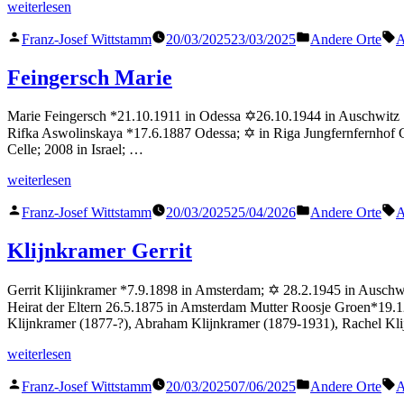
„Birnbaum
weiterlesen
Ilse“
Veröffentlicht
Veröffentlicht
S
Franz-Josef Wittstamm
20/03/2025
23/03/2025
Andere Orte
A
von
in
Feingersch Marie
Marie Feingersch *21.10.1911 in Odessa ✡26.10.1944 in Auschwitz St
Rifka Aswolinskaya *17.6.1887 Odessa; ✡ in Riga Jungfernfernhof G
Celle; 2008 in Israel; …
„Feingersch
weiterlesen
Marie“
Veröffentlicht
Veröffentlicht
S
Franz-Josef Wittstamm
20/03/2025
25/04/2026
Andere Orte
A
von
in
Klijnkramer Gerrit
Gerrit Klijinkramer *7.9.1898 in Amsterdam; ✡ 28.2.1945 in Auschw
Heirat der Eltern 26.5.1875 in Amsterdam Mutter Roosje Groen*19.
Klijnkramer (1877-?), Abraham Klijnkramer (1879-1931), Rachel Kl
„Klijnkramer
weiterlesen
Gerrit“
Veröffentlicht
Veröffentlicht
S
Franz-Josef Wittstamm
20/03/2025
07/06/2025
Andere Orte
A
von
in