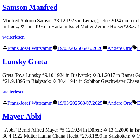
Samson Manfred
Manfred Shlomo Samson *3.12.1923 in Leipzig; lebte 2024 noch in Isr
in Lodz; ✡ Juni 1976 in Haifa in Israel Mutter Zerline Hölzer*28.3
„Samson
weiterlesen
Manfred“
Veröffentlicht
Veröffentlicht
S
Franz-Josef Wittstamm
19/03/2025
06/05/2026
Andere Orte
E
von
in
Lunsky Greta
Greta Tova Lunsky *9.10.1924 in Bialystok; ✡ 8.1.2017 in Ramat Ga
*21.9.1896 in Bialystok; ✡ 30.4.1944 in Sobibor Geschwister Chava
„Lunsky
weiterlesen
Greta“
Veröffentlicht
Veröffentlicht
S
Franz-Josef Wittstamm
19/03/2025
08/07/2025
Andere Orte
E
von
in
Mayer Abbi
„Abbi“ Bernd Alfred Mayer *5.12.1924 in Düren; ✡ 13.1.2000 in Isra
30.4.1922 Mutter Hanna Chana Hecht *27.8.1899 in Salzkotten; ✡ 