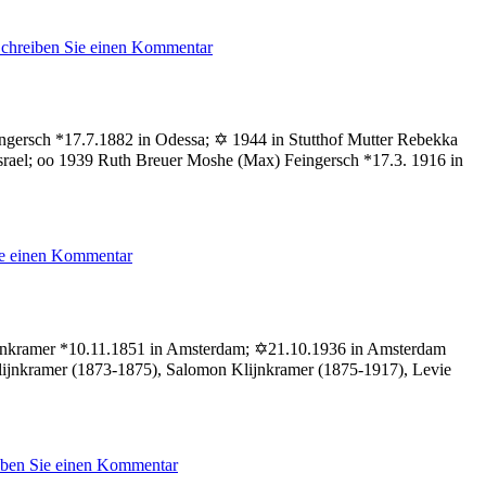
zu
chreiben Sie einen Kommentar
Birnbaum
Ilse
eingersch *17.7.1882 in Odessa; ✡ 1944 in Stutthof Mutter Rebekka
srael; oo 1939 Ruth Breuer Moshe (Max) Feingersch *17.3. 1916 in
zu
ie einen Kommentar
Feingersch
Marie
Klijnkramer *10.11.1851 in Amsterdam; ✡21.10.1936 in Amsterdam
ijnkramer (1873-1875), Salomon Klijnkramer (1875-1917), Levie
zu
iben Sie einen Kommentar
Klijnkramer