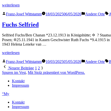
„Mayer
weiterlesen
Abbi“
Veröffentlicht
Veröffentlicht
S
Franz-Josef Wittstamm
18/03/2025
06/05/2026
Andere Orte
A
von
in
Fuchs Selfried
Selfried Fuchs/Ben Chanan *23.12.1913 in Königshütte; ✡ ? Staatsa
Posen; ✡25.11.1941 in Kauen Geschwister Ruth Fuchs *9.4.1915 in K
1943 Helena Leneke van …
„Fuchs
weiterlesen
Selfried“
Veröffentlicht
Veröffentlicht
S
Franz-Josef Wittstamm
10/03/2025
05/05/2026
Andere Orte
B
von
in
Seitennummerierung
Neuere Beiträge
1
2
3
der
Spuren im Vest
,
Mit Stolz präsentiert von WordPress.
Beiträge
Kontakt
Impressum
“My
Kontakt
Impressum