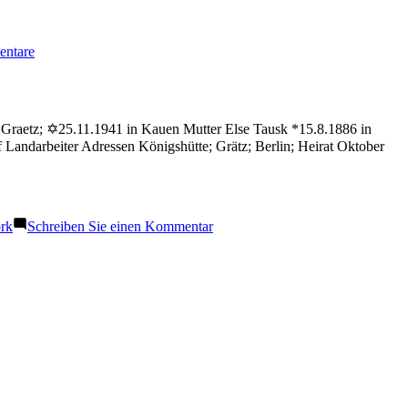
zu
ntare
Mayer
Abbi
n Graetz; ✡25.11.1941 in Kauen Mutter Else Tausk *15.8.1886 in
Landarbeiter Adressen Königshütte; Grätz; Berlin; Heirat Oktober
zu
rk
Schreiben Sie einen Kommentar
Fuchs
Selfried