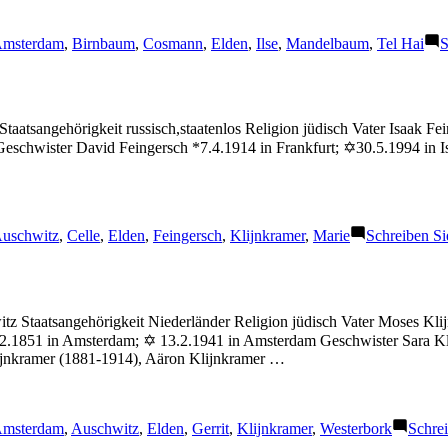
chlagwörter:
msterdam
,
Birnbaum
,
Cosmann
,
Elden
,
Ilse
,
Mandelbaum
,
Tel Hai
S
aatsangehörigkeit russisch,staatenlos Religion jüdisch Vater Isaak F
eschwister David Feingersch *7.4.1914 in Frankfurt; ✡30.5.1994 in I
chlagwörter:
uschwitz
,
Celle
,
Elden
,
Feingersch
,
Klijnkramer
,
Marie
Schreiben S
itz Staatsangehörigkeit Niederländer Religion jüdisch Vater Moses 
12.1851 in Amsterdam; ✡ 13.2.1941 in Amsterdam Geschwister Sara Kl
ijnkramer (1881-1914), Aäron Klijnkramer …
chlagwörter:
msterdam
,
Auschwitz
,
Elden
,
Gerrit
,
Klijnkramer
,
Westerbork
Schre