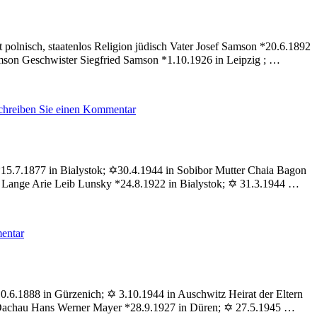
Gerrit
 polnisch, staatenlos Religion jüdisch Vater Josef Samson *20.6.1892
Samson Geschwister Siegfried Samson *1.10.1926 in Leipzig ; …
zu
chreiben Sie einen Kommentar
Samson
Manfred
*15.7.1877 in Bialystok; ✡30.4.1944 in Sobibor Mutter Chaia Bagon
e Lange Arie Leib Lunsky *24.8.1922 in Bialystok; ✡ 31.3.1944 …
zu
entar
Lunsky
Greta
10.6.1888 in Gürzenich; ✡ 3.10.1944 in Auschwitz Heirat der Eltern
 Dachau Hans Werner Mayer *28.9.1927 in Düren; ✡ 27.5.1945 …