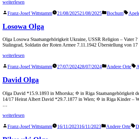
„Goldbach
weiterlesen
Olga“
Veröffentlicht
Veröffentlicht
Schla
Franz-Josef Wittstamm
21/08/2025
21/08/2025
Bochum
Apel
von
in
Losowa Olga
Olga Losowa Staatsangehörigkeit Ukraine, USSR Religion – Vater ? 
Stalingrad, Soldatin der Roten Armee 7.11.1942 Überstellung von 17
„Losowa
weiterlesen
Olga“
Veröffentlicht
Veröffentlicht
S
Franz-Josef Wittstamm
27/07/2024
28/07/2024
Andere Orte
A
von
in
David Olga
Olga David *15.9.1893 in Mhorska; ✡ in Riga Staatsangehörigkeit d
14/17 Heirat Albert David *29.7.1877 in Wien; ✡ in Riga Kinder – 
…
„David
weiterlesen
Olga“
Veröffentlicht
Veröffentlicht
S
Franz-Josef Wittstamm
16/11/2023
16/11/2023
Andere Orte
D
von
in