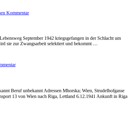
zu
inen Kommentar
Goldbach
Olga
r Lebensweg September 1942 kriegsgefangen in der Schlacht um
ird sie zur Zwangsarbeit selektiert und bekommt …
zu
ommentar
Losowa
Olga
ekannt Beruf unbekannt Adressen Mhorska; Wien, Strudelhofgasse
sport 13 von Wien nach Riga, Lettland 6.12.1941 Ankunft in Riga