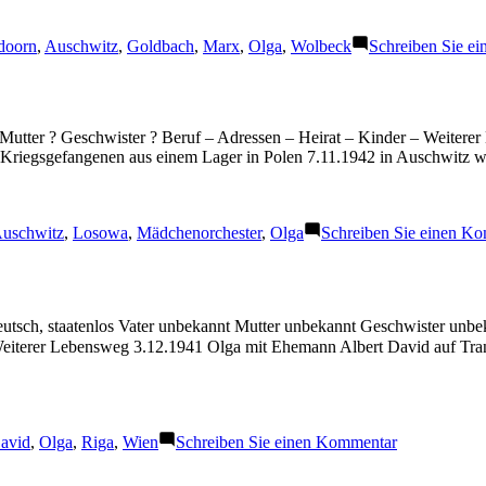
gwörter:
doorn
,
Auschwitz
,
Goldbach
,
Marx
,
Olga
,
Wolbeck
Schreiben Sie e
Mutter ? Geschwister ? Beruf – Adressen – Heirat – Kinder – Weitere
 Kriegsgefangenen aus einem Lager in Polen 7.11.1942 in Auschwitz w
chlagwörter:
uschwitz
,
Losowa
,
Mädchenorchester
,
Olga
Schreiben Sie einen K
eutsch, staatenlos Vater unbekannt Mutter unbekannt Geschwister unb
Weiterer Lebensweg 3.12.1941 Olga mit Ehemann Albert David auf Tran
chlagwörter:
zu
avid
,
Olga
,
Riga
,
Wien
Schreiben Sie einen Kommentar
David
Olga