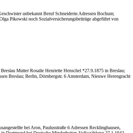
Geschwister unbekannt Beruf Schneiderin Adressen Bochum;
Olga Pikowski noch Sozialversicherungsbeiträge abgeführt von
owski
a
 Breslau Mutter Rosalie Henriette Henschel *27.9.1875 in Breslau;
essen Breslau; Berlin, Dörnbergstr. 6 Amsterdam, Nieuwe Herengracht
angestellte bei Aron, Paulusstraße 6 Adressen Recklinghausen,
9 in Dortmund bei Deutsche Minderheiten-Volkszählung 27.1.1942