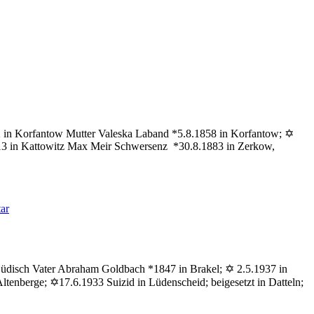
82 in Korfantow Mutter Valeska Laband *5.8.1858 in Korfantow; ✡
913 in Kattowitz Max Meir Schwersenz *30.8.1883 in Zerkow,
zu
ar
Schwersenz
Olga
 jüdisch Vater Abraham Goldbach *1847 in Brakel; ✡ 2.5.1937 in
enberge; ✡17.6.1933 Suizid in Lüdenscheid; beigesetzt in Datteln;