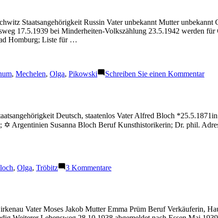
hwitz Staatsangehörigkeit Russin Vater unbekannt Mutter unbekannt 
ensweg 17.5.1939 bei Minderheiten-Volkszählung 23.5.1942 werden für 
Bad Homburg; Liste für …
zu
hum
,
Mechelen
,
Olga
,
Pikowski
Schreiben Sie einen Kommentar
Pik
Olg
atsangehörigkeit Deutsch, staatenlos Vater Alfred Bloch *25.5.1871in
 ✡ Argentinien Susanna Bloch Beruf Kunsthistorikerin; Dr. phil. Adr
chlagwörter:
zu
loch
,
Olga
,
Tröbitz
3 Kommentare
Bloch
Olga
irkenau Vater Moses Jakob Mutter Emma Prüm Beruf Verkäuferin, Haus
 Ledig Weiterer Lebensweg 28.10.1938 abgemeldet nach Essen Mai 193