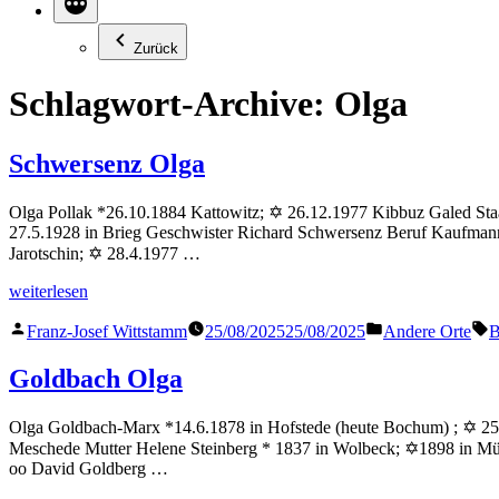
Zurück
Schlagwort-Archive:
Olga
Schwersenz Olga
Olga Pollak *26.10.1884 Kattowitz; ✡ 26.12.1977 Kibbuz Galed Staa
27.5.1928 in Brieg Geschwister Richard Schwersenz Beruf Kaufmann
Jarotschin; ✡ 28.4.1977 …
„Schwersenz
weiterlesen
Olga“
Veröffentlicht
Veröffentlicht
S
Franz-Josef Wittstamm
25/08/2025
25/08/2025
Andere Orte
B
von
in
Goldbach Olga
Olga Goldbach-Marx *14.6.1878 in Hofstede (heute Bochum) ; ✡ 25.2
Meschede Mutter Helene Steinberg * 1837 in Wolbeck; ✡1898 in Müns
oo David Goldberg …