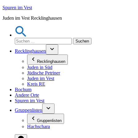
Zum
Spuren im Vest
Inhalt
Juden im Vest Recklinghausen
springen
Suchen
nach:
Recklinghausen
Recklinghausen
Juden in Süd
Jüdische Petriner
Juden im Vest
Kreis RE
Bochum
Andere Orte
Spuren im Vest
Gruppenlisten
Gruppenlisten
Hachschara