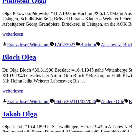
Pikowski Olga
Olga Pikowski/Pikowska *11.7.1923 in Bochum;✡ 6.12.1943 in Ausc
Usingen, Schulhofstraße 2; Brüssel Heirat – Kinder – Weiterer Leb
Arbeitgeber Georg Grandpiere, Druckerei in Usingen, an die AOK 
„Pikowski
weiterlesen
Olga“
Veröffentlicht
Veröffentlicht
Schlagwörter:
Franz-Josef Wittstamm
17/02/2023
Bochum
Auschwitz
,
Boc
von
in
Bloch Olga
Dr. Olga Bloch *30.8.1900 Breslau; ✡16.4.1945 nahe Wittenberge Sta
✡10.9.1940 Geschwister Arturo Otto Bloch * Breslau; oo Edith Kiwi;
31h Heirat ledig Weiterer Lebensweg Bis …
„Bloch
weiterlesen
Olga“
Veröffentlicht
Veröffentlicht
S
Franz-Josef Wittstamm
06/05/2021
11/02/2026
Andere Orte
B
von
in
Jakob Olga
Olga Jakob *16.4.1899 in Saarwellingen; +25.2.1943 in Auschwitz B
Paulusstraße 6; Essen; Dortmund, Münsterstraße 49, Leopoldstr.49