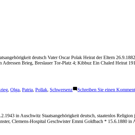
tsangehörigkeit deutsch Vater Oscar Polak Heirat der Eltern 26.9.18
 Adressen Brieg, Breslauer Tor-Platz 4; Kibbuz Ein Chaled Heirat 1
chlagwörter:
rieg
,
Olga
,
Patria
,
Pollak
,
Schwersenz
Schreiben Sie einen Komment
.1943 in Auschwitz Staatsangehörigkeit deutsch, staatenlos Religion
ter, Clemens-Hospital Geschwister Emmi Goldbach * 15.6.1880 in Alt