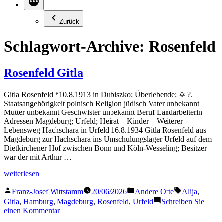
Zurück
Schlagwort-Archive:
Rosenfeld
Rosenfeld Gitla
Gitla Rosenfeld *10.8.1913 in Dubiszko; Überlebende; ✡ ?.
Staatsangehörigkeit polnisch Religion jüdisch Vater unbekannt
Mutter unbekannt Geschwister unbekannt Beruf Landarbeiterin
Adressen Magdeburg; Urfeld; Heirat – Kinder – Weiterer
Lebensweg Hachschara in Urfeld 16.8.1934 Gitla Rosenfeld aus
Magdeburg zur Hachschara ins Umschulungslager Urfeld auf dem
Dietkirchener Hof zwischen Bonn und Köln-Wesseling; Besitzer
war der mit Arthur …
„Rosenfeld
weiterlesen
Gitla“
Veröffentlicht
Veröffentlicht
Schlagwörter
Franz-Josef Wittstamm
20/06/2026
Andere Orte
Alija
,
von
in
Gitla
,
Hamburg
,
Magdeburg
,
Rosenfeld
,
Urfeld
Schreiben Sie
zu
einen Kommentar
Rosenfeld