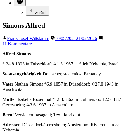
Zurück
Simons Alfred
Veröffentlicht
Franz-Josef Wittstamm
10/05/2021
21/02/2026
von
zu
11 Kommentare
Simons
Alfred Simons
Alfred
* 24.8.1893 in Düsseldorf; ✡1.3.1967 in Sdeh Nehemia, Israel
Staatsangehörigkeit
Deutscher, staatenlos, Paraguay
Vater
Nathan Simons *6.9.1857 in Düsseldorf; ✡27.8.1943 in
Auschwitz
Mutter
Isabella Rosenthal *12.8.1862 in Dülmen; oo 12.5.1887 in
Gerresheim; ✡3.6.1937 in Amsterdam
Beruf
Versicherungsagent; Textilfabrikant
Adressen
Düsseldorf-Gerresheim; Amsterdam, Rivierenlaan 8;
Nehemia