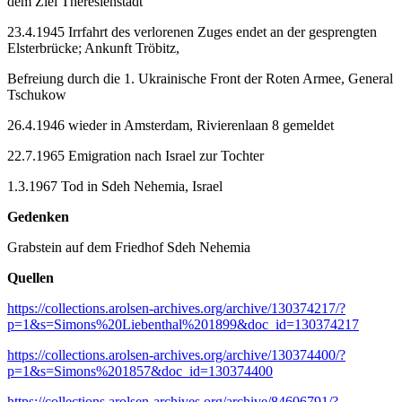
dem Ziel Theresienstadt
23.4.1945 Irrfahrt des verlorenen Zuges endet an der gesprengten
Elsterbrücke; Ankunft Tröbitz,
Befreiung durch die 1. Ukrainische Front der Roten Armee, General
Tschukow
26.4.1946 wieder in Amsterdam, Rivierenlaan 8 gemeldet
22.7.1965 Emigration nach Israel zur Tochter
1.3.1967 Tod in Sdeh Nehemia, Israel
Gedenken
Grabstein auf dem Friedhof Sdeh Nehemia
Quellen
https://collections.arolsen-archives.org/archive/130374217/?
p=1&s=Simons%20Liebenthal%201899&doc_id=130374217
https://collections.arolsen-archives.org/archive/130374400/?
p=1&s=Simons%201857&doc_id=130374400
https://collections.arolsen-archives.org/archive/84606791/?