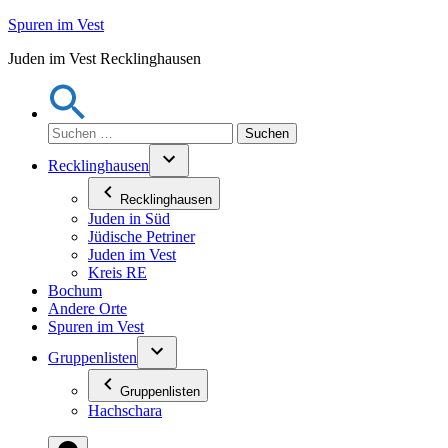
Zum
Spuren im Vest
Inhalt
Juden im Vest Recklinghausen
springen
Suchen
nach:
Recklinghausen
Recklinghausen
Juden in Süd
Jüdische Petriner
Juden im Vest
Kreis RE
Bochum
Andere Orte
Spuren im Vest
Gruppenlisten
Gruppenlisten
Hachschara