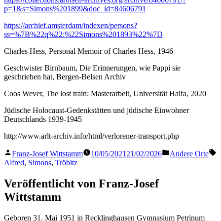
p=1&s=Simons%201899&doc_id=84606791
https://archief.amsterdam/indexen/persons?
ss=%7B%22q%22:%22Simons%201893%22%7D
Charles Hess, Personal Memoir of Charles Hess, 1946
Geschwister Birnbaum, Die Erinnerungen, wie Pappi sie
geschrieben hat, Bergen-Belsen Archiv
Coos Wever, The lost train; Masterarbeit, Universität Haifa, 2020
Jüdische Holocaust-Gedenkstätten und jüdische Einwohner
Deutschlands 1939-1945
http://www.arlt-archiv.info/html/verlorener-transport.php
Veröffentlicht
Veröffentlicht
S
Franz-Josef Wittstamm
10/05/2021
21/02/2026
Andere Orte
von
in
Alfred
,
Simons
,
Tröbitz
Veröffentlicht von Franz-Josef
Wittstamm
Geboren 31. Mai 1951 in Recklinghausen Gymnasium Petrinum