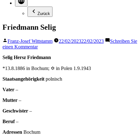
Zurück
Friedmann Selig
Veröffentlicht
Franz-Josef Wittstamm
22/02/2023
22/02/2023
Schreiben Sie
von
zu
einen Kommentar
Friedmann
Selig Hersz Friedmann
Selig
*13.8.1886 in Bochum; ✡ in Polen 1.9.1943
Staatsangehörigkeit
polnisch
Vater
–
Mutter
–
Geschwister
–
Beruf
–
Adressen
Bochum