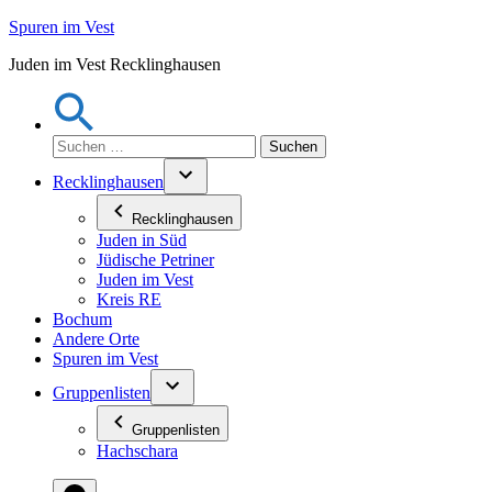
Zum
Spuren im Vest
Inhalt
Juden im Vest Recklinghausen
springen
Suchen
nach:
Recklinghausen
Recklinghausen
Juden in Süd
Jüdische Petriner
Juden im Vest
Kreis RE
Bochum
Andere Orte
Spuren im Vest
Gruppenlisten
Gruppenlisten
Hachschara