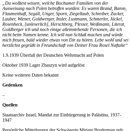
„Du wolltest wissen, welche Bochumer Familien von der
Ausweisung nach Polen betroffen wurden: Es waren Brand, Baron,
Flaumenhaft, Segall, Unger, Sporn, Ziegellaub, Schreiber, Zucker,
Lauber, Wiener, Goldwerger, Insler, Lustmann, Schmerler, Jäckel,
Rosenheck, [unleserlich], Herschberg, Plesser, Weißmann, Literat,
Goldberger ich und noch einige alleinstehende Personen, die ich
nicht beim Namen kenne. Ich will nun Schluß machen und würde
mich freuen, bald wieder etwas von Dir zu hören. Lebe wohl und sei
herzlichst gegrüßt in Freundschaft von Deiner Frau Rosel Naftalie“
1.9.1939 Überfall der Deutschen Wehrmacht auf Polen
Oktober 1939 Lager Zbaszyn wird aufgelöst
Keine weiteren Daten bekannt
Gedenken
–
Quellen
Staatsarchiv Israel, Mandat zur Einbürgerung in Palästina, 1937-
1947
Persönliche Mitteilungen der Schwägerin Miriam Bruderman geb.