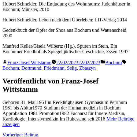
Hubert Schneider, Die Entjudung des Wohnraums: Judenhäuser in
Bochum; Münster, 2010
Hubert Schneider, Leben nach dem Überleben; LIT-Verlag 2014
Gedenkbuch der Opfer der Shoa aus Bochum und Wattenscheid,
2000
Manfred Keller/Gisela Wilbertz (Hg.), Spuren im Stein. Ein
Bochumer Friedhof als Spiegel jüdischer Geschichte, Essen 1997
Veröffentlicht
Veröffentlicht
Schla
Franz-Josef Wittstamm
22/02/2023
22/02/2023
Bochum
von
in
Bochum
,
Dortmund
,
Friedmann
,
Selig
,
Zbaszyn
Veröffentlicht von Franz-Josef
Wittstamm
Geboren 31. Mai 1951 in Recklinghausen Gymnasium Petrinum
1961 bis Abitur1970 Studium der Humanmedizin in Bochum
Approbation 1981 Promotion1982 Facharzt für Innere Medizin,
Kardiologie, Intensivmedizin Im Ruhestand seit 2016
Mehr Beiträge
anzeigen
Beitragsnavigation
Vorheriger
Vorheriger Beitrag