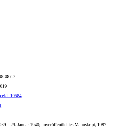
98-087-7
2019
rceId=19584
1
39 – 29. Januar 1940; unveröffentlichtes Manuskript, 1987