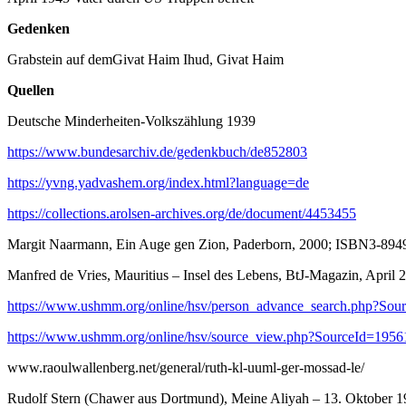
Gedenken
Grabstein auf demGivat Haim Ihud, Givat Haim
Quellen
Deutsche Minderheiten-Volkszählung 1939
https://www.bundesarchiv.de/gedenkbuch/de852803
https://yvng.yadvashem.org/index.html?language=de
https://collections.arolsen-archives.org/de/document/4453455
Margit Naarmann, Ein Auge gen Zion, Paderborn, 2000; ISBN3-894
Manfred de Vries, Mauritius – Insel des Lebens, BtJ-Magazin, April 
https://www.ushmm.org/online/hsv/person_advance_search.php?Sou
https://www.ushmm.org/online/hsv/source_view.php?SourceId=1956
www.raoulwallenberg.net/general/ruth-kl-uuml-ger-mossad-le/
Rudolf Stern (Chawer aus Dortmund), Meine Aliyah – 13. Oktober 19