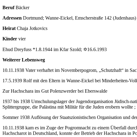
Beruf
Bäcker
Adressen
Dortmund; Wanne-Eickel, Emscherstraße 142 (Judenhaus)
Heirat
Chaja Jotkovics
Kinder
vier
Ehud Dreyfuss *1.8.1944 im Kfar Szold; ✡16.6.1993
Weiterer Lebensweg
10.11.1938 Vater verhaftet im Novemberpogrom, „Schutzhaft“ in Sa
17.5.1939 Rolf mit den Eltern in Wanne-Eickel bei Minderheiten-Vol
Zur Hachschara ins Gut Polenzwerder bei Eberswalde
1937 bis 1938 Umschulungslager der Jugendorganisation Jüdisch-nation
Splittergruppe, die Palästina mit Militär für die Juden erobern wollte ;
Sommer 1938 Auflösung der Staatszionistischen Organisation und der 
10.11.1938 kam es im Zuge der Pogromnacht zu einem Überfall durch
Hachscharot in Deutschland, konnte der Betrieb der Hachschara i