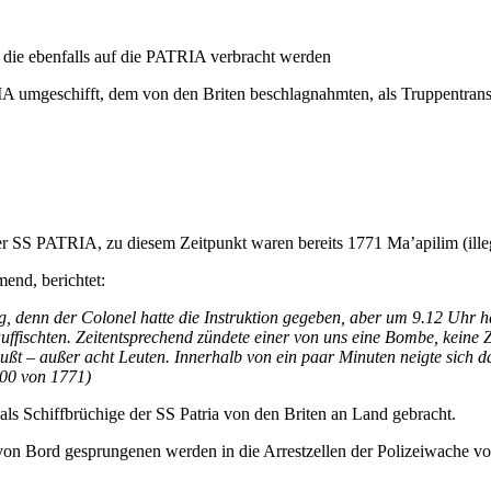
die ebenfalls auf die PATRIA verbracht werden
 umgeschifft, dem von den Briten beschlagnahmten, als Truppentranspo
SS PATRIA, zu diesem Zeitpunkt waren bereits 1771 Ma’apilim (illega
end, berichtet:
 denn der Colonel hatte die Instruktion gegeben, aber um 9.12 Uhr h
ffischten. Zeitentsprechend zündete einer von uns eine Bombe, keine Z
ußt – außer acht Leuten. Innerhalb von ein paar Minuten neigte sich d
00 von 1771)
s Schiffbrüchige der SS Patria von den Briten an Land gebracht.
 von Bord gesprungenen werden in die Arrestzellen der Polizeiwache v