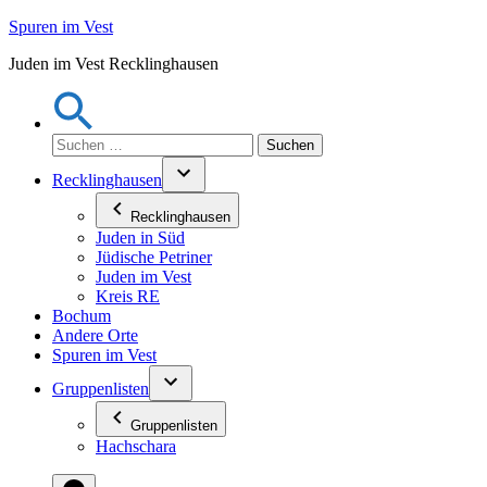
Zum
Spuren im Vest
Inhalt
Juden im Vest Recklinghausen
springen
Suchen
nach:
Recklinghausen
Recklinghausen
Juden in Süd
Jüdische Petriner
Juden im Vest
Kreis RE
Bochum
Andere Orte
Spuren im Vest
Gruppenlisten
Gruppenlisten
Hachschara