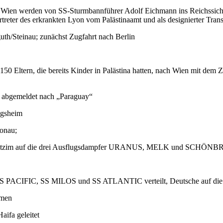
d Wien werden von SS-Sturmbannführer Adolf Eichmann ins Reichssicher
rtreter des erkrankten Lyon vom Palästinaamt und als designierter Trans
th/Steinau; zunächst Zugfahrt nach Berlin
50 Eltern, die bereits Kinder in Palästina hatten, nach Wien mit dem
l abgemeldet nach „Paraguay“
ngsheim
Donau;
 Chalutzim auf die drei Ausflugsdampfer URANUS, MELK und SCHÖ
fe SS PACIFIC, SS MILOS und SS ATLANTIC verteilt, Deutsche auf di
hmen
aifa geleitet