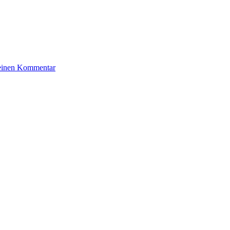
zu
 einen Kommentar
Dreyfuss
Rolf