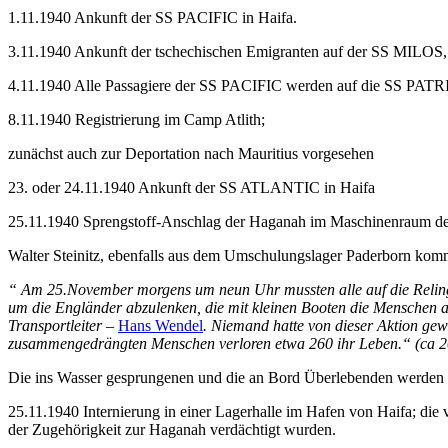
1.11.1940 Ankunft der SS PACIFIC in Haifa.
3.11.1940 Ankunft der tschechischen Emigranten auf der SS MILOS, 
4.11.1940 Alle Passagiere der SS PACIFIC werden auf die SS PATRIA
8.11.1940 Registrierung im Camp Atlith;
zunächst auch zur Deportation nach Mauritius vorgesehen
23. oder 24.11.1940 Ankunft der SS ATLANTIC in Haifa
25.11.1940 Sprengstoff-Anschlag der Haganah im Maschinenraum der 
Walter Steinitz, ebenfalls aus dem Umschulungslager Paderborn komm
“ Am 25.November morgens um neun Uhr mussten alle auf die Reling,
um die Engländer abzulenken, die mit kleinen Booten die Menschen au
Transportleiter –
Hans Wendel
. Niemand hatte von dieser Aktion gew
zusammengedrängten Menschen verloren etwa 260 ihr Leben.“ (ca 2
Die ins Wasser gesprungenen und die an Bord Überlebenden werden al
25.11.1940 Internierung in einer Lagerhalle im Hafen von Haifa; die
der Zugehörigkeit zur Haganah verdächtigt wurden.