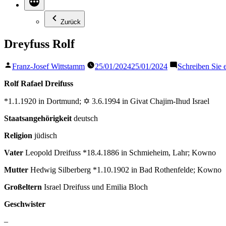
Zurück
Dreyfuss Rolf
Veröffentlicht
Franz-Josef Wittstamm
25/01/2024
25/01/2024
Schreiben Sie
von
Rolf Rafael Dreifuss
*1.1.1920 in Dortmund; ✡ 3.6.1994 in Givat Chajim-Ihud Israel
Staatsangehörigkeit
deutsch
Religion
jüdisch
Vater
Leopold Dreifuss *18.4.1886 in Schmieheim, Lahr; Kowno
Mutter
Hedwig Silberberg *1.10.1902 in Bad Rothenfelde; Kowno
Großeltern
Israel Dreifuss und Emilia Bloch
Geschwister
–