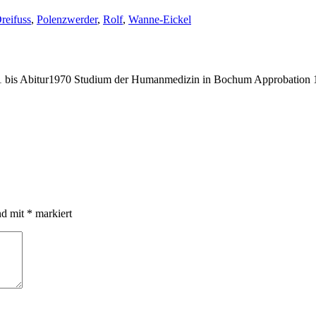
chlagwörter:
reifuss
,
Polenzwerder
,
Rolf
,
Wanne-Eickel
bis Abitur1970 Studium der Humanmedizin in Bochum Approbation 19
nd mit
*
markiert