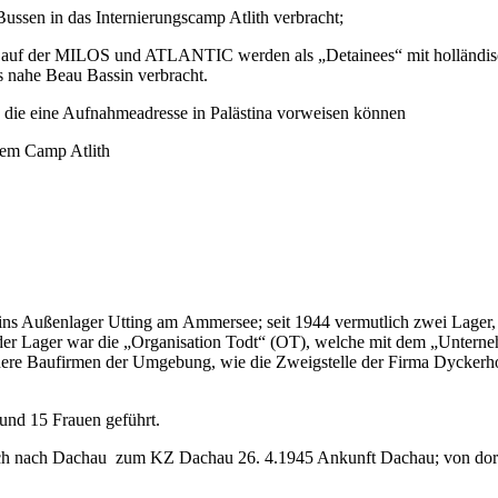
ssen in das Internierungscamp Atlith verbracht;
f der MILOS und ATLANTIC werden als „Detainees“ mit holländischen 
s nahe Beau Bassin verbracht.
 die eine Aufnahmeadresse in Palästina vorweisen können
dem Camp Atlith
 ins Außenlager Utting am
Ammersee; seit 1944 vermutlich zwei Lager
der Lager war die „Organisation Todt“ (OT), welche mit dem „Unterne
re Baufirmen der Umgebung, wie die Zweigstelle der Firma Dyckerhoff
und 15 Frauen geführt.
h nach Dachau zum KZ Dachau 26. 4.1945 Ankunft Dachau; von dort