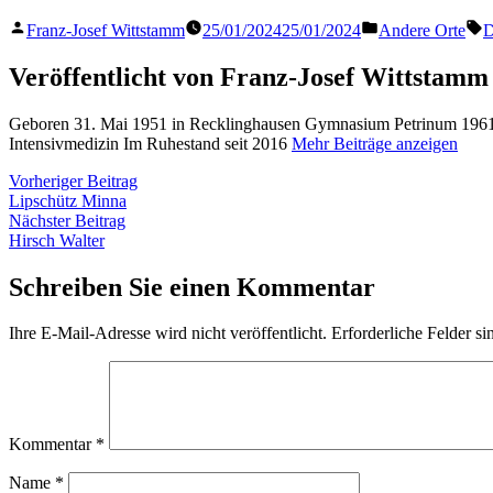
Veröffentlicht
Veröffentlicht
S
Franz-Josef Wittstamm
25/01/2024
25/01/2024
Andere Orte
D
von
in
Veröffentlicht von Franz-Josef Wittstamm
Geboren 31. Mai 1951 in Recklinghausen Gymnasium Petrinum 1961 
Intensivmedizin Im Ruhestand seit 2016
Mehr Beiträge anzeigen
Beitragsnavigation
Vorheriger
Vorheriger Beitrag
Beitrag:
Lipschütz Minna
Nächster
Nächster Beitrag
Beitrag:
Hirsch Walter
Schreiben Sie einen Kommentar
Ihre E-Mail-Adresse wird nicht veröffentlicht.
Erforderliche Felder si
Kommentar
*
Name
*