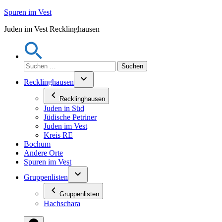
Zum
Spuren im Vest
Inhalt
Juden im Vest Recklinghausen
springen
Suchen
nach:
Recklinghausen
Recklinghausen
Juden in Süd
Jüdische Petriner
Juden im Vest
Kreis RE
Bochum
Andere Orte
Spuren im Vest
Gruppenlisten
Gruppenlisten
Hachschara