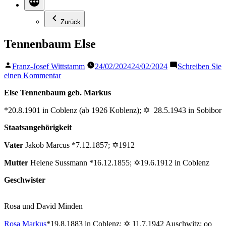
Zurück
Tennenbaum Else
Veröffentlicht
Franz-Josef Wittstamm
24/02/2024
24/02/2024
Schreiben Sie
von
zu
einen Kommentar
Tennenbaum
Else Tennenbaum
geb. Markus
Else
*20.8.1901 in Coblenz (ab 1926 Koblenz); ✡ 28.5.1943 in Sobibor
Staatsangehörigkeit
Vater
Jakob Marcus *7.12.1857; ✡1912
Mutter
Helene Sussmann *16.12.1855; ✡19.6.1912 in Coblenz
Geschwister
Rosa und David Minden
Rosa Markus
*19.8.1883 in Coblenz; ✡ 11.7.1942 Auschwitz; oo