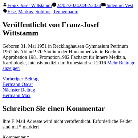
Veröffentlicht
Veröffentlicht
Franz-Josef Wittstamm
24/02/2024
24/02/2024
Juden im Vest
von
in
Schlagwörter:
Else
,
Markus
,
Sobibor
,
Tennenbaum
Veröffentlicht von Franz-Josef
Wittstamm
Geboren 31. Mai 1951 in Recklinghausen Gymnasium Petrinum
1961 bis Abitur1970 Studium der Humanmedizin in Bochum
Approbation 1981 Promotion1982 Facharzt für Innere Medizin,
Kardiologie, Intensivmedizin Im Ruhestand seit 2016
Mehr Beiträge
anzeigen
Beitragsnavigation
Vorheriger
Vorheriger Beitrag
Beitrag:
Bermann Oscar
Nächster
Nächster Beitrag
Beitrag:
Bermann Max
Schreiben Sie einen Kommentar
Ihre E-Mail-Adresse wird nicht veröffentlicht.
Erforderliche Felder
sind mit
*
markiert
Kommentar
*