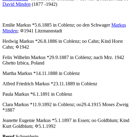
David Minden
(1877 -1942)
Emilie Markus *5.6.1885 in Coblenz; oo den Schwager
Markus
Minden
; ✡1941 Litzmannstadt
Hedwig Markus *26.8.1886 in Coblenz; oo Cahn; Kind Horst
Cahn; ✡1942
Felix Wilhelm Markus *29.9.1887 in Coblenz; nach Mrz. 1942
Ghetto Izbica, Poland
Martha Markus *14.11.1888 in Coblenz
Alfred Friedrich Markus *23.11.1889 in Coblenz
Paula Markus *6.1.1891 in Coblenz
Clara Markus *11.9.1892 in Coblenz; oo29.4.1915 Moses Zweig
*1887
Jeanette Eugenie Markus *5.1.1897 in Essen; oo Goldblum; Kind
Kurt Goldblum; ✡5.1.1992
Beruf
Schneiderin