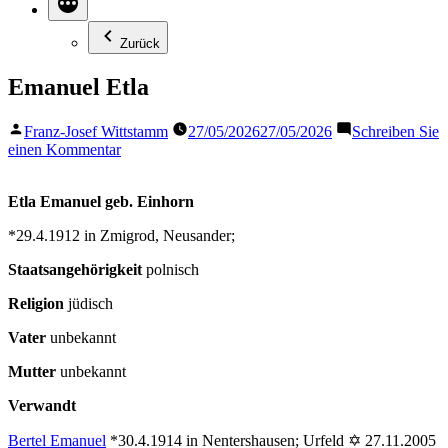
Zurück
Emanuel Etla
Veröffentlicht
Franz-Josef Wittstamm
27/05/2026
27/05/2026
Schreiben Sie
von
zu
einen Kommentar
Emanuel
Etla
Etla Emanuel geb. Einhorn
*29.4.1912 in Zmigrod, Neusander;
Staatsangehörigkeit
polnisch
Religion
jüdisch
Vater
unbekannt
Mutter
unbekannt
Verwandt
Bertel Emanuel
*30.4.1914 in Nentershausen; Urfeld ✡ 27.11.2005