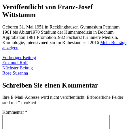
Veröffentlicht von Franz-Josef
Wittstamm
Geboren 31. Mai 1951 in Recklinghausen Gymnasium Petrinum
1961 bis Abitur1970 Studium der Humanmedizin in Bochum
Approbation 1981 Promotion1982 Facharzt für Innere Medizin,
Kardiologie, Intensivmedizin Im Ruhestand seit 2016
Mehr Beiträge
anzeigen
Beitragsnavigation
Vorheriger
Vorheriger Beitrag
Beitrag:
Emanuel Rolf
Nächster
Nächster Beitrag
Beitrag:
Rose Susanna
Schreiben Sie einen Kommentar
Ihre E-Mail-Adresse wird nicht veröffentlicht.
Erforderliche Felder
sind mit
*
markiert
Kommentar
*