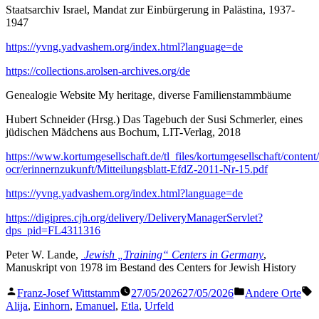
Staatsarchiv Israel, Mandat zur Einbürgerung in Palästina, 1937-
1947
https://yvng.yadvashem.org/index.html?language=de
https://collections.arolsen-archives.org/de
Genealogie Website My heritage, diverse Familienstammbäume
Hubert Schneider (Hrsg.) Das Tagebuch der Susi Schmerler, eines
jüdischen Mädchens aus Bochum, LIT-Verlag, 2018
https://www.kortumgesellschaft.de/tl_files/kortumgesellschaft/conten
ocr/erinnernzukunft/Mitteilungsblatt-EfdZ-2011-Nr-15.pdf
https://yvng.yadvashem.org/index.html?language=de
https://digipres.cjh.org/delivery/DeliveryManagerServlet?
dps_pid=FL4311316
Peter W. Lande,
Jewish „Training“ Centers in Germany
,
Manuskript von 1978 im Bestand des Centers for Jewish History
Veröffentlicht
Veröffentlicht
S
Franz-Josef Wittstamm
27/05/2026
27/05/2026
Andere Orte
von
in
Alija
,
Einhorn
,
Emanuel
,
Etla
,
Urfeld