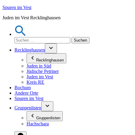
Zum
Spuren im Vest
Inhalt
Juden im Vest Recklinghausen
springen
Suchen
nach:
Recklinghausen
Recklinghausen
Juden in Süd
Jüdische Petriner
Juden im Vest
Kreis RE
Bochum
Andere Orte
Spuren im Vest
Gruppenlisten
Gruppenlisten
Hachschara