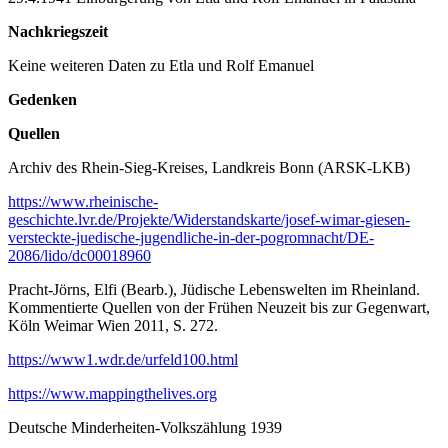
Nachkriegszeit
Keine weiteren Daten zu Etla und Rolf Emanuel
Gedenken
Quellen
Archiv des Rhein-Sieg-Kreises, Landkreis Bonn (ARSK-LKB)
https://www.rheinische-
geschichte.lvr.de/Projekte/Widerstandskarte/josef-wimar-giesen-
versteckte-juedische-jugendliche-in-der-pogromnacht/DE-
2086/lido/dc00018960
Pracht-Jörns, Elfi (Bearb.), Jüdische Lebenswelten im Rheinland.
Kommentierte Quellen von der Frühen Neuzeit bis zur Gegenwart,
Köln Weimar Wien 2011, S. 272.
https://www1.wdr.de/urfeld100.html
https://www.mappingthelives.org
Deutsche Minderheiten-Volkszählung 1939