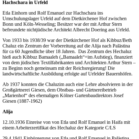
Hachschara in Urfeld
Etla Einhorn und Rolf Emanuel zur Hachschara ins
Umschulungslager Urfeld auf dem Dietkirchener Hof zwischen
Bonn und Köln-Wesseling; Besitzer war der mit Arthur Stern
befreundete nichtjüdische Architekt Albrecht Doering aus Urfeld.
Von 1933 bis 1938/39 war der Dietkirchener Hof als Kibbuz/Beth
Chaluz ein Zentrum der Vorbereitung auf die Alija nach Palästina
für ca 60 Jugendliche über 18 Jahren. Das Zentrum des Hechaluz
hieß auch Kibbuz Bamaaleh („Bamaaleh“=im Aufstieg), finanziert
von dem jüdischen Textilfabrikanten und Architekten Arthur Stern –
zu Beginn noch gemeinsam mit der Reichsregierung! Die
landwirtschaftliche Ausbildung erfolgte auf Urfelder Bauernhöfen.
Ab 1937 konnten die Chaluzim auch eine Lehre absolvieren in der
Großgärtnerei Giesen, dem Obstbau- und Gärtnereibetrieb
„Marienhof“ des ehemaligen Kölner Gartenbaudirektors Josef
Giesen (1887-1962)
Alija
12.10.1936 Einreise von von Etla und Rolf Emanuel in Haifa mit
einem Arbeiterzertifikat des Hechaluz der Kategorie C/LS
29.4.1941 Einbürgerung von Etla und Rolf Emanuel in Palästina