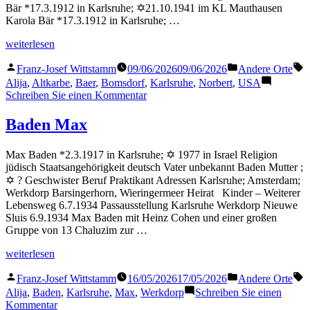
Bär *17.3.1912 in Karlsruhe; ✡21.10.1941 im KL Mauthausen
Karola Bär *17.3.1912 in Karlsruhe; …
„Baer
weiterlesen
Norbert“
Veröffentlicht
Veröffentlicht
S
Franz-Josef Wittstamm
09/06/2026
09/06/2026
Andere Orte
von
in
Alija
,
Altkarbe
,
Baer
,
Bomsdorf
,
Karlsruhe
,
Norbert
,
USA
zu
Schreiben Sie einen Kommentar
Baer
Norbert
Baden Max
Max Baden *2.3.1917 in Karlsruhe; ✡ 1977 in Israel Religion
jüdisch Staatsangehörigkeit deutsch Vater unbekannt Baden Mutter ;
✡ ? Geschwister Beruf Praktikant Adressen Karlsruhe; Amsterdam;
Werkdorp Barsingerhorn, Wieringermeer Heirat Kinder – Weiterer
Lebensweg 6.7.1934 Passausstellung Karlsruhe Werkdorp Nieuwe
Sluis 6.9.1934 Max Baden mit Heinz Cohen und einer großen
Gruppe von 13 Chaluzim zur …
„Baden
weiterlesen
Max“
Veröffentlicht
Veröffentlicht
S
Franz-Josef Wittstamm
16/05/2026
17/05/2026
Andere Orte
von
in
Alija
,
Baden
,
Karlsruhe
,
Max
,
Werkdorp
Schreiben Sie einen
zu
Kommentar