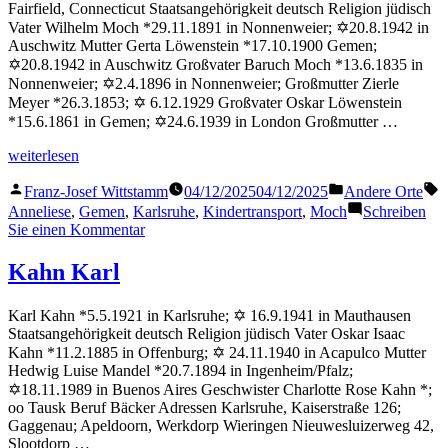
Fairfield, Connecticut Staatsangehörigkeit deutsch Religion jüdisch
Vater Wilhelm Moch *29.11.1891 in Nonnenweier; ✡20.8.1942 in
Auschwitz Mutter Gerta Löwenstein *17.10.1900 Gemen;
✡20.8.1942 in Auschwitz Großvater Baruch Moch *13.6.1835 in
Nonnenweier; ✡2.4.1896 in Nonnenweier; Großmutter Zierle
Meyer *26.3.1853; ✡ 6.12.1929 Großvater Oskar Löwenstein
*15.6.1861 in Gemen; ✡24.6.1939 in London Großmutter …
„Moch
weiterlesen
Anneliese“
Veröffentlicht
Veröffentlicht
S
Franz-Josef Wittstamm
04/12/2025
04/12/2025
Andere Orte
von
in
Anneliese
,
Gemen
,
Karlsruhe
,
Kindertransport
,
Moch
Schreiben
zu
Sie einen Kommentar
Moch
Anneliese
Kahn Karl
Karl Kahn *5.5.1921 in Karlsruhe; ✡ 16.9.1941 in Mauthausen
Staatsangehörigkeit deutsch Religion jüdisch Vater Oskar Isaac
Kahn *11.2.1885 in Offenburg; ✡ 24.11.1940 in Acapulco Mutter
Hedwig Luise Mandel *20.7.1894 in Ingenheim/Pfalz;
✡18.11.1989 in Buenos Aires Geschwister Charlotte Rose Kahn *;
oo Tausk Beruf Bäcker Adressen Karlsruhe, Kaiserstraße 126;
Gaggenau; Apeldoorn, Werkdorp Wieringen Nieuwesluizerweg 42,
Slootdorp …