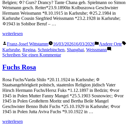
Belgien; ✡? Gurs? Drancy? Tante Chana geb. Spielmann oo Simon
Weismann gesch. Reiter*23.9.1890in Kolbuszowa Geschwister
Hermann Weissmann *8.10.1915 in Karlsruhe; ✡25.2.1984 in
Karlsruhe Cousin Siegfried Weissmann *23.2.1928 in Karlsruhe;
✡1943 in Sobibor Beruf – …
„Weissmann
weiterlesen
Regina“
Veröffentlicht
Veröffentlicht
S
Franz-Josef Wittstamm
16/03/2026
16/03/2026
Andere Orte
von
in
Karlsruhe
,
Regina
,
Schniebinchen
,
Shanghai
,
Weissmann
zu
Schreiben Sie einen Kommentar
Weissmann
Regina
Fuchs Rosa
Rosa Fuchs/Varda Shilo *20.11.1924 in Karlsruhe; ✡
Staatsangehörigkeit polnisch, staatenlos Religion jüdisch Vater
Hirsch Hermann Fuchs/Hersz Fuks *1.12.1897 in Bedzin; ✡vor
1945 in Polen Mutter Fanny Mangel *25.5.1903 Sosnowiec; ✡vor
1945 in Polen Großeltern Moritz und Bertha Beile Mangel
Geschwister Benno Bubi Fuchs *25.10.1929 in Karlsruhe; ✡vor
1945 in Polen Jutta Aviva Fuchs *9.10.1922 in …
„Fuchs
weiterlesen
Rosa“