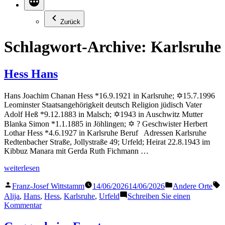
Zurück
Schlagwort-Archive:
Karlsruhe
Hess Hans
Hans Joachim Chanan Hess *16.9.1921 in Karlsruhe; ✡15.7.1996
Leominster Staatsangehörigkeit deutsch Religion jüdisch Vater
Adolf Heß *9.12.1883 in Malsch; ✡1943 in Auschwitz Mutter
Blanka Simon *1.1.1885 in Jöhlingen; ✡ ? Geschwister Herbert
Lothar Hess *4.6.1927 in Karlsruhe Beruf Adressen Karlsruhe
Redtenbacher Straße, Jollystraße 49; Urfeld; Heirat 22.8.1943 im
Kibbuz Manara mit Gerda Ruth Fichmann …
„Hess
weiterlesen
Hans“
Veröffentlicht
Veröffentlicht
S
Franz-Josef Wittstamm
14/06/2026
14/06/2026
Andere Orte
von
in
Alija
,
Hans
,
Hess
,
Karlsruhe
,
Urfeld
Schreiben Sie einen
zu
Kommentar
Hess
Hans