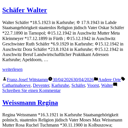
Baden
Max
Schäfer Walter
Walter Schäfer *18.5.1923 in Karlsruhe; ✡ 17.9.1943 in Lahde
Staatsangehörigkeit staatenlos Religion jüdisch Vater Oskar Schäfer
*22.7.1890 in Tarnopol; ✡15.12.1942 in Auschwitz Mutter Meta
Kleinmeyer *17.12.1899 in Fürth ; ✡15.12.1942 in Auschwitz
Geschwister Ruth Schäfer *6.9.1929 in Karlsruhe; ✡15.12.1942 in
Auschwitz Dora Schäfer *23.8.1924 in Karlsruhe; ✡15.12.1942 in
Auschwitz Beruf Landwirtschaftlicher Praktikant Adressen
Karlsruhe; Apeldoorn, …
„Schäfer
weiterlesen
Walter“
Veröffentlicht
Veröffentlicht
S
Franz-Josef Wittstamm
30/04/2026
30/04/2026
Andere Orte
von
in
Catharinahoeve
,
Deventer
,
Karlsruhe
,
Schäfer
,
Voorst
,
Walter
zu
Schreiben Sie einen Kommentar
Schäfer
Walter
Weissmann Regina
Regina Weissmann *16.3.1921 in Karlsruhe Staatsangehörigkeit
polnisch, staatenlos Religion jüdisch Vater Moses Max Weissmann
Mutter Rosa Ruchel Tuchmann *30.11.1900 in Kolbuszowa;