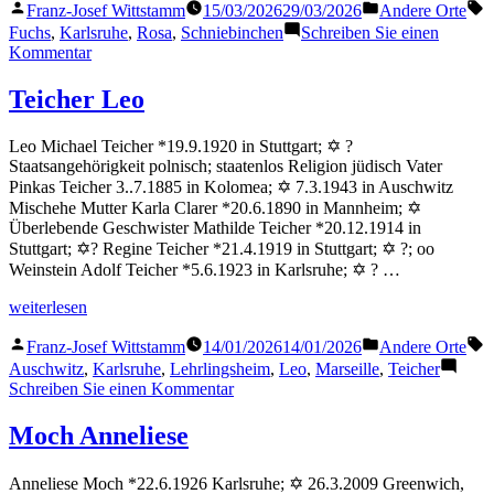
Veröffentlicht
Veröffentlicht
S
Franz-Josef Wittstamm
15/03/2026
29/03/2026
Andere Orte
von
in
Fuchs
,
Karlsruhe
,
Rosa
,
Schniebinchen
Schreiben Sie einen
zu
Kommentar
Fuchs
Rosa
Teicher Leo
Leo Michael Teicher *19.9.1920 in Stuttgart; ✡ ?
Staatsangehörigkeit polnisch; staatenlos Religion jüdisch Vater
Pinkas Teicher 3..7.1885 in Kolomea; ✡ 7.3.1943 in Auschwitz
Mischehe Mutter Karla Clarer *20.6.1890 in Mannheim; ✡
Überlebende Geschwister Mathilde Teicher *20.12.1914 in
Stuttgart; ✡? Regine Teicher *21.4.1919 in Stuttgart; ✡ ?; oo
Weinstein Adolf Teicher *5.6.1923 in Karlsruhe; ✡ ? …
„Teicher
weiterlesen
Leo“
Veröffentlicht
Veröffentlicht
S
Franz-Josef Wittstamm
14/01/2026
14/01/2026
Andere Orte
von
in
Auschwitz
,
Karlsruhe
,
Lehrlingsheim
,
Leo
,
Marseille
,
Teicher
zu
Schreiben Sie einen Kommentar
Teicher
Leo
Moch Anneliese
Anneliese Moch *22.6.1926 Karlsruhe; ✡ 26.3.2009 Greenwich,