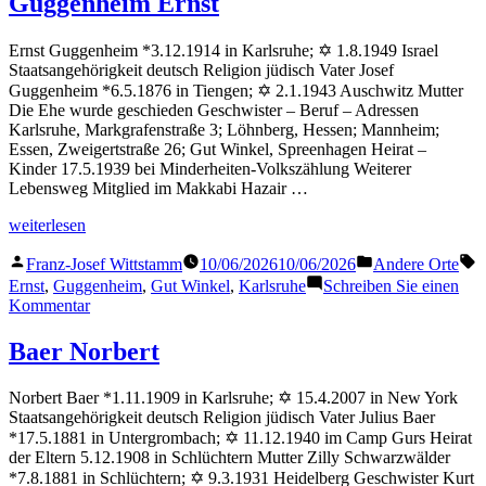
Guggenheim Ernst
Ernst Guggenheim *3.12.1914 in Karlsruhe; ✡ 1.8.1949 Israel
Staatsangehörigkeit deutsch Religion jüdisch Vater Josef
Guggenheim *6.5.1876 in Tiengen; ✡ 2.1.1943 Auschwitz Mutter
Die Ehe wurde geschieden Geschwister – Beruf – Adressen
Karlsruhe, Markgrafenstraße 3; Löhnberg, Hessen; Mannheim;
Essen, Zweigertstraße 26; Gut Winkel, Spreenhagen Heirat –
Kinder 17.5.1939 bei Minderheiten-Volkszählung Weiterer
Lebensweg Mitglied im Makkabi Hazair …
„Guggenheim
weiterlesen
Ernst“
Veröffentlicht
Veröffentlicht
S
Franz-Josef Wittstamm
10/06/2026
10/06/2026
Andere Orte
von
in
Ernst
,
Guggenheim
,
Gut Winkel
,
Karlsruhe
Schreiben Sie einen
zu
Kommentar
Guggenheim
Ernst
Baer Norbert
Norbert Baer *1.11.1909 in Karlsruhe; ✡ 15.4.2007 in New York
Staatsangehörigkeit deutsch Religion jüdisch Vater Julius Baer
*17.5.1881 in Untergrombach; ✡ 11.12.1940 im Camp Gurs Heirat
der Eltern 5.12.1908 in Schlüchtern Mutter Zilly Schwarzwälder
*7.8.1881 in Schlüchtern; ✡ 9.3.1931 Heidelberg Geschwister Kurt