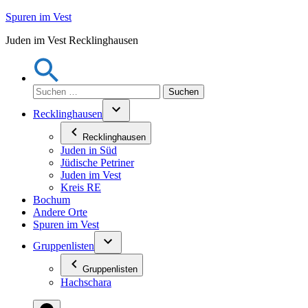
Zum
Spuren im Vest
Inhalt
Juden im Vest Recklinghausen
springen
Suchen
nach:
Recklinghausen
Recklinghausen
Juden in Süd
Jüdische Petriner
Juden im Vest
Kreis RE
Bochum
Andere Orte
Spuren im Vest
Gruppenlisten
Gruppenlisten
Hachschara