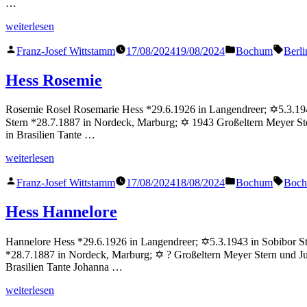
…
„Hess
weiterlesen
Bertha“
Veröffentlicht
Veröffentlicht
Schla
Franz-Josef Wittstamm
17/08/2024
19/08/2024
Bochum
Berli
von
in
Hess Rosemie
Rosemie Rosel Rosemarie Hess *29.6.1926 in Langendreer; ✡5.3.1943
Stern *28.7.1887 in Nordeck, Marburg; ✡ 1943 Großeltern Meyer St
in Brasilien Tante …
„Hess
weiterlesen
Rosemie“
Veröffentlicht
Veröffentlicht
Schla
Franz-Josef Wittstamm
17/08/2024
18/08/2024
Bochum
Boc
von
in
Hess Hannelore
Hannelore Hess *29.6.1926 in Langendreer; ✡5.3.1943 in Sobibor St
*28.7.1887 in Nordeck, Marburg; ✡ ? Großeltern Meyer Stern und J
Brasilien Tante Johanna …
„Hess
weiterlesen
Hannelore“