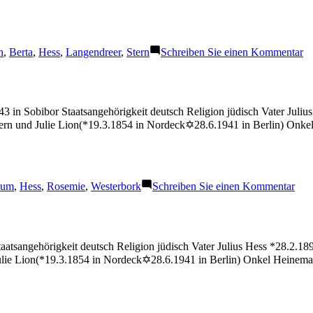
gwörter:
zu
n
,
Berta
,
Hess
,
Langendreer
,
Stern
Schreiben Sie einen Kommentar
H
Be
 in Sobibor Staatsangehörigkeit deutsch Religion jüdisch Vater Jul
ern und Julie Lion(*19.3.1854 in Nordeck✡28.6.1941 in Berlin) Onk
gwörter:
zu
hum
,
Hess
,
Rosemie
,
Westerbork
Schreiben Sie einen Kommentar
Hes
Ros
aatsangehörigkeit deutsch Religion jüdisch Vater Julius Hess *28.2.
ulie Lion(*19.3.1854 in Nordeck✡28.6.1941 in Berlin) Onkel Heinema