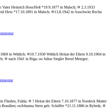
ch Vater Heinrich Hess/Heß *19.9.1877 in Malsch; ✡ 2.3.1933
heid Hess *17.10.1891 in Malsch; ✡13.8.1942 in Auschwitz Recha
zu
ommentar
Hess
Kurt
1869 in Wittlich; ✡10.7.1930 Wittlich Heirat der Eltern 9.10.1904 in
; ✡ nach 1941 in Riga; oo Julius Siegler Beruf Metzger;
zu
ommentar
Hess
Erwin
n Flieden, Fulda; ✡ ? Heirat der Eltern 7.10.1877 in Nordeck Mutter
Brasilien; ooJohanna Stern geb. Schäffer *21.11.1886 in Rybnik; ✡