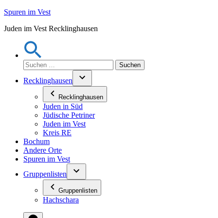
Zum
Spuren im Vest
Inhalt
Juden im Vest Recklinghausen
springen
Suchen
nach:
Recklinghausen
Recklinghausen
Juden in Süd
Jüdische Petriner
Juden im Vest
Kreis RE
Bochum
Andere Orte
Spuren im Vest
Gruppenlisten
Gruppenlisten
Hachschara