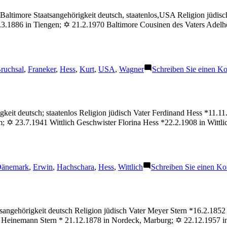
Baltimore Staatsangehörigkeit deutsch, staatenlos,USA Religion jüdis
.3.1886 in Tiengen; ✡ 21.2.1970 Baltimore Cousinen des Vaters Adel
chlagwörter:
ruchsal
,
Franeker
,
Hess
,
Kurt
,
USA
,
Wagner
Schreiben Sie einen K
eit deutsch; staatenlos Religion jüdisch Vater Ferdinand Hess *11.11.
 23.7.1941 Wittlich Geschwister Florina Hess *22.2.1908 in Wittlich
chlagwörter:
änemark
,
Erwin
,
Hachschara
,
Hess
,
Wittlich
Schreiben Sie einen K
ngehörigkeit deutsch Religion jüdisch Vater Meyer Stern *16.2.1852 i
 Heinemann Stern * 21.12.1878 in Nordeck, Marburg; ✡ 22.12.1957 in 