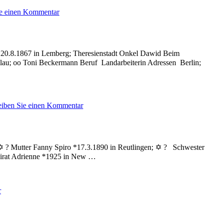
zu
ie einen Kommentar
Fichmann
Ruth
h *20.8.1867 in Lemberg; Theresienstadt Onkel Dawid Beim
slau; oo Toni Beckermann Beruf Landarbeiterin Adressen Berlin;
zu
eiben Sie einen Kommentar
Beim
Philippine
 ✡ ? Mutter Fanny Spiro *17.3.1890 in Reutlingen; ✡ ? Schwester
eirat Adrienne *1925 in New …
zu
r
Hess
Werner