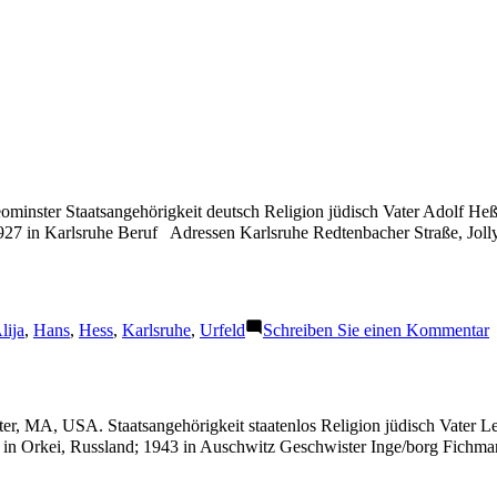
minster Staatsangehörigkeit deutsch Religion jüdisch Vater Adolf H
927 in Karlsruhe Beruf Adressen Karlsruhe Redtenbacher Straße, Joll
chlagwörter:
z
lija
,
Hans
,
Hess
,
Karlsruhe
,
Urfeld
Schreiben Sie einen Kommentar
H
er, MA, USA. Staatsangehörigkeit staatenlos Religion jüdisch Vater L
 in Orkei, Russland; 1943 in Auschwitz Geschwister Inge/borg Fich