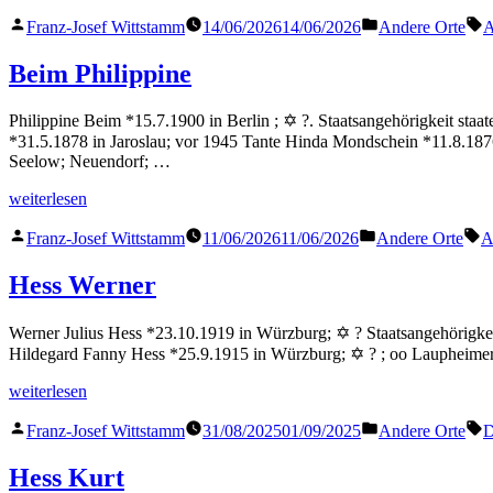
Ruth“
Veröffentlicht
Veröffentlicht
S
Franz-Josef Wittstamm
14/06/2026
14/06/2026
Andere Orte
A
von
in
Beim Philippine
Philippine Beim *15.7.1900 in Berlin ; ✡ ?. Staatsangehörigkeit st
*31.5.1878 in Jaroslau; vor 1945 Tante Hinda Mondschein *11.8.187
Seelow; Neuendorf; …
„Beim
weiterlesen
Philippine“
Veröffentlicht
Veröffentlicht
S
Franz-Josef Wittstamm
11/06/2026
11/06/2026
Andere Orte
A
von
in
Hess Werner
Werner Julius Hess *23.10.1919 in Würzburg; ✡ ? Staatsangehörigke
Hildegard Fanny Hess *25.9.1915 in Würzburg; ✡ ? ; oo Laupheime
„Hess
weiterlesen
Werner“
Veröffentlicht
Veröffentlicht
S
Franz-Josef Wittstamm
31/08/2025
01/09/2025
Andere Orte
D
von
in
Hess Kurt