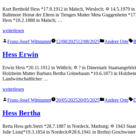
Kurt Berthold Hess *17.8.1912 in Malsch, Wiesloch; ✡ 14.5.1979 in 
Baltimore Heirat der Eltern in Tiengen Mutter Meta Guggenheim *17
Hess *18.2.1888 in Malsch; …
„Hess
weiterlesen
Kurt“
Veröffentlicht
Veröffentlicht
S
Franz-Josef Wittstamm
12/08/2025
12/08/2025
Andere Orte
B
von
in
Hess Erwin
Erwin Hess *20.11.1912 in Wittlich; ✡ ? in Dänemark Staatsangehörigk
Holzheim Mutter Barbara Bertha Grünebaum *10.6.1873 in Holzheim; ✡
Landwirtschaftlicher …
„Hess
weiterlesen
Erwin“
Veröffentlicht
Veröffentlicht
S
Franz-Josef Wittstamm
20/05/2025
20/05/2025
Andere Orte
D
von
in
Hess Bertha
Berta Hess geb.Stern *28.7.1887 in Nordeck, Marburg; ✡ 1943 Staatsa
Julie Lion(*19.3.1854 in Nordeck✡28.6.1941 in Berlin) Geschwister