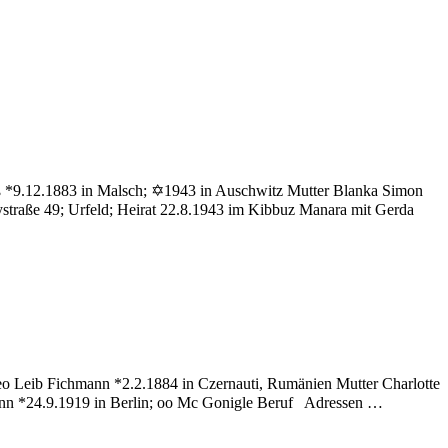
eß *9.12.1883 in Malsch; ✡1943 in Auschwitz Mutter Blanka Simon
ystraße 49; Urfeld; Heirat 22.8.1943 im Kibbuz Manara mit Gerda
u
ess
Hans
eo Leib Fichmann *2.2.1884 in Czernauti, Rumänien Mutter Charlotte
mann *24.9.1919 in Berlin; oo Mc Gonigle Beruf Adressen …