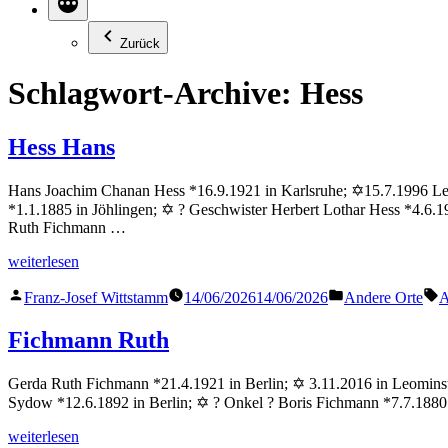
Zurück
Schlagwort-Archive:
Hess
Hess Hans
Hans Joachim Chanan Hess *16.9.1921 in Karlsruhe; ✡15.7.1996 Leo
*1.1.1885 in Jöhlingen; ✡ ? Geschwister Herbert Lothar Hess *4.6.1
Ruth Fichmann …
„Hess
weiterlesen
Hans“
Veröffentlicht
Veröffentlicht
S
Franz-Josef Wittstamm
14/06/2026
14/06/2026
Andere Orte
A
von
in
Fichmann Ruth
Gerda Ruth Fichmann *21.4.1921 in Berlin; ✡ 3.11.2016 in Leominst
Sydow *12.6.1892 in Berlin; ✡ ? Onkel ? Boris Fichmann *7.7.1880
„Fichmann
weiterlesen