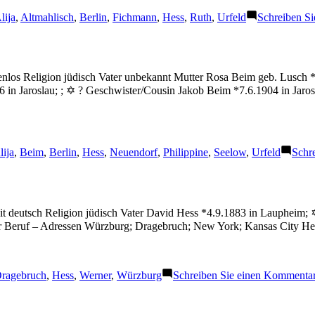
chlagwörter:
lija
,
Altmahlisch
,
Berlin
,
Fichmann
,
Hess
,
Ruth
,
Urfeld
Schreiben S
aatenlos Religion jüdisch Vater unbekannt Mutter Rosa Beim geb. Lusc
6 in Jaroslau; ; ✡ ? Geschwister/Cousin Jakob Beim *7.6.1904 in Jaro
chlagwörter:
lija
,
Beim
,
Berlin
,
Hess
,
Neuendorf
,
Philippine
,
Seelow
,
Urfeld
Schr
it deutsch Religion jüdisch Vater David Hess *4.9.1883 in Laupheim;
r Beruf – Adressen Würzburg; Dragebruch; New York; Kansas City H
chlagwörter:
ragebruch
,
Hess
,
Werner
,
Würzburg
Schreiben Sie einen Kommenta