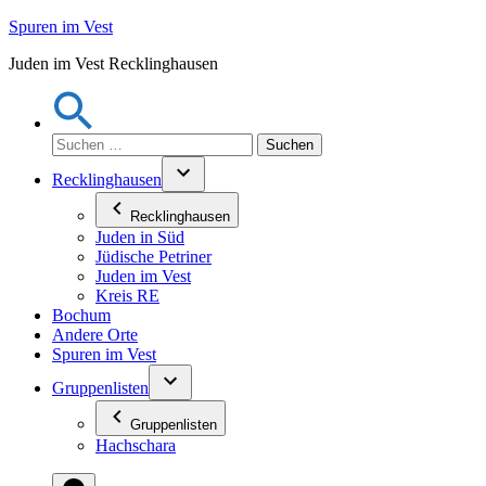
Zum
Spuren im Vest
Inhalt
Juden im Vest Recklinghausen
springen
Suchen
nach:
Recklinghausen
Recklinghausen
Juden in Süd
Jüdische Petriner
Juden im Vest
Kreis RE
Bochum
Andere Orte
Spuren im Vest
Gruppenlisten
Gruppenlisten
Hachschara