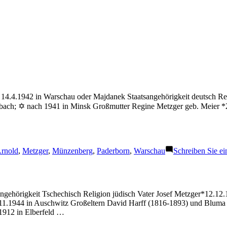
14.4.1942 in Warschau oder Majdanek Staatsangehörigkeit deutsch Rel
bach; ✡ nach 1941 in Minsk Großmutter Regine Metzger geb. Meier *2
chlagwörter:
rnold
,
Metzger
,
Münzenberg
,
Paderborn
,
Warschau
Schreiben Sie e
ngehörigkeit Tschechisch Religion jüdisch Vater Josef Metzger*12.12
3.11.1944 in Auschwitz Großeltern David Harff (1816-1893) und Blum
1912 in Elberfeld …