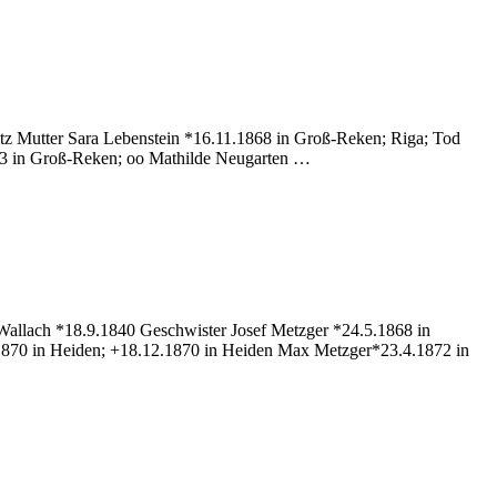
u
etzger
ice
itz Mutter Sara Lebenstein *16.11.1868 in Groß-Reken; Riga; Tod
03 in Groß-Reken; oo Mathilde Neugarten …
Wallach *18.9.1840 Geschwister Josef Metzger *24.5.1868 in
.1870 in Heiden; +18.12.1870 in Heiden Max Metzger*23.4.1872 in