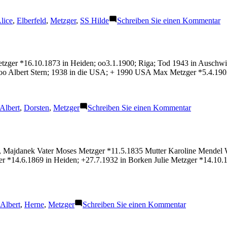
chlagwörter:
z
lice
,
Elberfeld
,
Metzger
,
SS Hilde
Schreiben Sie einen Kommentar
M
Al
Metzger *16.10.1873 in Heiden; oo3.1.1900; Riga; Tod 1943 in Auschw
 oo Albert Stern; 1938 in die USA; + 1990 USA Max Metzger *5.4.19
Schlagwörter:
zu
Albert
,
Dorsten
,
Metzger
Schreiben Sie einen Kommentar
Metzger
Albert
i, Majdanek Vater Moses Metzger *11.5.1835 Mutter Karoline Mendel 
ger *14.6.1869 in Heiden; +27.7.1932 in Borken Julie Metzger *14.10
Schlagwörter:
zu
Albert
,
Herne
,
Metzger
Schreiben Sie einen Kommentar
Metzger
Albert