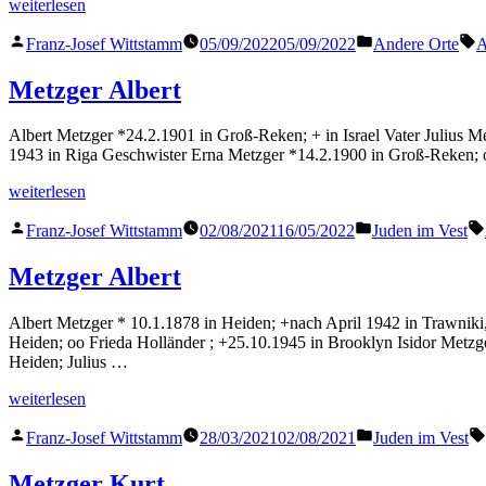
„Metzger
weiterlesen
Alice“
Veröffentlicht
Veröffentlicht
S
Franz-Josef Wittstamm
05/09/2022
05/09/2022
Andere Orte
A
von
in
Metzger Albert
Albert Metzger *24.2.1901 in Groß-Reken; + in Israel Vater Julius 
1943 in Riga Geschwister Erna Metzger *14.2.1900 in Groß-Reken;
„Metzger
weiterlesen
Albert“
Veröffentlicht
Veröffentlicht
Franz-Josef Wittstamm
02/08/2021
16/05/2022
Juden im Vest
von
in
Metzger Albert
Albert Metzger * 10.1.1878 in Heiden; +nach April 1942 in Trawnik
Heiden; oo Frieda Holländer ; +25.10.1945 in Brooklyn Isidor Metz
Heiden; Julius …
„Metzger
weiterlesen
Albert“
Veröffentlicht
Veröffentlicht
Franz-Josef Wittstamm
28/03/2021
02/08/2021
Juden im Vest
von
in
Metzger Kurt