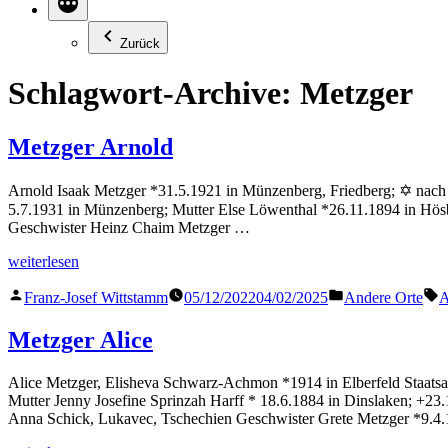
Zurück
Schlagwort-Archive:
Metzger
Metzger Arnold
Arnold Isaak Metzger *31.5.1921 in Münzenberg, Friedberg; ✡ nach 
5.7.1931 in Münzenberg; Mutter Else Löwenthal *26.11.1894 in Hös
Geschwister Heinz Chaim Metzger …
„Metzger
weiterlesen
Arnold“
Veröffentlicht
Veröffentlicht
S
Franz-Josef Wittstamm
05/12/2022
04/02/2025
Andere Orte
A
von
in
Metzger Alice
Alice Metzger, Elisheva Schwarz-Achmon *1914 in Elberfeld Staatsa
Mutter Jenny Josefine Sprinzah Harff * 18.6.1884 in Dinslaken; +2
Anna Schick, Lukavec, Tschechien Geschwister Grete Metzger *9.4.