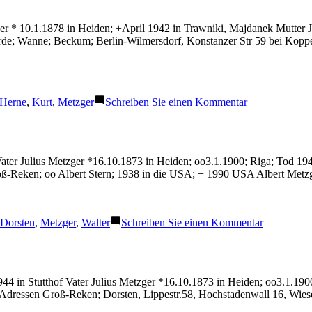
 * 10.1.1878 in Heiden; +April 1942 in Trawniki, Majdanek Mutter Jen
e; Wanne; Beckum; Berlin-Wilmersdorf, Konstanzer Str 59 bei Koppe
Schlagwörter:
zu
Herne
,
Kurt
,
Metzger
Schreiben Sie einen Kommentar
Metzger
Kurt
ter Julius Metzger *16.10.1873 in Heiden; oo3.1.1900; Riga; Tod 19
oß-Reken; oo Albert Stern; 1938 in die USA; + 1990 USA Albert Metz
Schlagwörter:
zu
Dorsten
,
Metzger
,
Walter
Schreiben Sie einen Kommentar
Metzger
Walter
44 in Stutthof Vater Julius Metzger *16.10.1873 in Heiden; oo3.1.190
 Adressen Groß-Reken; Dorsten, Lippestr.58, Hochstadenwall 16, Wie