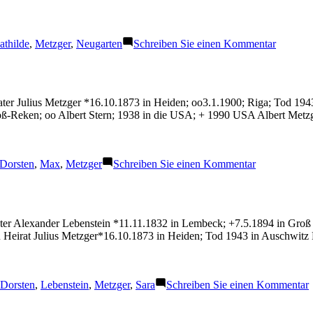
er:
zu
thilde
,
Metzger
,
Neugarten
Schreiben Sie einen Kommentar
Metzger
Mathild
ter Julius Metzger *16.10.1873 in Heiden; oo3.1.1900; Riga; Tod 194
oß-Reken; oo Albert Stern; 1938 in die USA; + 1990 USA Albert Metz
Schlagwörter:
zu
Dorsten
,
Max
,
Metzger
Schreiben Sie einen Kommentar
Metzger
Max
Vater Alexander Lebenstein *11.11.1832 in Lembeck; +7.5.1894 in Gro
u Heirat Julius Metzger*16.10.1873 in Heiden; Tod 1943 in Auschwit
Schlagwörter:
Dorsten
,
Lebenstein
,
Metzger
,
Sara
Schreiben Sie einen Kommentar
S