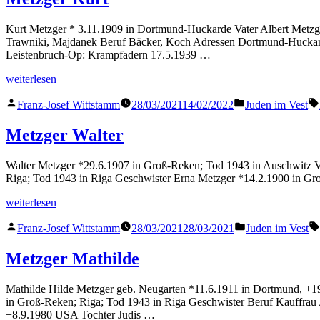
Kurt Metzger * 3.11.1909 in Dortmund-Huckarde Vater Albert Metzger
Trawniki, Majdanek Beruf Bäcker, Koch Adressen Dortmund-Huckard
Leistenbruch-Op: Krampfadern 17.5.1939 …
„Metzger
weiterlesen
Kurt“
Veröffentlicht
Veröffentlicht
Franz-Josef Wittstamm
28/03/2021
14/02/2022
Juden im Vest
von
in
Metzger Walter
Walter Metzger *29.6.1907 in Groß-Reken; Tod 1943 in Auschwitz Va
Riga; Tod 1943 in Riga Geschwister Erna Metzger *14.2.1900 in Gr
„Metzger
weiterlesen
Walter“
Veröffentlicht
Veröffentlicht
Franz-Josef Wittstamm
28/03/2021
28/03/2021
Juden im Vest
von
in
Metzger Mathilde
Mathilde Hilde Metzger geb. Neugarten *11.6.1911 in Dortmund, +19
in Groß-Reken; Riga; Tod 1943 in Riga Geschwister Beruf Kauffrau
+8.9.1980 USA Tochter Judis …