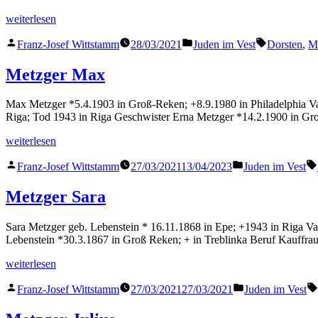
„Metzger
weiterlesen
Mathilde“
Veröffentlicht
Veröffentlicht
Schlagwört
Franz-Josef Wittstamm
28/03/2021
Juden im Vest
Dorsten
,
Ma
von
in
Metzger Max
Max Metzger *5.4.1903 in Groß-Reken; +8.9.1980 in Philadelphia Va
Riga; Tod 1943 in Riga Geschwister Erna Metzger *14.2.1900 in Gr
„Metzger
weiterlesen
Max“
Veröffentlicht
Veröffentlicht
Franz-Josef Wittstamm
27/03/2021
13/04/2023
Juden im Vest
von
in
Metzger Sara
Sara Metzger geb. Lebenstein * 16.11.1868 in Epe; +1943 in Riga 
Lebenstein *30.3.1867 in Groß Reken; + in Treblinka Beruf Kauffra
„Metzger
weiterlesen
Sara“
Veröffentlicht
Veröffentlicht
Franz-Josef Wittstamm
27/03/2021
27/03/2021
Juden im Vest
von
in