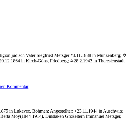
igion jüdisch Vater Siegfried Metzger *3.11.1888 in Münzenberg; ✡
0.12.1864 in Kirch-Göns, Friedberg; ✡28.2.1943 in Theresienstadt
zu
inen Kommentar
Metzger
Arnold
.1875 in Lukavec, Böhmen; Angestellter; +23.11.1944 in Auschwitz
a Berta Moy(1844-1914), Dinslaken Großeltern Immanuel Metzger,