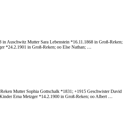
e
3 in Auschwitz Mutter Sara Lebenstein *16.11.1868 in Groß-Reken;
ger *24.2.1901 in Groß-Reken; oo Else Nathan; …
ß Reken Mutter Sophia Gottschalk *1831; +1915 Geschwister David
z Kinder Erna Metzger *14.2.1900 in Groß-Reken; oo Albert …
zu
Metzger
ara