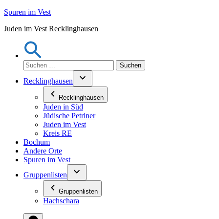
Zum
Spuren im Vest
Inhalt
Juden im Vest Recklinghausen
springen
Suchen
nach:
Recklinghausen
Recklinghausen
Juden in Süd
Jüdische Petriner
Juden im Vest
Kreis RE
Bochum
Andere Orte
Spuren im Vest
Gruppenlisten
Gruppenlisten
Hachschara