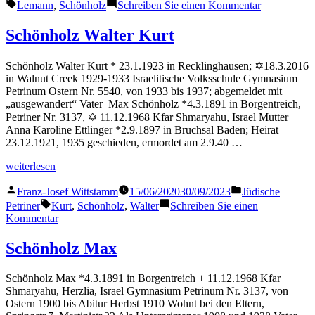
von
in
Schlagwörter:
zu
Lemann
,
Schönholz
Schreiben Sie einen Kommentar
Schönholz
Lemann
Schönholz Walter Kurt
Schönholz Walter Kurt * 23.1.1923 in Recklinghausen; ✡18.3.2016
in Walnut Creek 1929-1933 Israelitische Volksschule Gymnasium
Petrinum Ostern Nr. 5540, von 1933 bis 1937; abgemeldet mit
„ausgewandert“ Vater Max Schönholz *4.3.1891 in Borgentreich,
Petriner Nr. 3137, ✡ 11.12.1968 Kfar Shmaryahu, Israel Mutter
Anna Karoline Ettlinger *2.9.1897 in Bruchsal Baden; Heirat
23.12.1921, 1935 geschieden, ermordet am 2.9.40 …
„Schönholz
weiterlesen
Walter
Veröffentlicht
Veröffentlicht
Kurt“
Franz-Josef Wittstamm
15/06/2020
30/09/2023
Jüdische
von
in
Schlagwörter:
Petriner
Kurt
,
Schönholz
,
Walter
Schreiben Sie einen
zu
Kommentar
Schönholz
Walter
Schönholz Max
Kurt
Schönholz Max *4.3.1891 in Borgentreich + 11.12.1968 Kfar
Shmaryahu, Herzlia, Israel Gymnasium Petrinum Nr. 3137, von
Ostern 1900 bis Abitur Herbst 1910 Wohnt bei den Eltern,