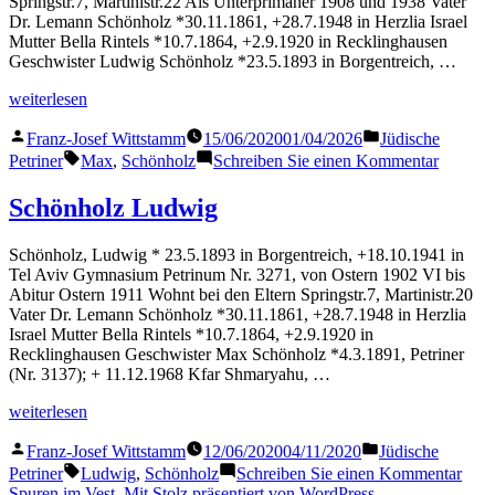
Springstr.7, Martinistr.22 Als Unterprimaner 1908 und 1938 Vater
Dr. Lemann Schönholz *30.11.1861, +28.7.1948 in Herzlia Israel
Mutter Bella Rintels *10.7.1864, +2.9.1920 in Recklinghausen
Geschwister Ludwig Schönholz *23.5.1893 in Borgentreich, …
„Schönholz
weiterlesen
Max“
Veröffentlicht
Veröffentlicht
Franz-Josef Wittstamm
15/06/2020
01/04/2026
Jüdische
von
in
Schlagwörter:
zu
Petriner
Max
,
Schönholz
Schreiben Sie einen Kommentar
Schönh
Max
Schönholz Ludwig
Schönholz, Ludwig * 23.5.1893 in Borgentreich, +18.10.1941 in
Tel Aviv Gymnasium Petrinum Nr. 3271, von Ostern 1902 VI bis
Abitur Ostern 1911 Wohnt bei den Eltern Springstr.7, Martinistr.20
Vater Dr. Lemann Schönholz *30.11.1861, +28.7.1948 in Herzlia
Israel Mutter Bella Rintels *10.7.1864, +2.9.1920 in
Recklinghausen Geschwister Max Schönholz *4.3.1891, Petriner
(Nr. 3137); + 11.12.1968 Kfar Shmaryahu, …
„Schönholz
weiterlesen
Ludwig“
Veröffentlicht
Veröffentlicht
Franz-Josef Wittstamm
12/06/2020
04/11/2020
Jüdische
von
in
Schlagwörter:
zu
Petriner
Ludwig
,
Schönholz
Schreiben Sie einen Kommentar
Schö
Spuren im Vest
,
Mit Stolz präsentiert von WordPress.