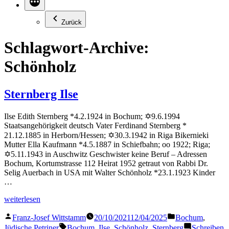
Zurück
Schlagwort-Archive:
Schönholz
Sternberg Ilse
Ilse Edith Sternberg *4.2.1924 in Bochum; ✡9.6.1994
Staatsangehörigkeit deutsch Vater Ferdinand Sternberg *
21.12.1885 in Herborn/Hessen; ✡30.3.1942 in Riga Bikernieki
Mutter Ella Kaufmann *4.5.1887 in Schiefbahn; oo 1922; Riga;
✡5.11.1943 in Auschwitz Geschwister keine Beruf – Adressen
Bochum, Kortumstrasse 112 Heirat 1952 getraut von Rabbi Dr.
Selig Auerbach in USA mit Walter Schönholz *23.1.1923 Kinder
…
„Sternberg
weiterlesen
Ilse“
Veröffentlicht
Veröffentlicht
Franz-Josef Wittstamm
20/10/2021
12/04/2025
Bochum
,
von
in
Schlagwörter:
Jüdische Petriner
Bochum
,
Ilse
,
Schönholz
,
Sternberg
Schreiben