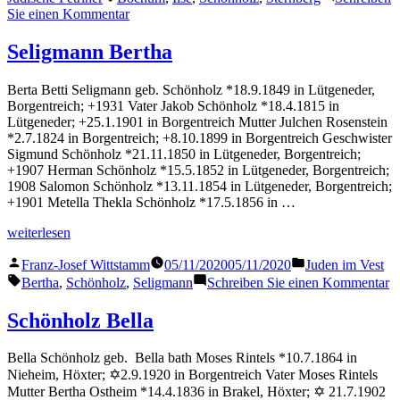
zu
Sie einen Kommentar
Sternberg
Ilse
Seligmann Bertha
Berta Betti Seligmann geb. Schönholz *18.9.1849 in Lütgeneder,
Borgentreich; +1931 Vater Jakob Schönholz *18.4.1815 in
Lütgeneder; +25.1.1901 in Borgentreich Mutter Julchen Rosenstein
*2.7.1824 in Borgentreich; +8.10.1899 in Borgentreich Geschwister
Sigmund Schönholz *21.11.1850 in Lütgeneder, Borgentreich;
+1907 Herman Schönholz *15.5.1852 in Lütgeneder, Borgentreich;
1908 Salomon Schönholz *13.11.1854 in Lütgeneder, Borgentreich;
+1901 Metella Thekla Schönholz *17.5.1856 in …
„Seligmann
weiterlesen
Bertha“
Veröffentlicht
Veröffentlicht
Franz-Josef Wittstamm
05/11/2020
05/11/2020
Juden im Vest
von
in
Schlagwörter:
z
Bertha
,
Schönholz
,
Seligmann
Schreiben Sie einen Kommentar
S
B
Schönholz Bella
Bella Schönholz geb. Bella bath Moses Rintels *10.7.1864 in
Nieheim, Höxter; ✡2.9.1920 in Borgentreich Vater Moses Rintels
Mutter Bertha Ostheim *14.4.1836 in Brakel, Höxter; ✡ 21.7.1902