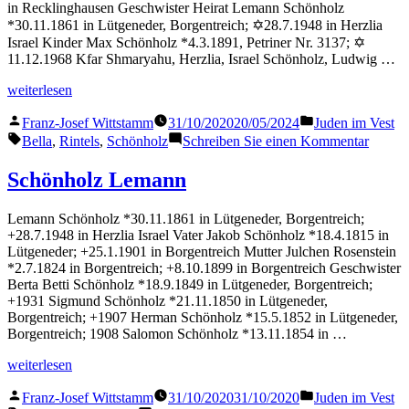
in Recklinghausen Geschwister Heirat Lemann Schönholz
*30.11.1861 in Lütgeneder, Borgentreich; ✡28.7.1948 in Herzlia
Israel Kinder Max Schönholz *4.3.1891, Petriner Nr. 3137; ✡
11.12.1968 Kfar Shmaryahu, Herzlia, Israel Schönholz, Ludwig …
„Schönholz
weiterlesen
Bella“
Veröffentlicht
Veröffentlicht
Franz-Josef Wittstamm
31/10/2020
20/05/2024
Juden im Vest
von
in
Schlagwörter:
zu
Bella
,
Rintels
,
Schönholz
Schreiben Sie einen Kommentar
Schönh
Bella
Schönholz Lemann
Lemann Schönholz *30.11.1861 in Lütgeneder, Borgentreich;
+28.7.1948 in Herzlia Israel Vater Jakob Schönholz *18.4.1815 in
Lütgeneder; +25.1.1901 in Borgentreich Mutter Julchen Rosenstein
*2.7.1824 in Borgentreich; +8.10.1899 in Borgentreich Geschwister
Berta Betti Schönholz *18.9.1849 in Lütgeneder, Borgentreich;
+1931 Sigmund Schönholz *21.11.1850 in Lütgeneder,
Borgentreich; +1907 Herman Schönholz *15.5.1852 in Lütgeneder,
Borgentreich; 1908 Salomon Schönholz *13.11.1854 in …
„Schönholz
weiterlesen
Lemann“
Veröffentlicht
Veröffentlicht
Franz-Josef Wittstamm
31/10/2020
31/10/2020
Juden im Vest