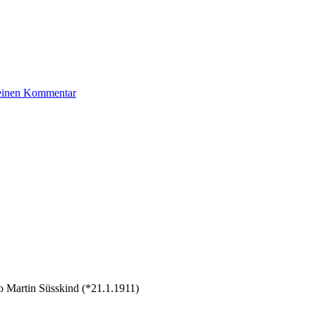
zu
 einen Kommentar
Seemann
Hans
 Martin Süsskind (*21.1.1911)