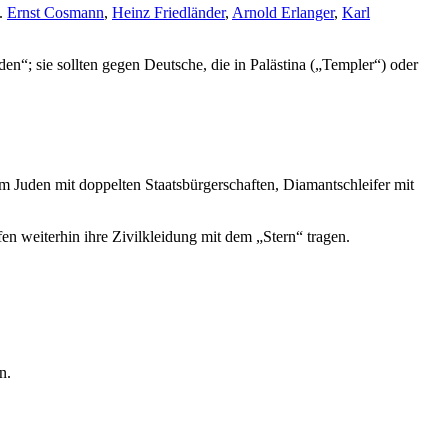
a.
Ernst Cosmann
,
Heinz Friedländer
,
Arnold Erlanger
,
Karl
en“; sie sollten gegen Deutsche, die in Palästina („Templer“) oder
 Juden mit doppelten Staatsbürgerschaften, Diamantschleifer mit
n weiterhin ihre Zivilkleidung mit dem „Stern“ tragen.
n.