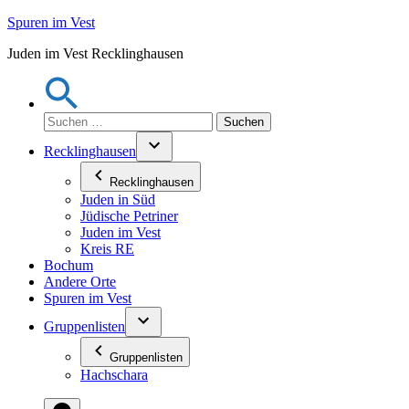
Zum
Spuren im Vest
Inhalt
Juden im Vest Recklinghausen
springen
Suchen
nach:
Recklinghausen
Recklinghausen
Juden in Süd
Jüdische Petriner
Juden im Vest
Kreis RE
Bochum
Andere Orte
Spuren im Vest
Gruppenlisten
Gruppenlisten
Hachschara