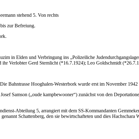
eemann stehend 5. Von rechts
 bis zur Befreiung.
ork.
uzim in Elden und Verbringung ins „Polizeiliche Judendurchgangslage
ihr Verlobter Gerd Sternlicht (*16.7.1924); Leo Goldschmidt (*26.7.
Die Bahntrasse Hooghalen-Westerbork wurde erst im November 1942 fer
on Josef Samson („oude kampbewooner“) zunächst von den Deportatione
endienst-Abteilung 5, arrangiert mit dem SS-Kommandanten Gemmeker, d
genannt Schattenberg, den sie bewirtschafteten und dies Hachschara W