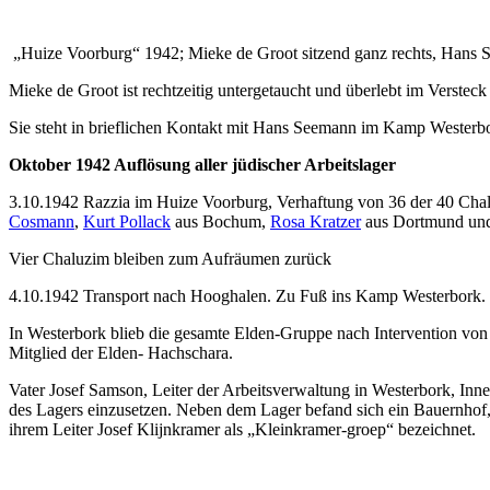
„Huize Voorburg“ 1942; Mieke de Groot sitzend ganz rechts, Hans S
Mieke de Groot ist rechtzeitig untergetaucht und überlebt im Versteck
Sie steht in brieflichen Kontakt mit Hans Seemann im Kamp Westerb
Oktober 1942 Auflösung aller jüdischer Arbeitslager
3.10.1942 Razzia im Huize Voorburg, Verhaftung von 36 der 40 Chal
Cosmann
,
Kurt Pollack
aus Bochum,
Rosa Kratzer
aus Dortmund und 
Vier Chaluzim bleiben zum Aufräumen zurück
4.10.1942 Transport nach Hooghalen. Zu Fuß ins Kamp Westerbork. 
In Westerbork blieb die gesamte Elden-Gruppe nach Intervention v
Mitglied der Elden- Hachschara.
Vater Josef Samson, Leiter der Arbeitsverwaltung in Westerbork, Inn
des Lagers einzusetzen. Neben dem Lager befand sich ein Bauernhof, 
ihrem Leiter Josef Klijnkramer als „Kleinkramer-groep“ bezeichnet.