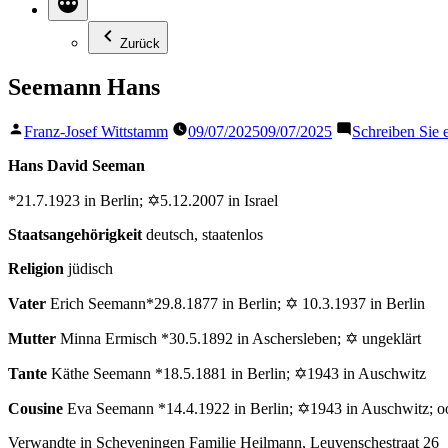
Zurück
Seemann Hans
Veröffentlicht
Franz-Josef Wittstamm
09/07/2025
09/07/2025
Schreiben Sie
von
Hans David Seeman
*21.7.1923 in Berlin; ✡5.12.2007 in Israel
Staatsangehörigkeit
deutsch, staatenlos
Religion
jüdisch
Vater
Erich Seemann*29.8.1877 in Berlin; ✡ 10.3.1937 in Berlin
Mutter
Minna Ermisch *30.5.1892 in Aschersleben; ✡ ungeklärt
Tante
Käthe Seemann *18.5.1881 in Berlin; ✡1943 in Auschwitz
Cousine
Eva Seemann *14.4.1922 in Berlin; ✡1943 in Auschwitz; oo
Verwandte in Scheveningen Familie Heilmann, Leuvenschestraat 26