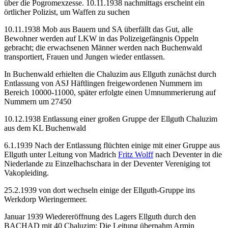
über die Pogromexzesse. 10.11.1938 nachmittags erscheint ein
örtlicher Polizist, um Waffen zu suchen
10.11.1938 Mob aus Bauern und SA überfällt das Gut, alle
Bewohner werden auf LKW in das Polizeigefängnis Oppeln
gebracht; die erwachsenen Männer werden nach Buchenwald
transportiert, Frauen und Jungen wieder entlassen.
In Buchenwald erhielten die Chaluzim aus Ellguth zunächst durch
Entlassung von ASJ Häftlingen freigewordenen Nummern im
Bereich 10000-11000, später erfolgte einen Umnummerierung auf
Nummern um 27450
10.12.1938 Entlassung einer großen Gruppe der Ellguth Chaluzim
aus dem KL Buchenwald
6.1.1939 Nach der Entlassung flüchten einige mit einer Gruppe aus
Ellguth unter Leitung von Madrich
Fritz Wolff
nach Deventer in die
Niederlande zu Einzelhachschara in der Deventer Vereniging tot
Vakopleiding.
25.2.1939 von dort wechseln einige der Ellguth-Gruppe ins
Werkdorp Wieringermeer.
Januar 1939 Wiedereröffnung des Lagers Ellguth durch den
BACHAD mit 40 Chaluzim; Die Leitung übernahm Armin