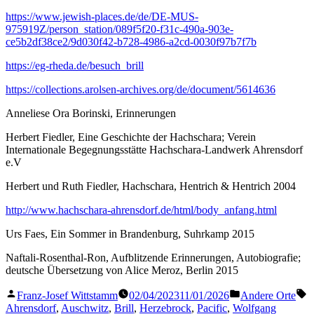
https://www.jewish-places.de/de/DE-MUS-
975919Z/person_station/089f5f20-f31c-490a-903e-
ce5b2df38ce2/9d030f42-b728-4986-a2cd-0030f97b7f7b
https://eg-rheda.de/besuch_brill
https://collections.arolsen-archives.org/de/document/5614636
Anneliese Ora Borinski, Erinnerungen
Herbert Fiedler, Eine Geschichte der Hachschara; Verein
Internationale Begegnungsstätte Hachschara-Landwerk Ahrensdorf
e.V
Herbert und Ruth Fiedler, Hachschara, Hentrich & Hentrich 2004
http://www.hachschara-ahrensdorf.de/html/body_anfang.html
Urs Faes, Ein Sommer in Brandenburg, Suhrkamp 2015
Naftali-Rosenthal-Ron, Aufblitzende Erinnerungen, Autobiografie;
deutsche Übersetzung von Alice Meroz, Berlin 2015
Veröffentlicht
Veröffentlicht
S
Franz-Josef Wittstamm
02/04/2023
11/01/2026
Andere Orte
von
in
Ahrensdorf
,
Auschwitz
,
Brill
,
Herzebrock
,
Pacific
,
Wolfgang