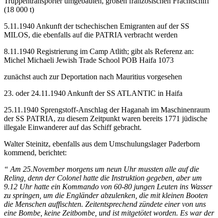
Truppentransporter umgebauten, großen französischen Frachtschiff
(18 000 t)
5.11.1940 Ankunft der tschechischen Emigranten auf der SS
MILOS, die ebenfalls auf die PATRIA verbracht werden
8.11.1940 Registrierung im Camp Atlith; gibt als Referenz an:
Michel Michaeli Jewish Trade School POB Haifa 1073
zunächst auch zur Deportation nach Mauritius vorgesehen
23. oder 24.11.1940 Ankunft der SS ATLANTIC in Haifa
25.11.1940 Sprengstoff-Anschlag der Haganah im Maschinenraum
der SS PATRIA, zu diesem Zeitpunkt waren bereits 1771 jüdische
illegale Einwanderer auf das Schiff gebracht.
Walter Steinitz, ebenfalls aus dem Umschulungslager Paderborn
kommend, berichtet:
“ Am 25.November morgens um neun Uhr mussten alle auf die
Reling, denn der Colonel hatte die Instruktion gegeben, aber um
9.12 Uhr hatte ein Kommando von 60-80 jungen Leuten ins Wasser
zu springen, um die Engländer abzulenken, die mit kleinen Booten
die Menschen auffischten. Zeitentsprechend zündete einer von uns
eine Bombe, keine Zeitbombe, und ist mitgetötet worden. Es war der