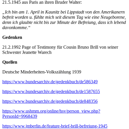
21.5.1945 aus Paris an ihren Bruder Walter:
„Ich bin am 1. April in Kaunitz bei Lippstadt von den Amerikanern
befreit worden u. fühlte mich seit diesem Tag wie eine Neugeborene,
denn ich glaubte nicht bis zur Minute der Befreiung, dass ich lebend
davonkomme.“
Gedenken
21.2.1992 Page of Testimony für Cousin Bruno Brill von seiner
Schwester Jeanette Warech
Quellen
Deutsche Minderheiten-Volkszählung 1939
https://www.bundesarchiv.de/gedenkbuch/de586349
https://www.bundesarchiv.de/gedenkbuch/de1587655
https://www.bundesarchiv.de/gedenkbuch/de848356
https://www.ushmm.org/online/hsv/person_view.php?
PersonId=9968439
https://www.jmberlin.de/feature-brief-brill-befreiung-1945