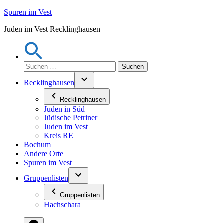
Zum
Spuren im Vest
Inhalt
Juden im Vest Recklinghausen
springen
Suchen
nach:
Recklinghausen
Recklinghausen
Juden in Süd
Jüdische Petriner
Juden im Vest
Kreis RE
Bochum
Andere Orte
Spuren im Vest
Gruppenlisten
Gruppenlisten
Hachschara