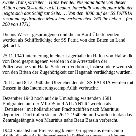
zweite Transportleiter – Hans Wendel. Niemand hatte von dieser
Aktion gewußt – außer acht Leuten. Innerhalb von ein paar Minuten
neigte sich das Schiff zur Seite. … Von den 4000 auf der SS PATRIA
zusammengedrängten Menschen verloren etwa 260 ihr Leben.“
(ca
200 von 1771)
Die ins Wasser gesprungenen und die an Bord Überlebenden
werden als Schiffbrüchige der SS Patria von den Briten an Land
gebracht.
25.11.1940 Internierung in einer Lagerhalle im Hafen von Haifa; die
von Bord gesprungenen werden in die Arrestzellen der
Polizeiwache von Haifa; Serie von Verhören, insbesondere wenn sie
von den Briten der Zugehörigkeit zur Haganah verdächtigt wurden.
26.11. und 8.12.1940 die Überlebenden der SS PATRIA werden mit
Bussen in das Internierungscamp Atlith verbracht;
Dezember 1940 noch auf die Umladung wartenden 1581
Emigranten auf der MILOS und ATLANTIC werden als
„Detainees“ mit holländischen Frachtschiffen nach Mauritius
deportiert. Dort trafen sie am 26.12.1940 ein und wurden in das das
Zentralgefängnis von Mauritius nahe Beau Bassin verbracht.
1940 zunächst nur Freilassung kleiner Gruppen aus dem Camp
Atlith, die eine Aufnahmeadresse in Palästina vorweisen können