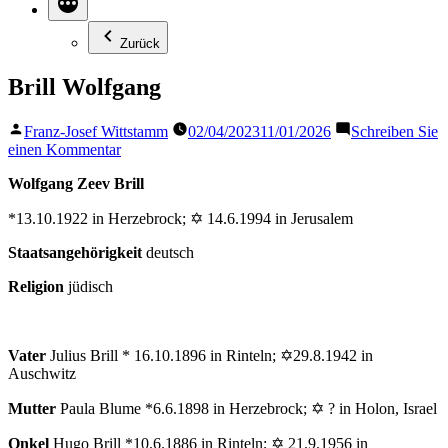
Zurück
Brill Wolfgang
Veröffentlicht
Franz-Josef Wittstamm
02/04/2023
11/01/2026
Schreiben Sie
von
zu
einen Kommentar
Brill
Wolfgang Zeev Brill
Wolfgang
*13.10.1922 in Herzebrock; ✡ 14.6.1994 in Jerusalem
Staatsangehörigkeit
deutsch
Religion
jüdisch
Vater
Julius Brill * 16.10.1896 in Rinteln; ✡29.8.1942 in
Auschwitz
Mutter
Paula Blume *6.6.1898 in Herzebrock; ✡ ? in Holon, Israel
Onkel
Hugo Brill *10.6.1886 in Rinteln; ✡ 21.9.1956 in