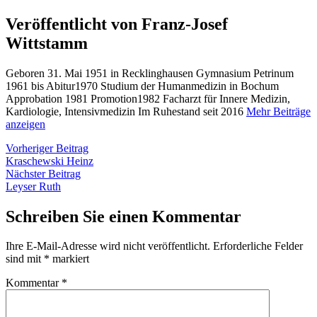
Veröffentlicht von Franz-Josef
Wittstamm
Geboren 31. Mai 1951 in Recklinghausen Gymnasium Petrinum
1961 bis Abitur1970 Studium der Humanmedizin in Bochum
Approbation 1981 Promotion1982 Facharzt für Innere Medizin,
Kardiologie, Intensivmedizin Im Ruhestand seit 2016
Mehr Beiträge
anzeigen
Beitragsnavigation
Vorheriger
Vorheriger Beitrag
Beitrag:
Kraschewski Heinz
Nächster
Nächster Beitrag
Beitrag:
Leyser Ruth
Schreiben Sie einen Kommentar
Ihre E-Mail-Adresse wird nicht veröffentlicht.
Erforderliche Felder
sind mit
*
markiert
Kommentar
*