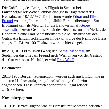
Die Eröffnung des Lehrgutes Ellguth in Steinau bei
Falkenberg/Klein-Schnellendorf erfolgte in Trägerschaft des
Hechaluz am 19.12.1937. Die Leitung wurde
Edgar
und
Elly
Freund
von der „Jüdischen Jugendhilfe Berlin“ übertragen. Zur
Eröffnung kam als Madrich für die Landwirtschaft
Georg
Josephsthal
, zuvor Generalsekretär des Hechaluz und im Merkas des
Habonim. Seine Frau Senta übernahm die Milchwirtschaft des
Gutes. Als landwirtschaftlicher Inspektor wurde der Nichtjude Bless
eingestellt. Bis zu 100 Chaluzim wurden hier ausgebildet.
Im August 1938 mussten Georg und
Senta Josephthal
, im
September das Ehepaar Freund nach Warnungen vor der Gestapo
das Gut verlassen. Nachfolger wird
Fritz Wolff
.
Polenaktion
28.10.1938 Bei der „Polenaktion“ wurden auch aus Ellguth wie in
anderen Hachscharalagern polnischstämmige Chaluzim
abgeschoben. Diese konnten aber oftmals illegal wieder
zurückkehren.
Novemberpogrom
10. 11.1938 zwei Jugendliche aus Breslau mit Motorrad berichten