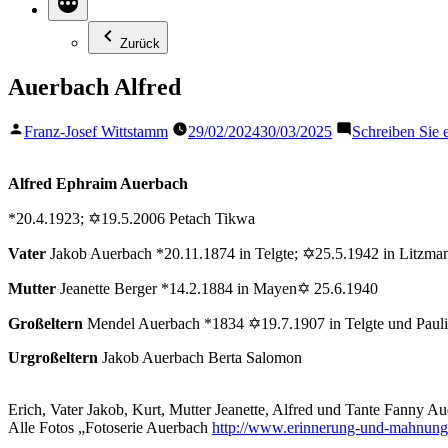
Zurück
Auerbach Alfred
Veröffentlicht
Franz-Josef Wittstamm
29/02/2024
30/03/2025
Schreiben Sie
von
Alfred Ephraim Auerbach
*20.4.1923; ✡19.5.2006 Petach Tikwa
Vater
Jakob Auerbach *20.11.1874 in Telgte; ✡25.5.1942 in Litzman
Mutter
Jeanette Berger *14.2.1884 in Mayen✡ 25.6.1940
Großeltern
Mendel Auerbach *1834 ✡19.7.1907 in Telgte und Paul
Urgroßeltern
Jakob Auerbach Berta Salomon
Erich, Vater Jakob, Kurt, Mutter Jeanette, Alfred und Tante Fanny A
Alle Fotos „Fotoserie Auerbach
http://www.erinnerung-und-mahnung.d