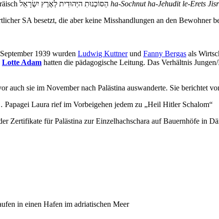
, hebräisch הַסּוֹכְנוּתִ היְּהוּדִית לְאֶרֶץ יִשְׂרָאֵל
ha-Sochnut ha-Jehudit le-Erets Jisr
rtlicher SA besetzt, die aber keine Misshandlungen an den Bewohner b
ab September 1939 wurden
Ludwig Kuttner
und
Fanny Bergas
als Wirtsc
d
Lotte Adam
hatten die pädagogische Leitung. Das Verhältnis Jungen
vor auch sie im November nach Palästina auswanderte. Sie berichtet vo
… Papagei Laura rief im Vorbeigehen jedem zu „Heil Hitler Schalom“
r Zertifikate für Palästina zur Einzelhachschara auf Bauernhöfe in D
laufen in einen Hafen im adriatischen Meer