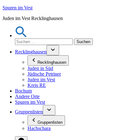
Zum
Spuren im Vest
Inhalt
Juden im Vest Recklinghausen
springen
Suchen
nach:
Recklinghausen
Recklinghausen
Juden in Süd
Jüdische Petriner
Juden im Vest
Kreis RE
Bochum
Andere Orte
Spuren im Vest
Gruppenlisten
Gruppenlisten
Hachschara