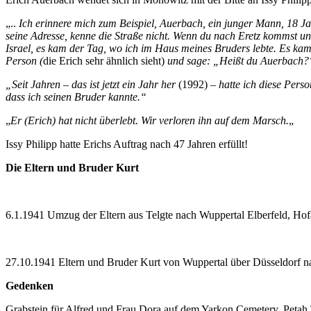
„..
Ich erinnere mich zum Beispiel, Auerbach, ein junger Mann, 18 Jah
seine Adresse, kenne die Straße nicht. Wenn du nach Eretz kommst und
Israel, es kam der Tag, wo ich im Haus meines Bruders lebte. Es kam
Person (
die Erich sehr ähnlich sieht)
und sage: „Heißt du Auerbach?“
„Seit Jahren – das ist jetzt ein Jahr her
(1992)
– hatte ich diese Pers
dass ich seinen Bruder kannte.“
„
Er
(Erich)
hat nicht überlebt. Wir verloren ihn auf dem Marsch.
„
Issy Philipp hatte Erichs Auftrag nach 47 Jahren erfüllt!
Die Eltern
und Bruder Kurt
6.1.1941 Umzug der Eltern aus Telgte nach Wuppertal Elberfeld, Hof
27.10.1941 Eltern und Bruder Kurt von Wuppertal über Düsseldorf 
Gedenken
Grabstein für Alfred und Frau Dora auf dem Yarkon Cemetery, Petah