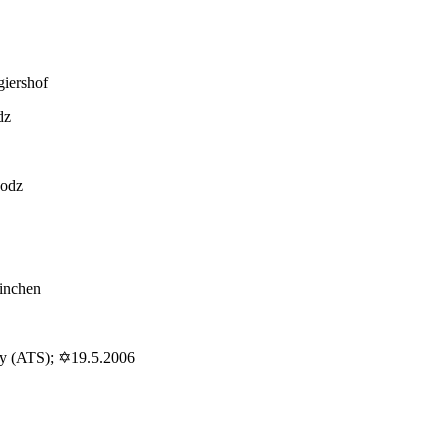
giershof
dz
Lodz
inchen
my (ATS); ✡19.5.2006