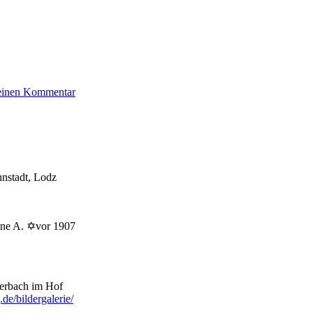
zu
 einen Kommentar
Auerbach
Alfred
nstadt, Lodz
ine A. ✡vor 1907
uerbach im Hof
e/bildergalerie/