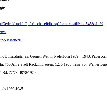
lgte
Kultur/Gedenkbuch/_Opferbuch_selfdb.asp?form=detail&db=545&id=30
tems/
-und-Jessen-NL
nd Einsatzlager am Grünen Weg in Paderborn 1939 – 1943. Paderborne
n: 750 Jahre Stadt Recklinghausen. 1236-1986, hrsg. von Werner Bur
ft Bd. 77/78, 1978/1979
lands 1939-1945