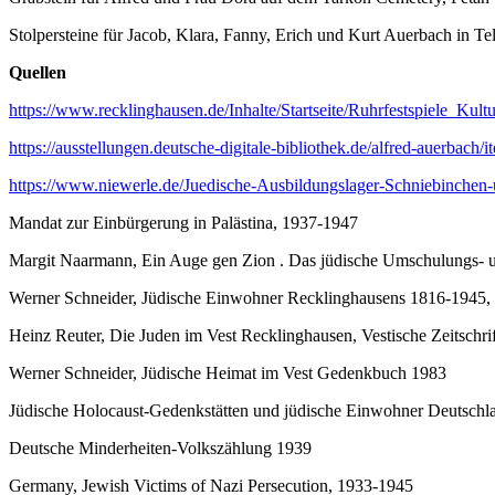
Stolpersteine für Jacob, Klara, Fanny, Erich und Kurt Auerbach in Te
Quellen
https://www.recklinghausen.de/Inhalte/Startseite/Ruhrfestspiele_
https://ausstellungen.deutsche-digitale-bibliothek.de/alfred-auerbach/i
https://www.niewerle.de/Juedische-Ausbildungslager-Schniebinchen
Mandat zur Einbürgerung in Palästina, 1937-1947
Margit Naarmann, Ein Auge gen Zion . Das jüdische Umschulungs- u
Werner Schneider, Jüdische Einwohner Recklinghausens 1816-1945, i
Heinz Reuter, Die Juden im Vest Recklinghausen, Vestische Zeitschri
Werner Schneider, Jüdische Heimat im Vest Gedenkbuch 1983
Jüdische Holocaust-Gedenkstätten und jüdische Einwohner Deutsch
Deutsche Minderheiten-Volkszählung 1939
Germany, Jewish Victims of Nazi Persecution, 1933-1945