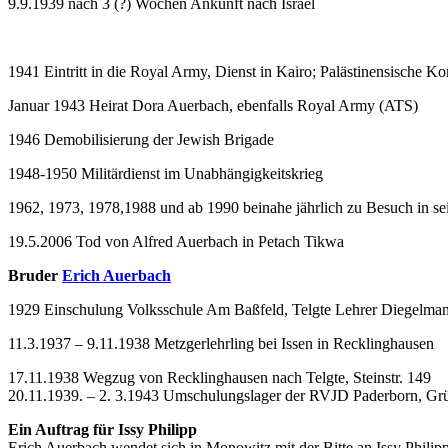
9.9.1939 nach 3 (?) Wochen Ankunft nach Israel
1941 Eintritt in die Royal Army, Dienst in Kairo; Palästinensische 
Januar 1943 Heirat Dora Auerbach, ebenfalls Royal Army (ATS)
1946 Demobilisierung der Jewish Brigade
1948-1950 Militärdienst im Unabhängigkeitskrieg
1962, 1973, 1978,1988 und ab 1990 beinahe jährlich zu Besuch in sei
19.5.2006 Tod von Alfred Auerbach in Petach Tikwa
Bruder
Erich Auerbach
1929 Einschulung Volksschule Am Baßfeld, Telgte Lehrer Diegelma
11.3.1937 – 9.11.1938 Metzgerlehrling bei Issen in Recklinghausen
17.11.1938 Wegzug von Recklinghausen nach Telgte, Steinstr. 149
20.11.1939. – 2. 3.1943 Umschulungslager der RVJD Paderborn, Gr
Ein Auftrag für Issy Philipp
Erich Auerbach wendet sich in Monowitz mit der Bitte an Issy Philip