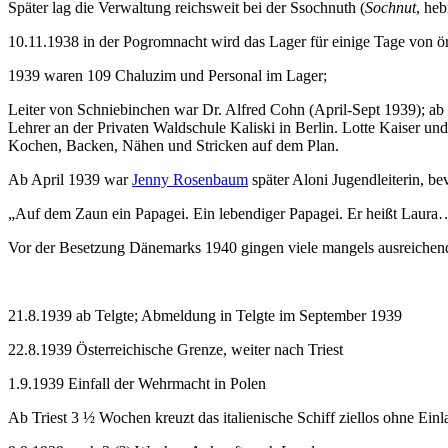
Später lag die Verwaltung reichsweit bei der Ssochnuth (
Sochnut
10.11.1938 in der Pogromnacht wird das Lager für einige Tage von ö
1939 waren 109 Chaluzim und Personal im Lager;
Leiter von Schniebinchen war Dr. Alfred Cohn (April-Sept 1939); 
Lehrer an der Privaten Waldschule Kaliski in Berlin. Lotte Kaiser un
Kochen, Backen, Nähen und Stricken auf dem Plan.
Ab April 1939 war
Jenny Rosenbaum
später Aloni Jugendleiterin, be
„Auf dem Zaun ein Papagei. Ein lebendiger Papagei. Er heißt Laura
Vor der Besetzung Dänemarks 1940 gingen viele mangels ausreichende
21.8.1939 ab Telgte; Abmeldung in Telgte im September 1939
22.8.1939 Österreichische Grenze, weiter nach Triest
1.9.1939 Einfall der Wehrmacht in Polen
Ab Triest 3 ½ Wochen kreuzt das italienische Schiff ziellos ohne Ein