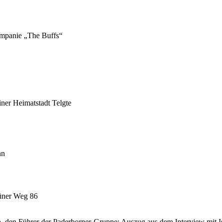
Kompanie „The Buffs“
ner Heimatstadt Telgte
nn
üner Weg 86
p, den Führer der Paderborner-Gruppe; Auszug aus dem Interview mit I