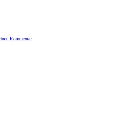
zu
 einen Kommentar
Jakubowicz
Benjamin