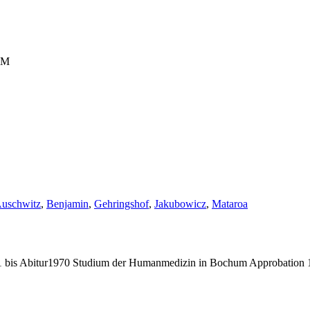
 ZM
chlagwörter:
uschwitz
,
Benjamin
,
Gehringshof
,
Jakubowicz
,
Mataroa
bis Abitur1970 Studium der Humanmedizin in Bochum Approbation 19