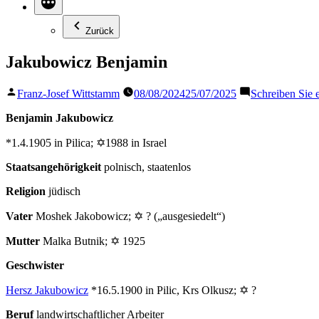
Zurück
Jakubowicz Benjamin
Veröffentlicht
Franz-Josef Wittstamm
08/08/2024
25/07/2025
Schreiben Sie
von
Benjamin Jakubowicz
*1.4.1905 in Pilica; ✡1988 in Israel
Staatsangehörigkeit
polnisch, staatenlos
Religion
jüdisch
Vater
Moshek Jakobowicz; ✡ ? („ausgesiedelt“)
Mutter
Malka Butnik; ✡ 1925
Geschwister
Hersz Jakubowicz
*16.5.1900 in Pilic, Krs Olkusz; ✡ ?
Beruf
landwirtschaftlicher Arbeiter