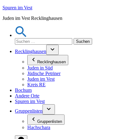
Zum
Spuren im Vest
Inhalt
Juden im Vest Recklinghausen
springen
Suchen
nach:
Recklinghausen
Recklinghausen
Juden in Süd
Jüdische Petriner
Juden im Vest
Kreis RE
Bochum
Andere Orte
Spuren im Vest
Gruppenlisten
Gruppenlisten
Hachschara