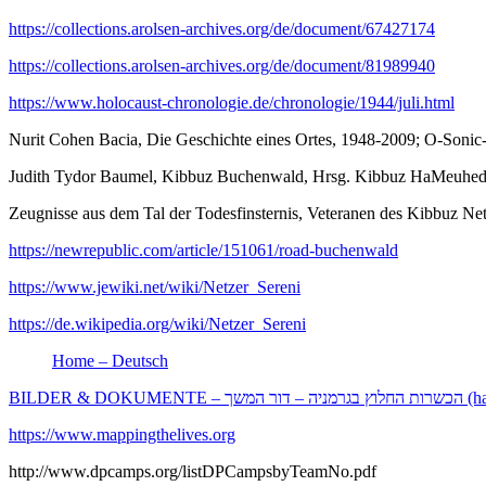
https://collections.arolsen-archives.org/de/document/67427174
https://collections.arolsen-archives.org/de/document/81989940
https://www.holocaust-chronologie.de/chronologie/1944/juli.html
Nurit Cohen Bacia, Die Geschichte eines Ortes, 1948-2009; O-Sonic
Judith Tydor Baumel, Kibbuz Buchenwald, Hrsg. Kibbuz HaMeuhede
Zeugnisse aus dem Tal der Todesfinsternis, Veteranen des Kibbuz Net
https://newrepublic.com/article/151061/road-buchenwald
https://www.jewiki.net/wiki/Netzer_Sereni
https://de.wikipedia.org/wiki/Netzer_Sereni
Home – Deutsch
BILDER &
https://www.mappingthelives.org
http://www.dpcamps.org/listDPCampsbyTeamNo.pdf