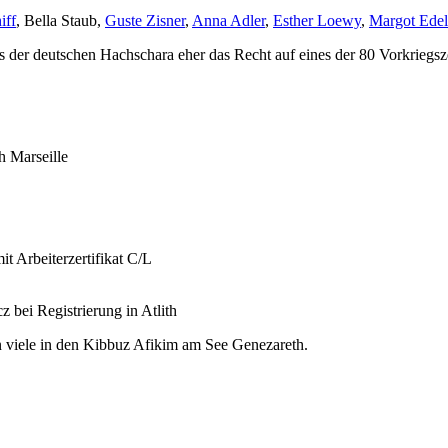
iff
, Bella Staub,
Guste Zisner
,
Anna Adler
,
Esther Loewy
,
Margot Edel
s der deutschen Hachschara eher das Recht auf eines der 80 Vorkriegsz
h Marseille
 Arbeiterzertifikat C/L
bei Registrierung in Atlith
n viele in den Kibbuz Afikim am See Genezareth.