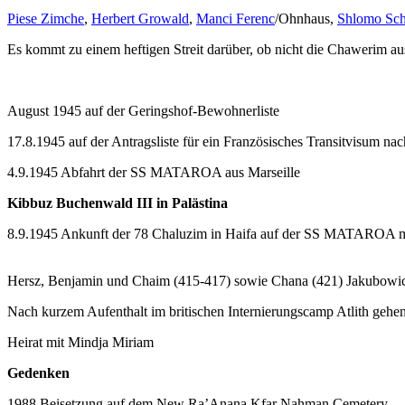
Piese Zimche
,
Herbert Growald
,
Manci Ferenc
/Ohnhaus,
Shlomo Sch
Es kommt zu einem heftigen Streit darüber, ob nicht die Chawerim au
August 1945 auf der Geringshof-Bewohnerliste
17.8.1945 auf der Antragsliste für ein Französisches Transitvisum nac
4.9.1945 Abfahrt der SS MATAROA aus Marseille
Kibbuz Buchenwald III in Palästina
8.9.1945 Ankunft der 78 Chaluzim in Haifa auf der SS MATAROA mit
Hersz, Benjamin und Chaim (415-417) sowie Chana (421) Jakubowicz 
Nach kurzem Aufenthalt im britischen Internierungscamp Atlith gehe
Heirat mit Mindja Miriam
Gedenken
1988 Beisetzung auf dem New Ra’Anana Kfar Nahman Cemetery