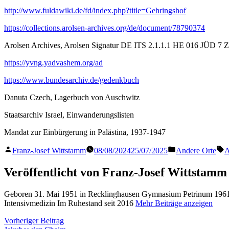
http://www.fuldawiki.de/fd/index.php?title=Gehringshof
https://collections.arolsen-archives.org/de/document/78790374
Arolsen Archives, Arolsen Signatur DE ITS 2.1.1.1 HE 016 JÜD 7
https://yvng.yadvashem.org/ad
https://www.bundesarchiv.de/gedenkbuch
Danuta Czech, Lagerbuch von Auschwitz
Staatsarchiv Israel, Einwanderungslisten
Mandat zur Einbürgerung in Palästina, 1937-1947
Veröffentlicht
Veröffentlicht
S
Franz-Josef Wittstamm
08/08/2024
25/07/2025
Andere Orte
A
von
in
Veröffentlicht von Franz-Josef Wittstamm
Geboren 31. Mai 1951 in Recklinghausen Gymnasium Petrinum 1961 
Intensivmedizin Im Ruhestand seit 2016
Mehr Beiträge anzeigen
Beitragsnavigation
Vorheriger
Vorheriger Beitrag