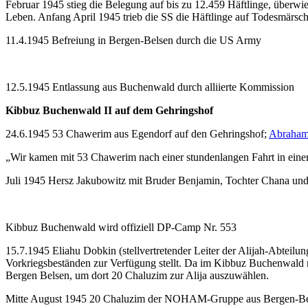
Februar 1945 stieg die Belegung auf bis zu 12.459 Häftlinge, überw
Leben. Anfang April 1945 trieb die SS die Häftlinge auf Todesmärsc
11.4.1945 Befreiung in Bergen-Belsen durch die US Army
12.5.1945 Entlassung aus Buchenwald durch alliierte Kommission
Kibbuz Buchenwald II auf dem Gehringshof
24.6.1945 53 Chawerim aus Egendorf auf den Gehringshof;
Abraham 
„Wir kamen mit 53 Chawerim nach einer stundenlangen Fahrt in eine
Juli 1945 Hersz Jakubowitz mit Bruder Benjamin, Tochter Chana un
Kibbuz Buchenwald wird offiziell DP-Camp Nr. 553
15.7.1945 Eliahu Dobkin (stellvertretender Leiter der Alijah-Abteil
Vorkriegsbeständen zur Verfügung stellt. Da im Kibbuz Buchenwald nu
Bergen Belsen, um dort 20 Chaluzim zur Alija auszuwählen.
Mitte August 1945 20 Chaluzim der NOHAM-Gruppe aus Bergen-Bels