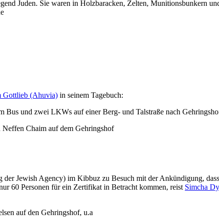
iegend Juden. Sie waren in Holzbaracken, Zelten, Munitionsbunkern u
he
Gottlieb (Ahuvia)
in seinem Tagebuch:
m Bus und zwei LKWs auf einer Berg- und Talstraße nach Gehringshof
d Neffen Chaim auf dem Gehringshof
ung der Jewish Agency) im Kibbuz zu Besuch mit der Ankündigung, dass 
r 60 Personen für ein Zertifikat in Betracht kommen, reist
Simcha D
en auf den Gehringshof, u.a