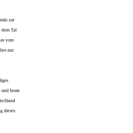
nski zur
s dem Tal
 Das vom
sher nur
liges
z und heute
tschland
g dieses