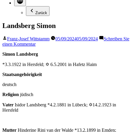
Zurück
Landsberg Simon
Veröffentlicht
Franz-Josef Wittstamm
05/09/2024
05/09/2024
Schreiben Sie
von
zu
einen Kommentar
Landsberg
Simon Landsberg
Simon
*3.3.1922 in Hersfeld; ✡ 6.5.2001 in Hafetz Haim
Staatsangehörigkeit
deutsch
Religion
jüdisch
Vater
Isidor Landsberg *4.2.1881 in Lübeck; ✡14.2.1923 in
Hersfeld
Mutter
Hinderine Rini van der Walde *13.2.1899 in Emden;