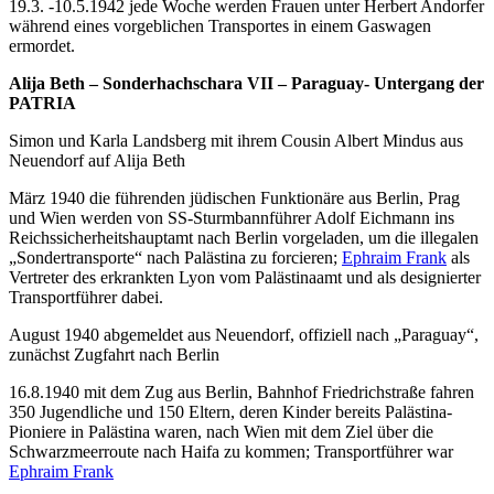
19.3. -10.5.1942 jede Woche werden Frauen unter Herbert Andorfer
während eines vorgeblichen Transportes in einem Gaswagen
ermordet.
Alija Beth – Sonderhachschara VII – Paraguay- Untergang der
PATRIA
Simon und Karla Landsberg mit ihrem Cousin Albert Mindus aus
Neuendorf auf Alija Beth
März 1940 die führenden jüdischen Funktionäre aus Berlin, Prag
und Wien werden von SS-Sturmbannführer Adolf Eichmann ins
Reichssicherheitshauptamt nach Berlin vorgeladen, um die illegalen
„Sondertransporte“ nach Palästina zu forcieren;
Ephraim Frank
als
Vertreter des erkrankten Lyon vom Palästinaamt und als designierter
Transportführer dabei.
August 1940 abgemeldet aus Neuendorf, offiziell nach „Paraguay“,
zunächst Zugfahrt nach Berlin
16.8.1940 mit dem Zug aus Berlin, Bahnhof Friedrichstraße fahren
350 Jugendliche und 150 Eltern, deren Kinder bereits Palästina-
Pioniere in Palästina waren, nach Wien mit dem Ziel über die
Schwarzmeerroute nach Haifa zu kommen; Transportführer war
Ephraim Frank