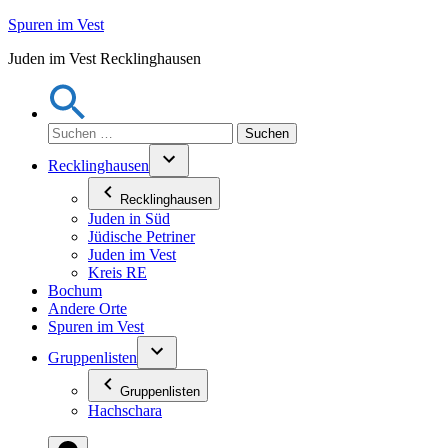
Zum
Spuren im Vest
Inhalt
Juden im Vest Recklinghausen
springen
Suchen
nach:
Recklinghausen
Recklinghausen
Juden in Süd
Jüdische Petriner
Juden im Vest
Kreis RE
Bochum
Andere Orte
Spuren im Vest
Gruppenlisten
Gruppenlisten
Hachschara