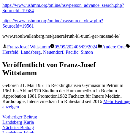
https://www.ushmm.org/online/hsv/person_advance_search.php?
SourceId=19584
https://www.ushmm.org/online/hsv/source_view.php?
SourceId=19561
www.raoulwallenberg.net/general/ruth-kl-uuml-ger-mossad-le/
Veröffentlicht
Veröffentlicht
S
Franz-Josef Wittstamm
05/09/2024
05/09/2024
Andere Orte
von
in
Hersfeld
,
Landsberg
,
Neuendorf
,
Pacific
,
Simon
Veröffentlicht von Franz-Josef
Wittstamm
Geboren 31. Mai 1951 in Recklinghausen Gymnasium Petrinum
1961 bis Abitur1970 Studium der Humanmedizin in Bochum
Approbation 1981 Promotion1982 Facharzt für Innere Medizin,
Kardiologie, Intensivmedizin Im Ruhestand seit 2016
Mehr Beiträge
anzeigen
Beitragsnavigation
Vorheriger
Vorheriger Beitrag
Beitrag:
Landsberg Karla
Nächster
Nächster Beitrag
Beitrag:
Landsberg Jakob