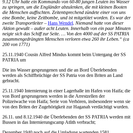
9.12 Uhr hatte ein Kommando von 60-80 jungen Leuten ins Wasser
zu springen, um die Engländer abzulenken, die mit kleinen Booten
die Menschen auffischten. Zeitentsprechend zündete einer von uns
eine Bombe, keine Zeitbombe, und ist mitgetötet worden. Es war der
zweite Transportleiter –
Hans Wendel
. Niemand hatte von dieser
Aktion gewußt – außer acht Leuten. Innerhalb von ein paar Minuten
neigte sich das Schiff zur Seite. … Von den 4000 auf der SS PATRIA
zusammengedrängten Menschen verloren etwa 260 ihr Leben.“ (ca
200 von 1771)
25.11.1940 Cousin Alfred Mindus kommt beim Untergang der SS
PATRIA um
Die ins Wasser gesprungenen und die an Bord Überlebenden
werden als Schiffbrüchige der SS Patria von den Briten an Land
gebracht.
25.11.1940 Internierung in einer Lagerhalle im Hafen von Haifa; die
von Bord gesprungenen werden in die Arrestzellen der
Polizeiwache von Haifa; Serie von Verhören, insbesondere wenn sie
von den Briten der Zugehörigkeit zur Haganah verdächtigt wurden.
26.11. und 8.12.1940 die Überlebenden der SS PATRIA werden mit
Bussen in das Internierungscamp Atlith verbracht;
Dezember 1940 noch auf die Umladung wartenden 1581