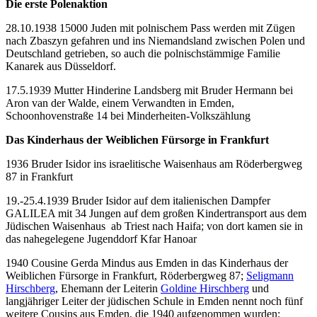
Die erste Polenaktion
28.10.1938 15000 Juden mit polnischem Pass werden mit Zügen
nach Zbaszyn gefahren und ins Niemandsland zwischen Polen und
Deutschland getrieben, so auch die polnischstämmige Familie
Kanarek aus Düsseldorf.
17.5.1939 Mutter Hinderine Landsberg mit Bruder Hermann bei
Aron van der Walde, einem Verwandten in Emden,
Schoonhovenstraße 14 bei Minderheiten-Volkszählung
Das Kinderhaus der Weiblichen Fürsorge in Frankfurt
1936 Bruder Isidor ins israelitische Waisenhaus am Röderbergweg
87 in Frankfurt
19.-25.4.1939 Bruder Isidor auf dem italienischen Dampfer
GALILEA mit 34 Jungen auf dem großen Kindertransport aus dem
Jüdischen Waisenhaus ab Triest nach Haifa; von dort kamen sie in
das nahegelegene Jugenddorf Kfar Hanoar
1940 Cousine Gerda Mindus aus Emden in das Kinderhaus der
Weiblichen Fürsorge in Frankfurt, Röderbergweg 87;
Seligmann
Hirschberg
, Ehemann der Leiterin
Goldine Hirschberg
und
langjähriger Leiter der jüdischen Schule in Emden nennt noch fünf
weitere Cousins aus Emden, die 1940 aufgenommen wurden: