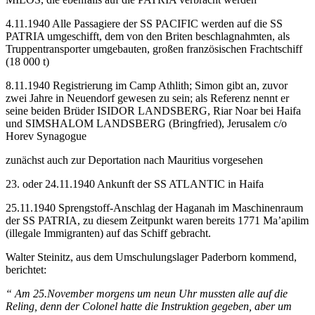
4.11.1940 Alle Passagiere der SS PACIFIC werden auf die SS
PATRIA umgeschifft, dem von den Briten beschlagnahmten, als
Truppentransporter umgebauten, großen französischen Frachtschiff
(18 000 t)
8.11.1940 Registrierung im Camp Athlith; Simon gibt an, zuvor
zwei Jahre in Neuendorf gewesen zu sein; als Referenz nennt er
seine beiden Brüder ISIDOR LANDSBERG, Riar Noar bei Haifa
und SIMSHALOM LANDSBERG (Bringfried), Jerusalem c/o
Horev Synagogue
zunächst auch zur Deportation nach Mauritius vorgesehen
23. oder 24.11.1940 Ankunft der SS ATLANTIC in Haifa
25.11.1940 Sprengstoff-Anschlag der Haganah im Maschinenraum
der SS PATRIA, zu diesem Zeitpunkt waren bereits 1771 Ma’apilim
(illegale Immigranten) auf das Schiff gebracht.
Walter Steinitz, aus dem Umschulungslager Paderborn kommend,
berichtet:
“ Am 25.November morgens um neun Uhr mussten alle auf die
Reling, denn der Colonel hatte die Instruktion gegeben, aber um