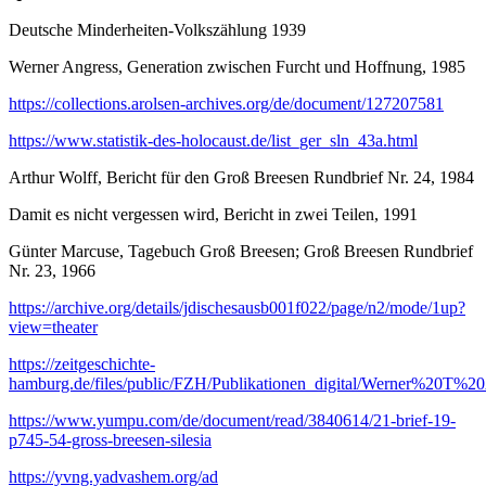
Deutsche Minderheiten-Volkszählung 1939
Werner Angress, Generation zwischen Furcht und Hoffnung, 1985
https://collections.arolsen-archives.org/de/document/127207581
https://www.statistik-des-holocaust.de/list_ger_sln_43a.html
Arthur Wolff, Bericht für den Groß Breesen Rundbrief Nr. 24, 1984
Damit es nicht vergessen wird, Bericht in zwei Teilen, 1991
Günter Marcuse, Tagebuch Groß Breesen; Groß Breesen Rundbrief
Nr. 23, 1966
https://archive.org/details/jdischesausb001f022/page/n2/mode/1up?
view=theater
https://zeitgeschichte-
hamburg.de/files/public/FZH/Publikationen_digital/Werner%20
https://www.yumpu.com/de/document/read/3840614/21-brief-19-
p745-54-gross-breesen-silesia
https://yvng.yadvashem.org/ad