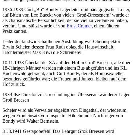
1936-1939 Curt „Bo“ Bondy Lagerleiter und pädagogischer Leiter,
auf Bitten von Leo Baeck; von vielen ‚Groß-Breesenern‘ wurde er
als charismatische Persönlichkeit, der sie viel zu verdanken haben,
verehrt. Unterstützt wurde er von
Ernst Cramer
, einem älteren
Praktikanten.
Leiter der landwirtschaftlichen Ausbildung war Oberinspektor
Erwin Scheier, dessen Frau Ruth oblag die Hauswirtschaft,
Tischlermeister Max Kiwi die Schreinerei.
10.11.1938 Überfall der SA auf den Hof in Groß Breesen, alle über
18-Jährigen Männer werden mit einem Bus abgeführt und ins KL
Buchenwald gebracht, auch Curt Bondy, der als Homosexueller
besonders gefährdet war; die Frauen und Jungen bleiben auf dem
Hof zurück.
1939 Ilse Director zur Umschulung ins Überseeauswanderer Lager
Groß Breesen
Scheier wird als Verwalter abgelöst von Dingethal, der wiederum
wegen Fronteinsatz von Inspektor Hildebrandt: Nachfolger von
Bondy wird Walter Bernstein.
31.8.1941 Gestapobefehl: Das Lehrgut Groß Breesen wird