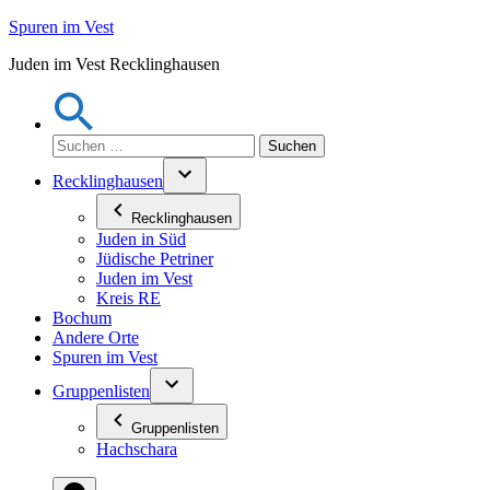
Zum
Spuren im Vest
Inhalt
Juden im Vest Recklinghausen
springen
Suchen
nach:
Recklinghausen
Recklinghausen
Juden in Süd
Jüdische Petriner
Juden im Vest
Kreis RE
Bochum
Andere Orte
Spuren im Vest
Gruppenlisten
Gruppenlisten
Hachschara