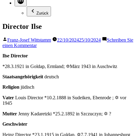
Zurück
Director Ilse
Veröffentlicht
Franz-Josef Wittstamm
22/10/2024
25/10/2024
Schreiben Sie
von
zu
einen Kommentar
Director
Ilse Director
Ilse
*28.3.1921 in Goldap, Ermland; ✡März 1943 in Auschwitz
Staatsangehörigkeit
deutsch
Religion
jüdisch
Vater
Louis Director *10.2.1888 in Sudeiken, Ebenrode ; ✡ vor
1945
Mutter
Jenny Kadaretzki *25.2.1892 in Szczuczyn; ✡ ?
Geschwister
Heinz Director *23.1.1915 in Goldap, ✡7.7.1941 in Johannesburg