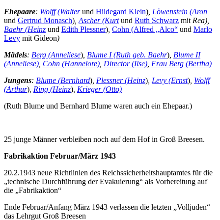
Ehepaare
:
Wolff (Walter
und
Hildegard Klein
)
,
Löwenstein (Aron
und
Gertrud Monasch
)
,
Ascher (Kurt
und
Ruth Schwarz
mit
Rea),
Baehr (Heinz
und
Edith Plessner
)
,
Cohn (Alfred „Alco“
und
Marlo
Levy
mit Gideon
)
Mädels
:
Berg (Anneliese
)
,
Blume I (Ruth geb. Baehr
)
,
Blume II
(Anneliese)
,
Cohn (Hannelore)
,
Director (Ilse)
,
Frau Berg (Bertha)
Jungens
:
Blume (Bernhard
)
,
Plessner (Heinz
)
,
Levy (Ernst
)
,
Wolff
(Arthur
)
,
Ring (Heinz
)
,
Krieger (Otto)
(Ruth Blume und Bernhard Blume waren auch ein Ehepaar.)
25 junge Männer verbleiben noch auf dem Hof in Groß Breesen.
Fabrikaktion Februar/März 1943
20.2.1943 neue Richtlinien des Reichssicherheitshauptamtes für die
„technische Durchführung der Evakuierung“ als Vorbereitung auf
die „Fabrikaktion“
Ende Februar/Anfang März 1943 verlassen die letzten „Volljuden“
das Lehrgut Groß Breesen