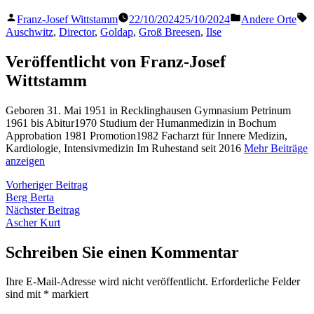
Veröffentlicht
Veröffentlicht
S
Franz-Josef Wittstamm
22/10/2024
25/10/2024
Andere Orte
von
in
Auschwitz
,
Director
,
Goldap
,
Groß Breesen
,
Ilse
Veröffentlicht von Franz-Josef
Wittstamm
Geboren 31. Mai 1951 in Recklinghausen Gymnasium Petrinum
1961 bis Abitur1970 Studium der Humanmedizin in Bochum
Approbation 1981 Promotion1982 Facharzt für Innere Medizin,
Kardiologie, Intensivmedizin Im Ruhestand seit 2016
Mehr Beiträge
anzeigen
Beitragsnavigation
Vorheriger
Vorheriger Beitrag
Beitrag:
Berg Berta
Nächster
Nächster Beitrag
Beitrag:
Ascher Kurt
Schreiben Sie einen Kommentar
Ihre E-Mail-Adresse wird nicht veröffentlicht.
Erforderliche Felder
sind mit
*
markiert