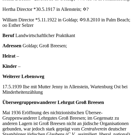
Hertha Director *30.5.1917 in Allenstein; ✡?
William Director *5.11.1922 in Goldap; ✡9.8.2010 in Palm Beach;
oo Esther Selzer
Beruf
Landwirtschaftlicher Praktikant
Adressen
Goldap; Groß Breesen;
Heirat
–
Kinder
–
Weiterer Lebensweg
17.5.1939 Ilse mit Mutter Jenny in Allenstein, Wartenburg Ost bei
Minderheitenzählung
Überseegruppenwanderer Lehrgut Groß Breesen
Mai 1936 Eröffnung des nichtzionistischen Übersee-
Gruppenwanderer Lehrgutes Groß Breesen; im Gegensatz zu
anderen Lagern ist Groß Breesen nicht an jüdische Organisationen
gebunden, war jedoch stark geprägt vom
Centralverein
deutscher
Staatsbürger jüdischen Glaubens (
C.V.,
assimiliert, liberal, national)