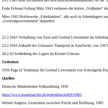
20.2.1943 neue Richtlinien des Reichssicherheitshauptamtes für die 
Ende Februar/Anfang März 1943 verlassen die letzten „Volljuden“ d
März 1943 Reichsweite „Fabrikaktion“, alle noch in Arbeitslagern un
„Generalgouvernement“ deportiert
22.2.1943 Verhaftung von Aron und Gertrud Löwenstein im Arbeitsla
23.2.1943 Ankunft des Grüssauer Transports in Auschwitz; von 250
28.2.43 Schließung des Lagers im Kloster Grüssau
Gedenken
1956 Page of Testimony für Gertrud Löwenstein von Schwägerin Pa
Quellen
Deutsche Minderheiten-Volkszählung 1939
https://www.bundesarchiv.de/gedenkbuch/de931802
Werner Angress, Generation zwischen Furcht und Hoffnung, 1985