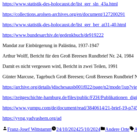
https://www.statistik-des-holocaust.de/list_ger_sln_43a.html
https://collections.arolsen-archives.org/en/document/127200291
https://www.statistik-des-holocaust.de/list_ger_ber_at31-40.html
https://www.bundesarchiv.de/gedenkbuch/de919222
Mandat zur Einbürgerung in Palästina, 1937-1947
Arthur Wolff, Bericht für den Groß Breesen Rundbrief Nr. 24, 1984
Damit es nicht vergessen wird, Bericht in zwei Teilen, 1991
Günter Marcuse, Tagebuch Groß Breesen; Groß Breesen Rundbrief N
https://archive.org/details/jdischesausb001f022/page/n2/mode/1up?vi
https://zeitgeschichte-hamburg.de/files/public/FZH/Publikatio
https://www.yumpu.com/de/document/read/3840614/21-brief-19-p745-
https://yvng.yadvashem.org/ad
Veröffentlicht
Veröffentlicht
S
Franz-Josef Wittstamm
24/10/2024
25/10/2024
Andere Orte
A
von
in