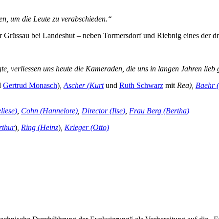
n, um die Leute zu verabschieden.“
r Grüssau bei Landeshut – neben Tormersdorf und Riebnig eines der dr
e, verliessen uns heute die Kameraden, die uns in langen Jahren lieb
d
Gertrud Monasch
)
,
Ascher (Kurt
und
Ruth Schwarz
mit
Rea),
Baehr 
liese)
,
Cohn (Hannelore)
,
Director (Ilse)
,
Frau Berg (Bertha)
rthur
)
,
Ring (Heinz
)
,
Krieger (Otto)