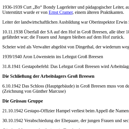
1936-1939 Curt „Bo“ Bondy Lagerleiter und pädagogischer Leiter, auf
Unterstützt wurde er von
Ernst Cramer
, einem älteren Praktikanten.
Leiter der landwirtschaftlichen Ausbildung war Oberinspektor Erwin 
10.11.1938 Überfall der SA auf den Hof in Groß Breesen, alle über
gefährdet war; die Frauen und Jungen bleiben auf dem Hof zurück.
Scheier wird als Verwalter abgelöst von Dingethal, der wiederum we
1939/1940 Aron Löwenstein ins Lehrgut Groß Breesen
31.8.1941 Gestapobefehl: Das Lehrgut Groß Breesen wird Arbeitslag
Die Schließung der Arbeitslagers Groß Breesen
6.10.1942 Das Schloss (Hauptgebäude) in Groß Breesen muss von den
(Zeichnung von Günther Marcuse)
Die Grüssau Gruppe
21.10.1942 Gestapo-Offizier Hampel verliest beim Appell die Name
30.10.1942 Verabschiedung der Ehepaare, der jungen Frauen und se