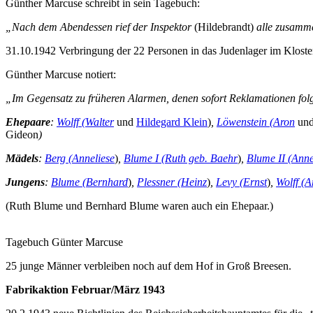
Günther Marcuse schreibt in sein Tagebuch:
„Nach dem Abendessen rief der Inspektor
(Hildebrandt)
alle zusamme
31.10.1942 Verbringung der 22 Personen in das Judenlager im Kloste
Günther Marcuse notiert:
„Im Gegensatz zu früheren Alarmen, denen sofort Reklamationen folgt
Ehepaare
:
Wolff (Walter
und
Hildegard Klein
)
,
Löwenstein (Aron
un
Gideon
)
Mädels
:
Berg (Anneliese
)
,
Blume I (Ruth geb. Baehr
)
,
Blume II (Anne
Jungens
:
Blume (Bernhard
)
,
Plessner (Heinz
)
,
Levy (Ernst
)
,
Wolff (A
(Ruth Blume und Bernhard Blume waren auch ein Ehepaar.)
Tagebuch Günter Marcuse
25 junge Männer verbleiben noch auf dem Hof in Groß Breesen.
Fabrikaktion Februar/März 1943