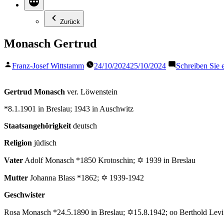
Zurück
Monasch Gertrud
Veröffentlicht
Franz-Josef Wittstamm
24/10/2024
25/10/2024
Schreiben Sie
von
Gertrud Monasch
ver. Löwenstein
*8.1.1901 in Breslau; 1943 in Auschwitz
Staatsangehörigkeit
deutsch
Religion
jüdisch
Vater
Adolf Monasch *1850 Krotoschin; ✡ 1939 in Breslau
Mutter
Johanna Blass *1862; ✡ 1939-1942
Geschwister
Rosa Monasch *24.5.1890 in Breslau; ✡15.8.1942; oo Berthold Levi