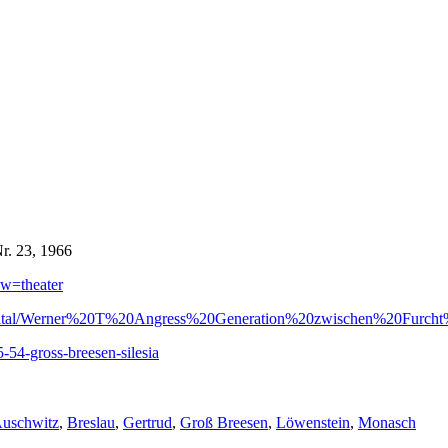
r. 23, 1966
ew=theater
nen_digital/Werner%20T%20Angress%20Generation%20zwischen%20Furc
54-gross-breesen-silesia
chlagwörter:
uschwitz
,
Breslau
,
Gertrud
,
Groß Breesen
,
Löwenstein
,
Monasch