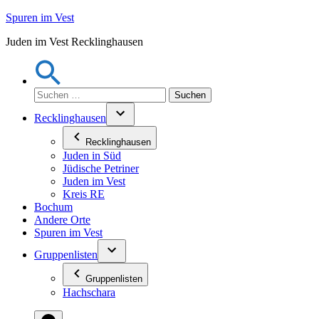
Zum
Spuren im Vest
Inhalt
Juden im Vest Recklinghausen
springen
Suchen
nach:
Recklinghausen
Recklinghausen
Juden in Süd
Jüdische Petriner
Juden im Vest
Kreis RE
Bochum
Andere Orte
Spuren im Vest
Gruppenlisten
Gruppenlisten
Hachschara