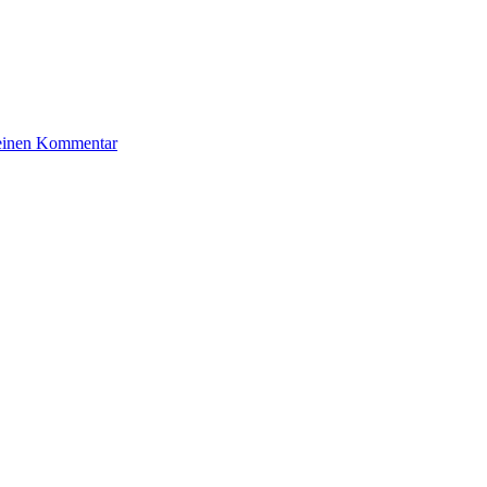
zu
 einen Kommentar
Monasch
Gertrud