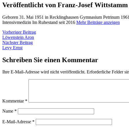
Veröffentlicht von Franz-Josef Wittstamm
Geboren 31. Mai 1951 in Recklinghausen Gymnasium Petrinum 1961 
Intensivmedizin Im Ruhestand seit 2016
Mehr Beiträge anzeigen
Beitragsnavigation
Vorheriger
Vorheriger Beitrag
Beitrag:
Löwenstein Aron
Nächster
Nächster Beitrag
Beitrag:
Levy Ernst
Schreiben Sie einen Kommentar
Ihre E-Mail-Adresse wird nicht veröffentlicht.
Erforderliche Felder si
Kommentar
*
Name
*
E-Mail-Adresse
*