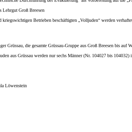
„technische Durchführung der Evakuierung“ als Vorbereitung auf die „F
as Lehrgut Groß Breesen
d kriegswichtigen Betrieben beschäftigten „Volljuden“ werden verhafte
ger Grüssau, die gesamte Grüssau-Gruppe aus Groß Breesen bis auf Wa
 Juden aus Grüssau werden nur sechs Männer (Nr. 104027 bis 104032)
ula Löwenstein