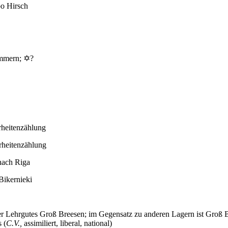
oo Hirsch
ommern; ✡?
rheitenzählung
rheitenzählung
nach Riga
Bikernieki
 Lehrgutes Groß Breesen; im Gegensatz zu anderen Lagern ist Groß Br
 (
C.V.,
assimiliert, liberal, national)