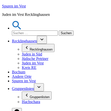
Zum
Spuren im Vest
Inhalt
Juden im Vest Recklinghausen
springen
Suchen
nach:
Recklinghausen
Recklinghausen
Juden in Süd
Jüdische Petriner
Juden im Vest
Kreis RE
Bochum
Andere Orte
Spuren im Vest
Gruppenlisten
Gruppenlisten
Hachschara