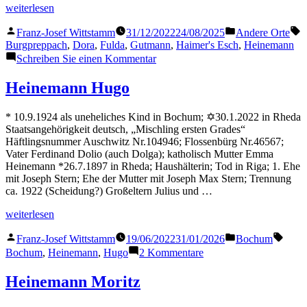
„Gutmann
weiterlesen
Heinemann“
Veröffentlicht
Veröffentlicht
S
Franz-Josef Wittstamm
31/12/2022
24/08/2025
Andere Orte
von
in
Burgpreppach
,
Dora
,
Fulda
,
Gutmann
,
Haimer's Esch
,
Heinemann
zu
Schreiben Sie einen Kommentar
Gutmann
Heinemann
Heinemann Hugo
* 10.9.1924 als uneheliches Kind in Bochum; ✡30.1.2022 in Rheda
Staatsangehörigkeit deutsch, „Mischling ersten Grades“
Häftlingsnummer Auschwitz Nr.104946; Flossenbürg Nr.46567;
Vater Ferdinand Dolio (auch Dolga); katholisch Mutter Emma
Heinemann *26.7.1897 in Rheda; Haushälterin; Tod in Riga; 1. Ehe
mit Joseph Stern; Ehe der Mutter mit Joseph Max Stern; Trennung
ca. 1922 (Scheidung?) Großeltern Julius und …
„Heinemann
weiterlesen
Hugo“
Veröffentlicht
Veröffentlicht
Schla
Franz-Josef Wittstamm
19/06/2022
31/01/2026
Bochum
von
in
zu
Bochum
,
Heinemann
,
Hugo
2 Kommentare
Heinemann
Hugo
Heinemann Moritz