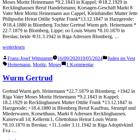
Moses Moritz Heinemann *9.2.1843 in Kappel; ✡18.2.1929 in
Recklinghausen Beruf Handelsmann; Korsagen-Geschäft Markt 8
Vater Meir Moritz Heinemann aus Cappel, Kleinhändler Mutter Jette
Philipsohn Heirat Ottilie Sophie Frank*13.12.1847 in Harzgerode;
✡18.4.1880 in Blomberg Tochter Gertrud Wurm geb. Heinemann *
22.7.1879 in Blomberg, Lippe; oo Louis Wurm *8.10.1870 in
Breslau; beide ✡31.3.1942 in Riga Adressen Blomberg, …
„Heinemann
weiterlesen
Moritz“
Veröffentlicht
Veröffentlicht
Franz-Josef Wittstamm
16/09/2020
19/05/2024
Juden im Vest
von
in
Schlagwörter:
zu
Heinemann
,
Moritz
,
Moses
1 Kommentar
Heinemann
Moritz
Wurm Gertrud
Gertrud Wurm geb. Heinemann *22.7.1879 in Blomberg; +1942 in
Riga Vater Moses Moritz Heinemann *9.2.1843 in Kappel;
18.2.1929 in Recklinghausen Mutter Ottilie Frank *13.12.1847 in
Harzgerode; +18.4.1880 in Blomberg Beruf Kauffrau, Strumpf und
Miederwaren, Korsetthaus, Markt 8 Adressen Recklinghausen,
Kaiserwall 14; Kellerstr.1, Ghettohaus Heirat Louis Wurm
*8.10.1870 in Breslau; +31.3.oder 3.11.1942 in Riga Adoptivkind
Eva …