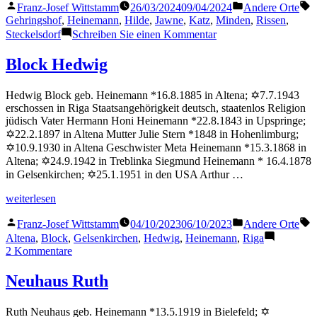
Veröffentlicht
Veröffentlicht
S
Franz-Josef Wittstamm
26/03/2024
09/04/2024
Andere Orte
von
in
Gehringshof
,
Heinemann
,
Hilde
,
Jawne
,
Katz
,
Minden
,
Rissen
,
zu
Steckelsdorf
Schreiben Sie einen Kommentar
Heinemann
Hilde
Block Hedwig
Hedwig Block geb. Heinemann *16.8.1885 in Altena; ✡7.7.1943
erschossen in Riga Staatsangehörigkeit deutsch, staatenlos Religion
jüdisch Vater Hermann Honi Heinemann *22.8.1843 in Upspringe;
✡22.2.1897 in Altena Mutter Julie Stern *1848 in Hohenlimburg;
✡10.9.1930 in Altena Geschwister Meta Heinemann *15.3.1868 in
Altena; ✡24.9.1942 in Treblinka Siegmund Heinemann * 16.4.1878
in Gelsenkirchen; ✡25.1.1951 in den USA Arthur …
„Block
weiterlesen
Hedwig“
Veröffentlicht
Veröffentlicht
S
Franz-Josef Wittstamm
04/10/2023
06/10/2023
Andere Orte
von
in
Altena
,
Block
,
Gelsenkirchen
,
Hedwig
,
Heinemann
,
Riga
zu
2 Kommentare
Block
Hedwig
Neuhaus Ruth
Ruth Neuhaus geb. Heinemann *13.5.1919 in Bielefeld; ✡