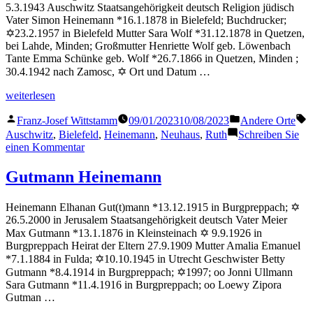
5.3.1943 Auschwitz Staatsangehörigkeit deutsch Religion jüdisch
Vater Simon Heinemann *16.1.1878 in Bielefeld; Buchdrucker;
✡23.2.1957 in Bielefeld Mutter Sara Wolf *31.12.1878 in Quetzen,
bei Lahde, Minden; Großmutter Henriette Wolf geb. Löwenbach
Tante Emma Schünke geb. Wolf *26.7.1866 in Quetzen, Minden ;
30.4.1942 nach Zamosc, ✡ Ort und Datum …
„Neuhaus
weiterlesen
Ruth“
Veröffentlicht
Veröffentlicht
S
Franz-Josef Wittstamm
09/01/2023
10/08/2023
Andere Orte
von
in
Auschwitz
,
Bielefeld
,
Heinemann
,
Neuhaus
,
Ruth
Schreiben Sie
zu
einen Kommentar
Neuhaus
Ruth
Gutmann Heinemann
Heinemann Elhanan Gut(t)mann *13.12.1915 in Burgpreppach; ✡
26.5.2000 in Jerusalem Staatsangehörigkeit deutsch Vater Meier
Max Gutmann *13.1.1876 in Kleinsteinach ✡ 9.9.1926 in
Burgpreppach Heirat der Eltern 27.9.1909 Mutter Amalia Emanuel
*7.1.1884 in Fulda; ✡10.10.1945 in Utrecht Geschwister Betty
Gutmann *8.4.1914 in Burgpreppach; ✡1997; oo Jonni Ullmann
Sara Gutmann *11.4.1916 in Burgpreppach; oo Loewy Zipora
Gutman …