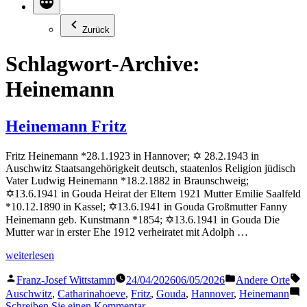
Zurück
Schlagwort-Archive:
Heinemann
Heinemann Fritz
Fritz Heinemann *28.1.1923 in Hannover; ✡ 28.2.1943 in
Auschwitz Staatsangehörigkeit deutsch, staatenlos Religion jüdisch
Vater Ludwig Heinemann *18.2.1882 in Braunschweig;
✡13.6.1941 in Gouda Heirat der Eltern 1921 Mutter Emilie Saalfeld
*10.12.1890 in Kassel; ✡13.6.1941 in Gouda Großmutter Fanny
Heinemann geb. Kunstmann *1854; ✡13.6.1941 in Gouda Die
Mutter war in erster Ehe 1912 verheiratet mit Adolph …
„Heinemann
weiterlesen
Fritz“
Veröffentlicht
Veröffentlicht
S
Franz-Josef Wittstamm
24/04/2026
06/05/2026
Andere Orte
von
in
Auschwitz
,
Catharinahoeve
,
Fritz
,
Gouda
,
Hannover
,
Heinemann
zu
Schreiben Sie einen Kommentar