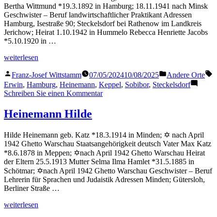
Bertha Wittmund *19.3.1892 in Hamburg; 18.11.1941 nach Minsk
Geschwister – Beruf landwirtschaftlicher Praktikant Adressen
Hamburg, Isestraße 90; Steckelsdorf bei Rathenow im Landkreis
Jerichow; Heirat 1.10.1942 in Hummelo Rebecca Henriette Jacobs
*5.10.1920 in …
„Heinemann
weiterlesen
Erwin“
Veröffentlicht
Veröffentlicht
S
Franz-Josef Wittstamm
07/05/2024
10/08/2025
Andere Orte
von
in
Erwin
,
Hamburg
,
Heinemann
,
Keppel
,
Sobibor
,
Steckelsdorf
zu
Schreiben Sie einen Kommentar
Heinemann
Erwin
Heinemann Hilde
Hilde Heinemann geb. Katz *18.3.1914 in Minden; ✡ nach April
1942 Ghetto Warschau Staatsangehörigkeit deutsch Vater Max Katz
*8.6.1878 in Meppen; ✡nach April 1942 Ghetto Warschau Heirat
der Eltern 25.5.1913 Mutter Selma Ilma Hamlet *31.5.1885 in
Schötmar; ✡nach April 1942 Ghetto Warschau Geschwister – Beruf
Lehrerin für Sprachen und Judaistik Adressen Minden; Gütersloh,
Berliner Straße …
„Heinemann
weiterlesen
Hilde“