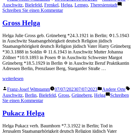
von
in
Auschwitz
,
Bielefeld
,
Frenkel
,
Helga
,
Lemgo
,
Theresienstadt
zu
Schreiben Sie einen Kommentar
Frenkel
Helga
Gross Helga
Helga Julie Gross geb. Grüneberg *24.3.1921 in Berlin; ✡1.5.1943
in Auschwitz Staatsangehörigkeit deutsch Religion jüdisch
Staatsangehörigkeit deutsch Religion jüdisch Vater Harry Grüneberg
*30.3.1888 in Soldin ✡ 11.6.1943 in Auschwitz Mutter Johanna
Zöllner *10.9.1893 in Posen ✡ in Auschwitz Schwester Margot
Grüneberg *18.5.1929 in Berlin ✡ in Auschwitz Beruf Praktikantin
Adressen Berlin, Prenzlauer Berg, Stargarder Straße …
„Gross
weiterlesen
Helga“
Veröffentlicht
Veröffentlicht
S
Franz-Josef Wittstamm
07/07/2023
07/07/2023
Andere Orte
von
in
Auschwitz
,
Berlin
,
Bielefeld
,
Gross
,
Grüneberg
,
Helga
Schreiben
zu
Sie einen Kommentar
Gross
Helga
Pukacz Helga
Helga Pukacz verh. Baumhorn *7.3.1922 in Berlin; Tod in
Jerusalem Staatsangehörigkeit deutsch Religion jüdisch Vater