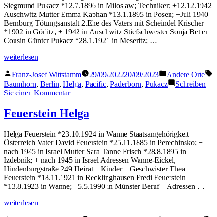
Siegmund Pukacz *12.7.1896 in Miloslaw; Techniker; +12.12.1942
Auschwitz Mutter Emma Kaphan *13.1.1895 in Posen; +Juli 1940
Bernburg Tötungsanstalt 2.Ehe des Vaters mit Scheindel Krischer
*1902 in Görlitz; + 1942 in Auschwitz Stiefschwester Sonja Better
Cousin Günter Pukacz *28.1.1921 in Meseritz; …
„Pukacz
weiterlesen
Helga“
Veröffentlicht
Veröffentlicht
S
Franz-Josef Wittstamm
29/09/2022
20/09/2023
Andere Orte
von
in
Baumhorn
,
Berlin
,
Helga
,
Pacific
,
Paderborn
,
Pukacz
Schreiben
zu
Sie einen Kommentar
Pukacz
Helga
Feuerstein Helga
Helga Feuerstein *23.10.1924 in Wanne Staatsangehörigkeit
Österreich Vater David Feuerstein *25.11.1885 in Perechinsko; +
nach 1945 in Israel Mutter Sara Tanne Frisch *28.8.1895 in
Izdebnik; + nach 1945 in Israel Adressen Wanne-Eickel,
Hindenburgstraße 249 Heirat – Kinder – Geschwister Thea
Feuerstein *18.11.1921 in Recklinghausen Fredi Feuerstein
*13.8.1923 in Wanne; +5.5.1990 in Münster Beruf – Adressen …
„Feuerstein
weiterlesen
Helga“