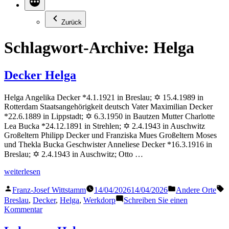
Zurück
Schlagwort-Archive:
Helga
Decker Helga
Helga Angelika Decker *4.1.1921 in Breslau; ✡ 15.4.1989 in
Rotterdam Staatsangehörigkeit deutsch Vater Maximilian Decker
*22.6.1889 in Lippstadt; ✡ 6.3.1950 in Bautzen Mutter Charlotte
Lea Bucka *24.12.1891 in Strehlen; ✡ 2.4.1943 in Auschwitz
Großeltern Philipp Decker und Franziska Mues Großeltern Moses
und Thekla Bucka Geschwister Anneliese Decker *16.3.1916 in
Breslau; ✡ 2.4.1943 in Auschwitz; Otto …
„Decker
weiterlesen
Helga“
Veröffentlicht
Veröffentlicht
S
Franz-Josef Wittstamm
14/04/2026
14/04/2026
Andere Orte
von
in
Breslau
,
Decker
,
Helga
,
Werkdorp
Schreiben Sie einen
zu
Kommentar
Decker
Helga