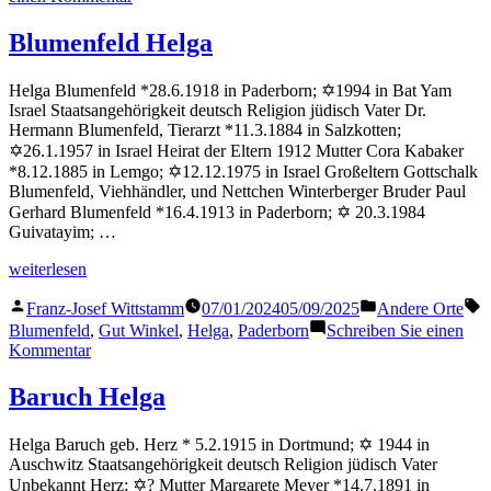
Meier
Helga
Blumenfeld Helga
Helga Blumenfeld *28.6.1918 in Paderborn; ✡1994 in Bat Yam
Israel Staatsangehörigkeit deutsch Religion jüdisch Vater Dr.
Hermann Blumenfeld, Tierarzt *11.3.1884 in Salzkotten;
✡26.1.1957 in Israel Heirat der Eltern 1912 Mutter Cora Kabaker
*8.12.1885 in Lemgo; ✡12.12.1975 in Israel Großeltern Gottschalk
Blumenfeld, Viehhändler, und Nettchen Winterberger Bruder Paul
Gerhard Blumenfeld *16.4.1913 in Paderborn; ✡ 20.3.1984
Guivatayim; …
„Blumenfeld
weiterlesen
Helga“
Veröffentlicht
Veröffentlicht
S
Franz-Josef Wittstamm
07/01/2024
05/09/2025
Andere Orte
von
in
Blumenfeld
,
Gut Winkel
,
Helga
,
Paderborn
Schreiben Sie einen
zu
Kommentar
Blumenfeld
Helga
Baruch Helga
Helga Baruch geb. Herz * 5.2.1915 in Dortmund; ✡ 1944 in
Auschwitz Staatsangehörigkeit deutsch Religion jüdisch Vater
Unbekannt Herz; ✡? Mutter Margarete Meyer *14.7.1891 in