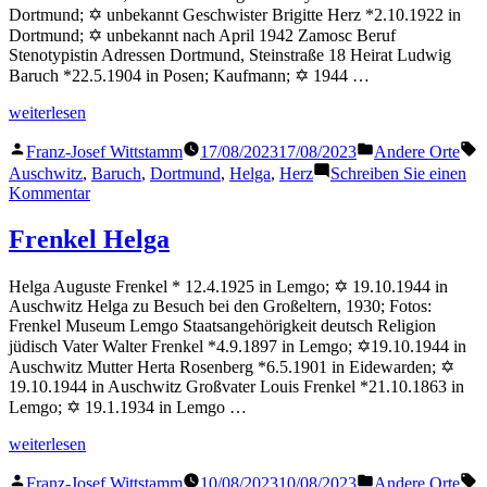
Dortmund; ✡ unbekannt Geschwister Brigitte Herz *2.10.1922 in
Dortmund; ✡ unbekannt nach April 1942 Zamosc Beruf
Stenotypistin Adressen Dortmund, Steinstraße 18 Heirat Ludwig
Baruch *22.5.1904 in Posen; Kaufmann; ✡ 1944 …
„Baruch
weiterlesen
Helga“
Veröffentlicht
Veröffentlicht
S
Franz-Josef Wittstamm
17/08/2023
17/08/2023
Andere Orte
von
in
Auschwitz
,
Baruch
,
Dortmund
,
Helga
,
Herz
Schreiben Sie einen
zu
Kommentar
Baruch
Helga
Frenkel Helga
Helga Auguste Frenkel * 12.4.1925 in Lemgo; ✡ 19.10.1944 in
Auschwitz Helga zu Besuch bei den Großeltern, 1930; Fotos:
Frenkel Museum Lemgo Staatsangehörigkeit deutsch Religion
jüdisch Vater Walter Frenkel *4.9.1897 in Lemgo; ✡19.10.1944 in
Auschwitz Mutter Herta Rosenberg *6.5.1901 in Eidewarden; ✡
19.10.1944 in Auschwitz Großvater Louis Frenkel *21.10.1863 in
Lemgo; ✡ 19.1.1934 in Lemgo …
„Frenkel
weiterlesen
Helga“
Veröffentlicht
Veröffentlicht
S
Franz-Josef Wittstamm
10/08/2023
10/08/2023
Andere Orte