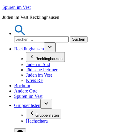
Zum
Spuren im Vest
Inhalt
Juden im Vest Recklinghausen
springen
Suchen
nach:
Recklinghausen
Recklinghausen
Juden in Süd
Jüdische Petriner
Juden im Vest
Kreis RE
Bochum
Andere Orte
Spuren im Vest
Gruppenlisten
Gruppenlisten
Hachschara