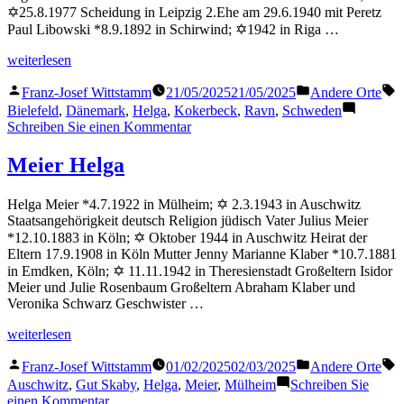
✡25.8.1977 Scheidung in Leipzig 2.Ehe am 29.6.1940 mit Peretz
Paul Libowski *8.9.1892 in Schirwind; ✡1942 in Riga …
„Kokerbeck
weiterlesen
Helga“
Veröffentlicht
Veröffentlicht
S
Franz-Josef Wittstamm
21/05/2025
21/05/2025
Andere Orte
von
in
Bielefeld
,
Dänemark
,
Helga
,
Kokerbeck
,
Ravn
,
Schweden
zu
Schreiben Sie einen Kommentar
Kokerbeck
Helga
Meier Helga
Helga Meier *4.7.1922 in Mülheim; ✡ 2.3.1943 in Auschwitz
Staatsangehörigkeit deutsch Religion jüdisch Vater Julius Meier
*12.10.1883 in Köln; ✡ Oktober 1944 in Auschwitz Heirat der
Eltern 17.9.1908 in Köln Mutter Jenny Marianne Klaber *10.7.1881
in Emdken, Köln; ✡ 11.11.1942 in Theresienstadt Großeltern Isidor
Meier und Julie Rosenbaum Großeltern Abraham Klaber und
Veronika Schwarz Geschwister …
„Meier
weiterlesen
Helga“
Veröffentlicht
Veröffentlicht
S
Franz-Josef Wittstamm
01/02/2025
02/03/2025
Andere Orte
von
in
Auschwitz
,
Gut Skaby
,
Helga
,
Meier
,
Mülheim
Schreiben Sie
zu
einen Kommentar