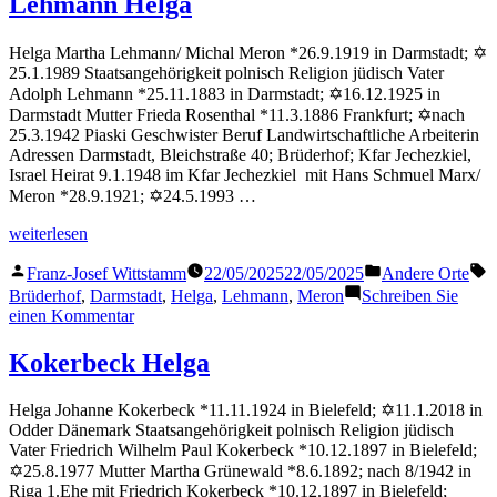
Lehmann Helga
Helga Martha Lehmann/ Michal Meron *26.9.1919 in Darmstadt; ✡
25.1.1989 Staatsangehörigkeit polnisch Religion jüdisch Vater
Adolph Lehmann *25.11.1883 in Darmstadt; ✡16.12.1925 in
Darmstadt Mutter Frieda Rosenthal *11.3.1886 Frankfurt; ✡nach
25.3.1942 Piaski Geschwister Beruf Landwirtschaftliche Arbeiterin
Adressen Darmstadt, Bleichstraße 40; Brüderhof; Kfar Jechezkiel,
Israel Heirat 9.1.1948 im Kfar Jechezkiel mit Hans Schmuel Marx/
Meron *28.9.1921; ✡24.5.1993 …
„Lehmann
weiterlesen
Helga“
Veröffentlicht
Veröffentlicht
S
Franz-Josef Wittstamm
22/05/2025
22/05/2025
Andere Orte
von
in
Brüderhof
,
Darmstadt
,
Helga
,
Lehmann
,
Meron
Schreiben Sie
zu
einen Kommentar
Lehmann
Helga
Kokerbeck Helga
Helga Johanne Kokerbeck *11.11.1924 in Bielefeld; ✡11.1.2018 in
Odder Dänemark Staatsangehörigkeit polnisch Religion jüdisch
Vater Friedrich Wilhelm Paul Kokerbeck *10.12.1897 in Bielefeld;
✡25.8.1977 Mutter Martha Grünewald *8.6.1892; nach 8/1942 in
Riga 1.Ehe mit Friedrich Kokerbeck *10.12.1897 in Bielefeld;