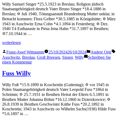
Willy Samuel Singer *25.5.1923 in Breslau; Religion jüdisch
Staatsangehörigkeit deutsch Vater Bruno Singer *18.4.1886 in
Breslau; ✡ Juli 1940, Tötungsanstalt Brandenburg Mutter unklar, in
Betracht kommen: Flora Gelber *30.5.1885 in Königshütte; ✡ März
1943 in Auschwitz Erna Cohn *4.1.1894 in Festenberg; ✡ Dez.
1940 T4 Euthanasie in Pirna Irma Hahn *31.7.1897 in Beuthen;
✡7.10.1944 in …
„Singer
weiterlesen
Willy“
Veröffentlicht
Veröffentlicht
S
Franz-Josef Wittstamm
25/10/2024
26/10/2024
Andere Orte
von
in
Auschwitz
,
Breslau
,
Groß Breesen
,
Singer
,
Willy
Schreiben Sie
zu
einen Kommentar
Singer
Willy
Fuss Willy
Willy Fuß *15.9.1899 in Koschentin (Guttentag); ✡ vor 1945 in
Polen Staatsangehörigkeit deutsch Vater Leopold Fuss *1864 in
Schrimm; ✡ 25.7.1931 in Beuthen Heirat der Eltern 6.5.1891 in
Beuthen Mutter Johanna Böhm *16.12.1860 in Dzierzkowice; ✡
26.8.1939 in Beuthen Geschwister Käthe Fuss *20.2.1892 in
Koschentin; 1943 in Auschwitz oo Wilhelm Sachs(1938) Hilde Fuss
*5.6.1897 in …