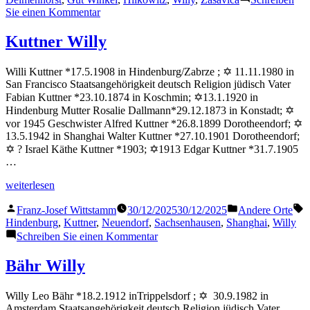
zu
Sie einen Kommentar
Hilkowitz
Willy
Kuttner Willy
Willi Kuttner *17.5.1908 in Hindenburg/Zabrze ; ✡ 11.11.1980 in
San Francisco Staatsangehörigkeit deutsch Religion jüdisch Vater
Fabian Kuttner *23.10.1874 in Koschmin; ✡13.1.1920 in
Hindenburg Mutter Rosalie Dallmann*29.12.1873 in Konstadt; ✡
vor 1945 Geschwister Alfred Kuttner *26.8.1899 Dorotheendorf; ✡
13.5.1942 in Shanghai Walter Kuttner *27.10.1901 Dorotheendorf;
✡ ? Israel Käthe Kuttner *1903; ✡1913 Edgar Kuttner *31.7.1905
…
„Kuttner
weiterlesen
Willy“
Veröffentlicht
Veröffentlicht
S
Franz-Josef Wittstamm
30/12/2025
30/12/2025
Andere Orte
von
in
Hindenburg
,
Kuttner
,
Neuendorf
,
Sachsenhausen
,
Shanghai
,
Willy
zu
Schreiben Sie einen Kommentar
Kuttner
Willy
Bähr Willy
Willy Leo Bähr *18.2.1912 inTrippelsdorf ; ✡ 30.9.1982 in
Amsterdam Staatsangehörigkeit deutsch Religion jüdisch Vater