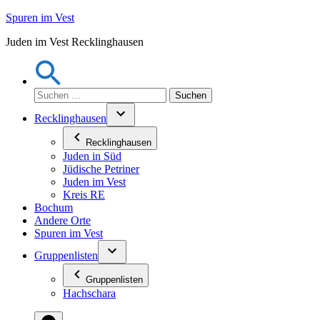
Zum
Spuren im Vest
Inhalt
Juden im Vest Recklinghausen
springen
Suchen
nach:
Recklinghausen
Recklinghausen
Juden in Süd
Jüdische Petriner
Juden im Vest
Kreis RE
Bochum
Andere Orte
Spuren im Vest
Gruppenlisten
Gruppenlisten
Hachschara