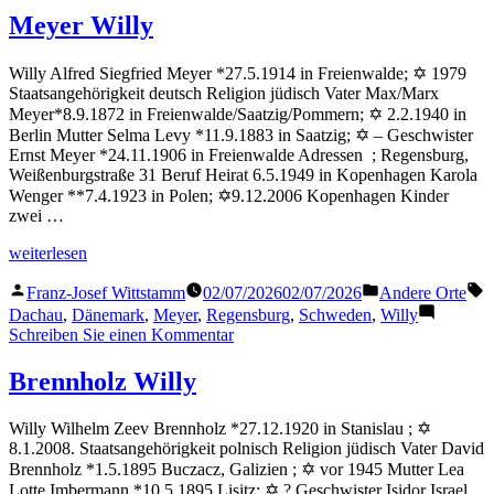
Willy
Meyer Willy
Willy Alfred Siegfried Meyer *27.5.1914 in Freienwalde; ✡ 1979
Staatsangehörigkeit deutsch Religion jüdisch Vater Max/Marx
Meyer*8.9.1872 in Freienwalde/Saatzig/Pommern; ✡ 2.2.1940 in
Berlin Mutter Selma Levy *11.9.1883 in Saatzig; ✡ – Geschwister
Ernst Meyer *24.11.1906 in Freienwalde Adressen ; Regensburg,
Weißenburgstraße 31 Beruf Heirat 6.5.1949 in Kopenhagen Karola
Wenger **7.4.1923 in Polen; ✡9.12.2006 Kopenhagen Kinder
zwei …
„Meyer
weiterlesen
Willy“
Veröffentlicht
Veröffentlicht
S
Franz-Josef Wittstamm
02/07/2026
02/07/2026
Andere Orte
von
in
Dachau
,
Dänemark
,
Meyer
,
Regensburg
,
Schweden
,
Willy
zu
Schreiben Sie einen Kommentar
Meyer
Willy
Brennholz Willy
Willy Wilhelm Zeev Brennholz *27.12.1920 in Stanislau ; ✡
8.1.2008. Staatsangehörigkeit polnisch Religion jüdisch Vater David
Brennholz *1.5.1895 Buczacz, Galizien ; ✡ vor 1945 Mutter Lea
Lotte Imbermann *10.5.1895 Lisitz; ✡ ? Geschwister Isidor Israel