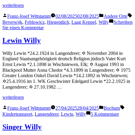
„Hiegentlich
weiterlesen
Willy“
Veröffentlicht
Veröffentlicht
S
Franz-Josef Wittstamm
02/08/2025
02/08/2025
Andere Orte
von
in
Beverwijk
,
Feblowicz
,
Hiegentlich
,
Laag Keppel
,
Willy
Schreiben
zu
Sie einen Kommentar
Hiegentlich
Willy
Lewin Willy
Willy Lewin *24.2.1924 in Langendreer; ✡ November 2004 in
England Staatsangehörigkeit deutsch Religion jüdisch Vater Kurt
Ernst Lewin *2.1.1898 in Wischniewen, Elk; ✡ August 1993 in
Blackpool Mutter Anna Chedor *4.3.1899 in Langendreer; ✡ 1975
Greater London Onkel David Lewin *14.2.1892 in Wischniewen;
✡25.4.1916 im 1. WK Geschwister Edelgard Lewin *22.2.1925 in
Langendreer; ✡ 27.10.1982 …
„Lewin
weiterlesen
Willy“
Veröffentlicht
Veröffentlicht
Schla
Franz-Josef Wittstamm
27/04/2025
28/04/2025
Bochum
von
in
zu
Kindertransport
,
Langendreer
,
Lewin
,
Willy
5 Kommentare
Lewin
Willy
Singer Willy