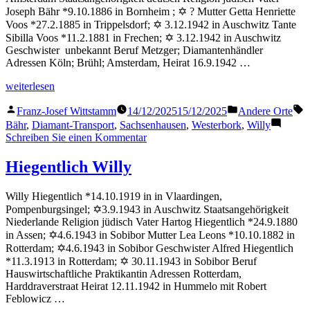
Joseph Bähr *9.10.1886 in Bornheim ; ✡ ? Mutter Getta Henriette
Voos *27.2.1885 in Trippelsdorf; ✡ 3.12.1942 in Auschwitz Tante
Sibilla Voos *11.2.1881 in Frechen; ✡ 3.12.1942 in Auschwitz
Geschwister unbekannt Beruf Metzger; Diamantenhändler
Adressen Köln; Brühl; Amsterdam, Heirat 16.9.1942 …
„Bähr
weiterlesen
Willy“
Veröffentlicht
Veröffentlicht
S
Franz-Josef Wittstamm
14/12/2025
15/12/2025
Andere Orte
von
in
Bähr
,
Diamant-Transport
,
Sachsenhausen
,
Westerbork
,
Willy
zu
Schreiben Sie einen Kommentar
Bähr
Willy
Hiegentlich Willy
Willy Hiegentlich *14.10.1919 in in Vlaardingen,
Pompenburgsingel; ✡3.9.1943 in Auschwitz Staatsangehörigkeit
Niederlande Religion jüdisch Vater Hartog Hiegentlich *24.9.1880
in Assen; ✡4.6.1943 in Sobibor Mutter Lea Leons *10.10.1882 in
Rotterdam; ✡4.6.1943 in Sobibor Geschwister Alfred Hiegentlich
*11.3.1913 in Rotterdam; ✡ 30.11.1943 in Sobibor Beruf
Hauswirtschaftliche Praktikantin Adressen Rotterdam,
Harddraverstraat Heirat 12.11.1942 in Hummelo mit Robert
Feblowicz …