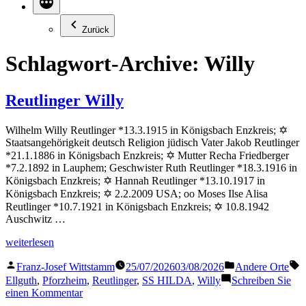
Zurück
Schlagwort-Archive:
Willy
Reutlinger Willy
Wilhelm Willy Reutlinger *13.3.1915 in Königsbach Enzkreis; ✡
Staatsangehörigkeit deutsch Religion jüdisch Vater Jakob Reutlinger
*21.1.1886 in Königsbach Enzkreis; ✡ Mutter Recha Friedberger
*7.2.1892 in Lauphem; Geschwister Ruth Reutlinger *18.3.1916 in
Königsbach Enzkreis; ✡ Hannah Reutlinger *13.10.1917 in
Königsbach Enzkreis; ✡ 2.2.2009 USA; oo Moses Ilse Alisa
Reutlinger *10.7.1921 in Königsbach Enzkreis; ✡ 10.8.1942
Auschwitz …
„Reutlinger
weiterlesen
Willy“
Veröffentlicht
Veröffentlicht
S
Franz-Josef Wittstamm
25/07/2026
03/08/2026
Andere Orte
von
in
Ellguth
,
Pforzheim
,
Reutlinger
,
SS HILDA
,
Willy
Schreiben Sie
zu
einen Kommentar
Reutlinger