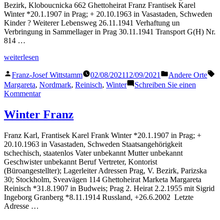
Bezirk, Kloboucnicka 662 Ghettoheirat Franz Frantisek Karel
Winter *20.1.1907 in Prag; + 20.10.1963 in Vasastaden, Schweden
Kinder ? Weiterer Lebensweg 26.11.1941 Verhaftung un
Verbringung in Sammellager in Prag 30.11.1941 Transport G(H) Nr.
814 …
„Winter
weiterlesen
Margareta“
Veröffentlicht
Veröffentlicht
S
Franz-Josef Wittstamm
02/08/2021
12/09/2021
Andere Orte
von
in
Margareta
,
Nordmark
,
Reinisch
,
Winter
Schreiben Sie einen
zu
Kommentar
Winter
Margareta
Winter Franz
Franz Karl, Frantisek Karel Frank Winter *20.1.1907 in Prag; +
20.10.1963 in Vasastaden, Schweden Staatsangehörigkeit
tschechisch, staatenlos Vater unbekannt Mutter unbekannt
Geschwister unbekannt Beruf Vertreter, Kontorist
(Büroangestellter); Lagerleiter Adressen Prag, V. Bezirk, Parizska
30; Stockholm, Sveavägen 114 Ghettoheirat Marketa Margareta
Reinisch *31.8.1907 in Budweis; Prag 2. Heirat 2.2.1955 mit Sigrid
Ingeborg Granberg *8.11.1914 Russland, +26.6.2002 Letzte
Adresse …