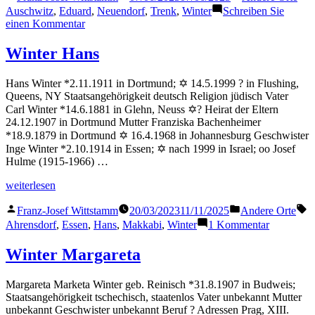
von
in
Auschwitz
,
Eduard
,
Neuendorf
,
Trenk
,
Winter
Schreiben Sie
zu
einen Kommentar
Trenk
Eduard
Winter Hans
Hans Winter *2.11.1911 in Dortmund; ✡ 14.5.1999 ? in Flushing,
Queens, NY Staatsangehörigkeit deutsch Religion jüdisch Vater
Carl Winter *14.6.1881 in Glehn, Neuss ✡? Heirat der Eltern
24.12.1907 in Dortmund Mutter Franziska Bachenheimer
*18.9.1879 in Dortmund ✡ 16.4.1968 in Johannesburg Geschwister
Inge Winter *2.10.1914 in Essen; ✡ nach 1999 in Israel; oo Josef
Hulme (1915-1966) …
„Winter
weiterlesen
Hans“
Veröffentlicht
Veröffentlicht
S
Franz-Josef Wittstamm
20/03/2023
11/11/2025
Andere Orte
von
in
zu
Ahrensdorf
,
Essen
,
Hans
,
Makkabi
,
Winter
1 Kommentar
Winter
Hans
Winter Margareta
Margareta Marketa Winter geb. Reinisch *31.8.1907 in Budweis;
Staatsangehörigkeit tschechisch, staatenlos Vater unbekannt Mutter
unbekannt Geschwister unbekannt Beruf ? Adressen Prag, XIII.