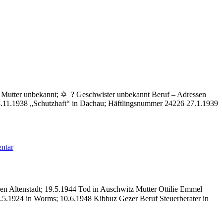
 ? Mutter unbekannt; ✡ ? Geschwister unbekannt Beruf – Adressen
4.11.1938 „Schutzhaft“ in Dachau; Häftlingsnummer 24226 27.1.1939
zu
ntar
Meyer
Paul
hen Altenstadt; 19.5.1944 Tod in Auschwitz Mutter Ottilie Emmel
.5.1924 in Worms; 10.6.1948 Kibbuz Gezer Beruf Steuerberater in