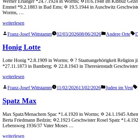
Werner Erlanger *24.7.1924 in Worms; ✡10.6.1948 im Kibbuz Gezer Sta
Emmel *9.2.1883 in Bad Ems; ✡ 19.5.1944 in Auschwitz Geschwister 
Worms, …
„Erlanger
weiterlesen
Werner“
Veröffentlicht
Veröffentlicht
S
Franz-Josef Wittstamm
02/03/2026
08/06/2026
Andere Orte
D
von
in
Honig Lotte
Lotte Honig *2.8.1909 in Worms; ✡ ? Staatsangehörigkeit Religion j
*27.11.1873 in Bamberg; ✡ 22.8.1943 in Theresienstadt Geschwiste
„Honig
weiterlesen
Lotte“
Veröffentlicht
Veröffentlicht
Franz-Josef Wittstamm
11/02/2026
13/02/2026
Juden im Vest
von
in
Spatz Max
Max Spatz/Menachem Spac *1.4.1920 in Worms; ✡ 24.1.1945 Athen Sta
Berta Friedmann Bedzin; ✡2.1923 Geschwister Rosel Spatz *1.4.1920 
Lebensweg 1936/37 Vater Moses …
„Spatz
weiterlesen