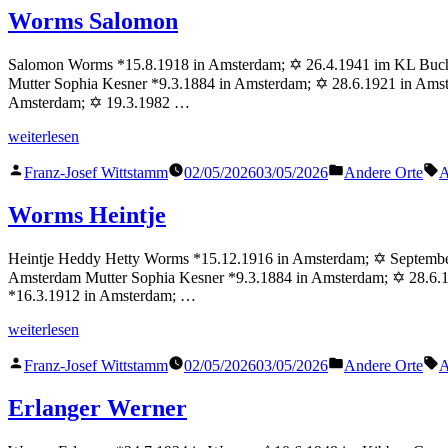
Worms Salomon
Salomon Worms *15.8.1918 in Amsterdam; ✡ 26.4.1941 im KL Buche
Mutter Sophia Kesner *9.3.1884 in Amsterdam; ✡ 28.6.1921 in Ams
Amsterdam; ✡ 19.3.1982 …
„Worms
weiterlesen
Salomon“
Veröffentlicht
Veröffentlicht
S
Franz-Josef Wittstamm
02/05/2026
03/05/2026
Andere Orte
A
von
in
Worms Heintje
Heintje Heddy Hetty Worms *15.12.1916 in Amsterdam; ✡ September
Amsterdam Mutter Sophia Kesner *9.3.1884 in Amsterdam; ✡ 28.6.
*16.3.1912 in Amsterdam; …
„Worms
weiterlesen
Heintje“
Veröffentlicht
Veröffentlicht
S
Franz-Josef Wittstamm
02/05/2026
03/05/2026
Andere Orte
A
von
in
Erlanger Werner