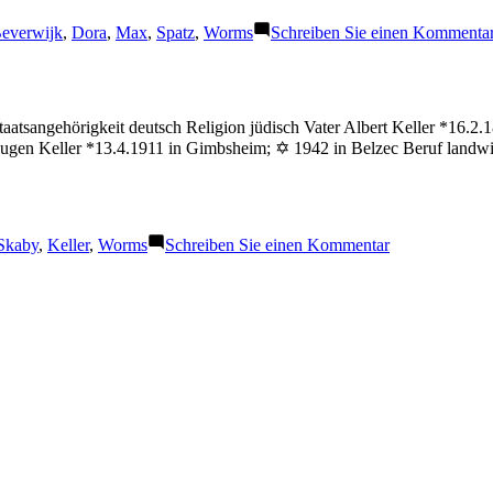
chlagwörter:
everwijk
,
Dora
,
Max
,
Spatz
,
Worms
Schreiben Sie einen Kommenta
atsangehörigkeit deutsch Religion jüdisch Vater Albert Keller *16.2
Eugen Keller *13.4.1911 in Gimbsheim; ✡ 1942 in Belzec Beruf landwi
:
zu
Skaby
,
Keller
,
Worms
Schreiben Sie einen Kommentar
Keller
Arthur