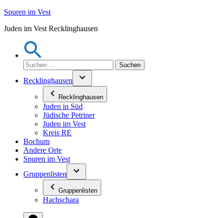
Zum
Spuren im Vest
Inhalt
Juden im Vest Recklinghausen
springen
Suchen
nach:
Recklinghausen
Recklinghausen
Juden in Süd
Jüdische Petriner
Juden im Vest
Kreis RE
Bochum
Andere Orte
Spuren im Vest
Gruppenlisten
Gruppenlisten
Hachschara