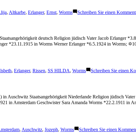
chlagwörter:
lija
,
Altkarbe
,
Erlanger
,
Ernst
,
Worms
Schreiben Sie einen Komment
aatsangehörigkeit deutsch Religion jüdisch Vater Jacob Erlanger *3.8
nger *23.11.1915 in Worms Werner Erlanger *6.5.1924 in Worms; ✡10
chlagwörter:
lsbeth
,
Erlanger
,
Rissen
,
SS HILDA
,
Worms
Schreiben Sie einen K
) in Auschwitz Staatsangehörigkeit Niederlande Religion jüdisch Va
1921 in Amsterdam Geschwister Sara Amanda Worms *22.2.1911 in Am
chlagwörter:
msterdam
,
Auschwitz
,
Jozeph
,
Worms
Schreiben Sie einen Kommen