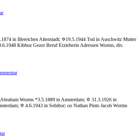
zu
ar
Erlanger
Ernst
.1874 in Illereichen Altenstadt; ✡19.5.1944 Tod in Auschwitz Mutter
.6.1948 Kibbuz Gezer Beruf Erzieherin Adressen Worms, div.
zu
ommentar
Erlanger
Elsbeth
ter Abraham Worms *3.5.1889 in Amsterdam; ✡ 31.3.1926 in
sterdam; ✡ 4.6.1943 in Sobibor; oo Nathan Pinto Jacob Worms
zu
tar
Worms