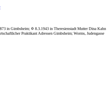
zu
r
Spatz
Max
.1873 in Gimbsheim; ✡ 8.3.1943 in Theresienstadt Mutter Dina Kahn
rtschaftlicher Praktikant Adressen Gimbsheim; Worms, Judengasse