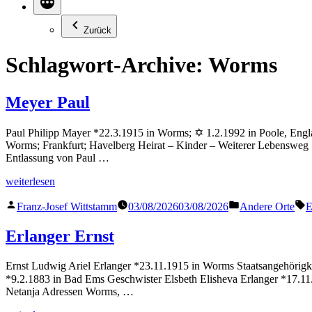
Zurück
Schlagwort-Archive:
Worms
Meyer Paul
Paul Philipp Mayer *22.3.1915 in Worms; ✡ 1.2.1992 in Poole, Engl
Worms; Frankfurt; Havelberg Heirat – Kinder – Weiterer Lebensweg
Entlassung von Paul …
„Meyer
weiterlesen
Paul“
Veröffentlicht
Veröffentlicht
S
Franz-Josef Wittstamm
03/08/2026
03/08/2026
Andere Orte
E
von
in
Erlanger Ernst
Ernst Ludwig Ariel Erlanger *23.11.1915 in Worms Staatsangehörigkei
*9.2.1883 in Bad Ems Geschwister Elsbeth Elisheva Erlanger *17.11
Netanja Adressen Worms, …