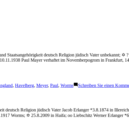
and Staatsangehörigkeit deutsch Religion jüdisch Vater unbekannt; ✡
 10.11.1938 Paul Mayer verhaftet im Novemberpogrom in Frankfurt, 1
chlagwörter:
ngland
,
Havelberg
,
Meyer
,
Paul
,
Worms
Schreiben Sie einen Komme
t deutsch Religion jüdisch Vater Jacob Erlanger *3.8.1874 in Illereic
.1917 Worms; ✡ 25.8.2009 in Haifa; oo Liebschitz Werner Erlanger *6