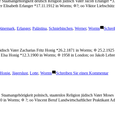
atsangehörigkeit deutsch Religion jüdisch Vater Jacob Erlanger *3.8.
Elisabeth Erlanger *17.11.1912 in Worms; ✡?; oo Viktor Liebschütz 
chlagwörter:
änemark
,
Erlanger
,
Palästina
,
Schniebinchen
,
Werner
,
Worms
Schrei
üdisch Vater Zacharias Fritz Honig *26.2.1871 in Worms; ✡ 25.2.1925 
r Elsa Honig *12.3.1900 in Worms; ✡ 1958 in London; oo Jakob Lebre
Schlagwörter:
zu
Honig
,
Jägerslust
,
Lotte
,
Worms
Schreiben Sie einen Kommentar
Hon
Lott
atsangehörigkeit polnisch, staatenlos Religion jüdisch Vater Moses 
in Worms; ✡ ?; oo Vincent Beruf Landwirtschaftlicher Praktikant Adr