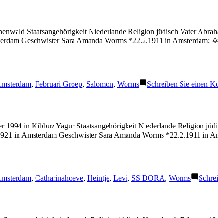
nwald Staatsangehörigkeit Niederlande Religion jüdisch Vater Abr
terdam Geschwister Sara Amanda Worms *22.2.1911 in Amsterdam; ✡ 4
chlagwörter:
msterdam
,
Februari Groep
,
Salomon
,
Worms
Schreiben Sie einen 
 1994 in Kibbuz Yagur Staatsangehörigkeit Niederlande Religion jüd
1921 in Amsterdam Geschwister Sara Amanda Worms *22.2.1911 in Am
chlagwörter:
msterdam
,
Catharinahoeve
,
Heintje
,
Levi
,
SS DORA
,
Worms
Schre