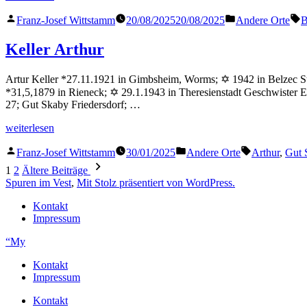
Max“
Veröffentlicht
Veröffentlicht
S
Franz-Josef Wittstamm
20/08/2025
20/08/2025
Andere Orte
B
von
in
Keller Arthur
Artur Keller *27.11.1921 in Gimbsheim, Worms; ✡ 1942 in Belzec Sta
*31,5,1879 in Rieneck; ✡ 29.1.1943 in Theresienstadt Geschwister 
27; Gut Skaby Friedersdorf; …
„Keller
weiterlesen
Arthur“
Veröffentlicht
Veröffentlicht
Schlagwörter
Franz-Josef Wittstamm
30/01/2025
Andere Orte
Arthur
,
Gut 
von
in
Seitennummerierung
1
2
Ältere Beiträge
der
Spuren im Vest
,
Mit Stolz präsentiert von WordPress.
Beiträge
Kontakt
Impressum
“My
Kontakt
Impressum
Kontakt