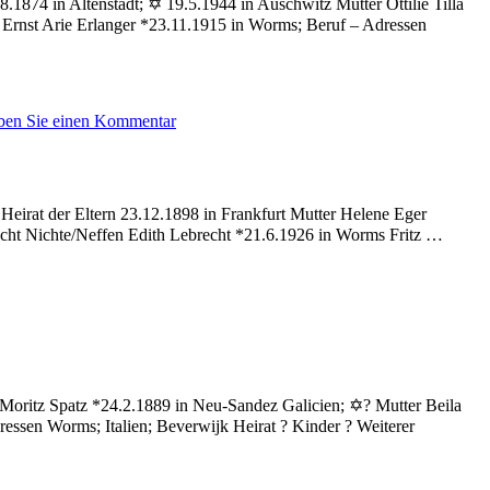
1874 in Altenstadt; ✡ 19.5.1944 in Auschwitz Mutter Ottilie Tilla
Ernst Arie Erlanger *23.11.1915 in Worms; Beruf – Adressen
zu
ben Sie einen Kommentar
Erlanger
Werner
Heirat der Eltern 23.12.1898 in Frankfurt Mutter Helene Eger
cht Nichte/Neffen Edith Lebrecht *21.6.1926 in Worms Fritz …
ig
e
Moritz Spatz *24.2.1889 in Neu-Sandez Galicien; ✡? Mutter Beila
essen Worms; Italien; Beverwijk Heirat ? Kinder ? Weiterer