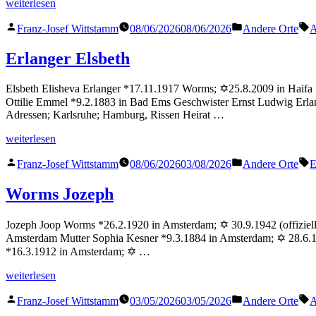
„Erlanger
weiterlesen
Ernst“
Veröffentlicht
Veröffentlicht
S
Franz-Josef Wittstamm
08/06/2026
08/06/2026
Andere Orte
A
von
in
Erlanger Elsbeth
Elsbeth Elisheva Erlanger *17.11.1917 Worms; ✡25.8.2009 in Haifa St
Ottilie Emmel *9.2.1883 in Bad Ems Geschwister Ernst Ludwig Erla
Adressen; Karlsruhe; Hamburg, Rissen Heirat …
„Erlanger
weiterlesen
Elsbeth“
Veröffentlicht
Veröffentlicht
S
Franz-Josef Wittstamm
08/06/2026
03/08/2026
Andere Orte
E
von
in
Worms Jozeph
Jozeph Joop Worms *26.2.1920 in Amsterdam; ✡ 30.9.1942 (offiziell
Amsterdam Mutter Sophia Kesner *9.3.1884 in Amsterdam; ✡ 28.6.
*16.3.1912 in Amsterdam; ✡ …
„Worms
weiterlesen
Jozeph“
Veröffentlicht
Veröffentlicht
S
Franz-Josef Wittstamm
03/05/2026
03/05/2026
Andere Orte
A
von
in