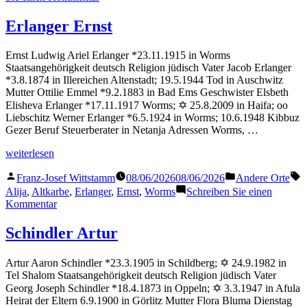
Engers
Horst
Erlanger Ernst
Ernst Ludwig Ariel Erlanger *23.11.1915 in Worms
Staatsangehörigkeit deutsch Religion jüdisch Vater Jacob Erlanger
*3.8.1874 in Illereichen Altenstadt; 19.5.1944 Tod in Auschwitz
Mutter Ottilie Emmel *9.2.1883 in Bad Ems Geschwister Elsbeth
Elisheva Erlanger *17.11.1917 Worms; ✡ 25.8.2009 in Haifa; oo
Liebschitz Werner Erlanger *6.5.1924 in Worms; 10.6.1948 Kibbuz
Gezer Beruf Steuerberater in Netanja Adressen Worms, …
„Erlanger
weiterlesen
Ernst“
Veröffentlicht
Veröffentlicht
S
Franz-Josef Wittstamm
08/06/2026
08/06/2026
Andere Orte
von
in
Alija
,
Altkarbe
,
Erlanger
,
Ernst
,
Worms
Schreiben Sie einen
zu
Kommentar
Erlanger
Ernst
Schindler Artur
Artur Aaron Schindler *23.3.1905 in Schildberg; ✡ 24.9.1982 in
Tel Shalom Staatsangehörigkeit deutsch Religion jüdisch Vater
Georg Joseph Schindler *18.4.1873 in Oppeln; ✡ 3.3.1947 in Afula
Heirat der Eltern 6.9.1900 in Görlitz Mutter Flora Bluma Dienstag