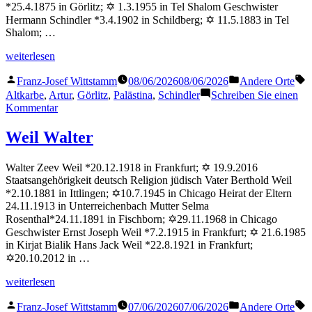
*25.4.1875 in Görlitz; ✡ 1.3.1955 in Tel Shalom Geschwister
Hermann Schindler *3.4.1902 in Schildberg; ✡ 11.5.1883 in Tel
Shalom; …
„Schindler
weiterlesen
Artur“
Veröffentlicht
Veröffentlicht
S
Franz-Josef Wittstamm
08/06/2026
08/06/2026
Andere Orte
von
in
Altkarbe
,
Artur
,
Görlitz
,
Palästina
,
Schindler
Schreiben Sie einen
zu
Kommentar
Schindler
Artur
Weil Walter
Walter Zeev Weil *20.12.1918 in Frankfurt; ✡ 19.9.2016
Staatsangehörigkeit deutsch Religion jüdisch Vater Berthold Weil
*2.10.1881 in Ittlingen; ✡10.7.1945 in Chicago Heirat der Eltern
24.11.1913 in Unterreichenbach Mutter Selma
Rosenthal*24.11.1891 in Fischborn; ✡29.11.1968 in Chicago
Geschwister Ernst Joseph Weil *7.2.1915 in Frankfurt; ✡ 21.6.1985
in Kirjat Bialik Hans Jack Weil *22.8.1921 in Frankfurt;
✡20.10.2012 in …
„Weil
weiterlesen
Walter“
Veröffentlicht
Veröffentlicht
S
Franz-Josef Wittstamm
07/06/2026
07/06/2026
Andere Orte