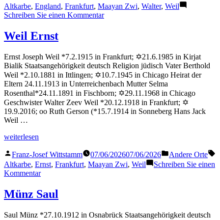
von
in
Altkarbe
,
England
,
Frankfurt
,
Maayan Zwi
,
Walter
,
Weil
zu
Schreiben Sie einen Kommentar
Weil
Walter
Weil Ernst
Ernst Joseph Weil *7.2.1915 in Frankfurt; ✡21.6.1985 in Kirjat
Bialik Staatsangehörigkeit deutsch Religion jüdisch Vater Berthold
Weil *2.10.1881 in Ittlingen; ✡10.7.1945 in Chicago Heirat der
Eltern 24.11.1913 in Unterreichenbach Mutter Selma
Rosenthal*24.11.1891 in Fischborn; ✡29.11.1968 in Chicago
Geschwister Walter Zeev Weil *20.12.1918 in Frankfurt; ✡
19.9.2016; oo Ruth Gerson (*15.7.1914 in Sonneberg Hans Jack
Weil …
„Weil
weiterlesen
Ernst“
Veröffentlicht
Veröffentlicht
S
Franz-Josef Wittstamm
07/06/2026
07/06/2026
Andere Orte
von
in
Altkarbe
,
Ernst
,
Frankfurt
,
Maayan Zwi
,
Weil
Schreiben Sie einen
zu
Kommentar
Weil
Ernst
Münz Saul
Saul Münz *27.10.1912 in Osnabrück Staatsangehörigkeit deutsch