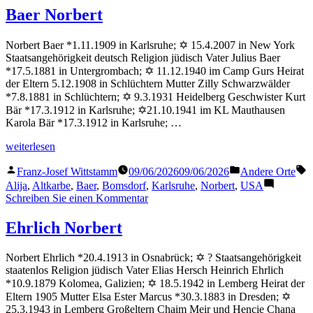
Schlomo
Baer Norbert
Norbert Baer *1.11.1909 in Karlsruhe; ✡ 15.4.2007 in New York
Staatsangehörigkeit deutsch Religion jüdisch Vater Julius Baer
*17.5.1881 in Untergrombach; ✡ 11.12.1940 im Camp Gurs Heirat
der Eltern 5.12.1908 in Schlüchtern Mutter Zilly Schwarzwälder
*7.8.1881 in Schlüchtern; ✡ 9.3.1931 Heidelberg Geschwister Kurt
Bär *17.3.1912 in Karlsruhe; ✡21.10.1941 im KL Mauthausen
Karola Bär *17.3.1912 in Karlsruhe; …
„Baer
weiterlesen
Norbert“
Veröffentlicht
Veröffentlicht
S
Franz-Josef Wittstamm
09/06/2026
09/06/2026
Andere Orte
von
in
Alija
,
Altkarbe
,
Baer
,
Bomsdorf
,
Karlsruhe
,
Norbert
,
USA
zu
Schreiben Sie einen Kommentar
Baer
Norbert
Ehrlich Norbert
Norbert Ehrlich *20.4.1913 in Osnabrück; ✡ ? Staatsangehörigkeit
staatenlos Religion jüdisch Vater Elias Hersch Heinrich Ehrlich
*10.9.1879 Kolomea, Galizien; ✡ 18.5.1942 in Lemberg Heirat der
Eltern 1905 Mutter Elsa Ester Marcus *30.3.1883 in Dresden; ✡
25.3.1943 in Lemberg Großeltern Chaim Meir und Hencie Chana