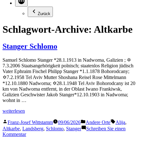
Zurück
Schlagwort-Archive:
Altkarbe
Stanger Schlomo
Samuel Schlomo Stanger *28.1.1913 in Nadworna, Galizien ; ✡
7.3.2006 Staatsangehörigkeit polnisch; staatenlos Religion jüdisch
Vater Ephraim Fischel Philipp Stanger *1.1.1878 Bohorodcany;
✡7.2.1958 Tel Aviv Mutter Shoshana Reisel Rose Mittelmann
*12.10.1880 Nadworna; ✡28.1.1948 Tel Aviv Bohorodcany ist 20
km von Nadworna entfernt, in der Oblast Iwano Frankiwsk,
Galizien Geschwister Jakob Stanger*12.10.1903 in Nadworna;
wohnt in …
„Stanger
weiterlesen
Schlomo“
Veröffentlicht
Veröffentlicht
Schlagwörter
Franz-Josef Wittstamm
09/06/2026
Andere Orte
Alija
,
von
in
Altkarbe
,
Landsberg
,
Schlomo
,
Stanger
Schreiben Sie einen
zu
Kommentar
Stanger