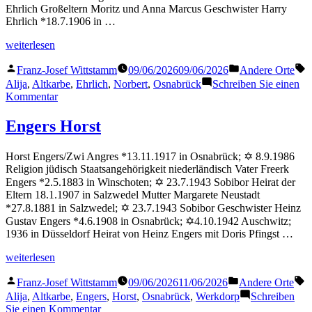
Ehrlich Großeltern Moritz und Anna Marcus Geschwister Harry
Ehrlich *18.7.1906 in …
„Ehrlich
weiterlesen
Norbert“
Veröffentlicht
Veröffentlicht
S
Franz-Josef Wittstamm
09/06/2026
09/06/2026
Andere Orte
von
in
Alija
,
Altkarbe
,
Ehrlich
,
Norbert
,
Osnabrück
Schreiben Sie einen
zu
Kommentar
Ehrlich
Norbert
Engers Horst
Horst Engers/Zwi Angres *13.11.1917 in Osnabrück; ✡ 8.9.1986
Religion jüdisch Staatsangehörigkeit niederländisch Vater Freerk
Engers *2.5.1883 in Winschoten; ✡ 23.7.1943 Sobibor Heirat der
Eltern 18.1.1907 in Salzwedel Mutter Margarete Neustadt
*27.8.1881 in Salzwedel; ✡ 23.7.1943 Sobibor Geschwister Heinz
Gustav Engers *4.6.1908 in Osnabrück; ✡4.10.1942 Auschwitz;
1936 in Düsseldorf Heirat von Heinz Engers mit Doris Pfingst …
„Engers
weiterlesen
Horst“
Veröffentlicht
Veröffentlicht
S
Franz-Josef Wittstamm
09/06/2026
11/06/2026
Andere Orte
von
in
Alija
,
Altkarbe
,
Engers
,
Horst
,
Osnabrück
,
Werkdorp
Schreiben
zu
Sie einen Kommentar