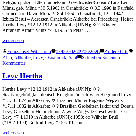
Religion jüdisch Eltern unbekannt Geschwister/Cousin? Lina Leni
Münz, geb. Münz *30.5.1902 in Osnabrück; ✡ 3.3.1998 in Fairfield
Connecticut David Münz *18.4.1904 in Osnabrück; 12.1.1942
Izbica Beruf – Adressen Osnabrück; Altkarbe bei Friedeberg; Heirat
Hertha Levy *12.12.1912 in Altkarbe (JJNN); ✡ ?; Kinder
Abraham Arthur Münz *4.3.1935 in Petah …
„Münz
weiterlesen
Saul“
Veröffentlicht
Veröffentlicht
S
Franz-Josef Wittstamm
07/06/2026
09/06/2026
Andere Orte
von
in
Alija
,
Altkarbe
,
Levy
,
Osnabrück
,
Saul
Schreiben Sie einen
zu
Kommentar
Münz
Saul
Levy Hertha
Hertha Levy *12.12.1912 in Altkarbe (JJNN); ✡ ?;
Staatsangehörigkeit deutsch Religion jüdisch Vater Siegmund Levy
*13.11.1874 in Altkarbe; ✡ Brasilien Mutter Eugenia Wegwitz
*17.11.1882 in Altkarbe; ✡ ? Brasilien Großeltern Isidor und Dorata
Levy Großeltern Heinrich und Alwine Wegwitz Geschwister Else
Levy *7.4.1910 in Altkarbe (JJNN); 1953; oo Wilhelm Brüll
(*18.2.1910) Gertrud Levy *26.6.1911 in …
„Levy
weiterlesen