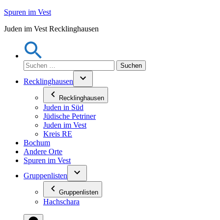
Zum
Spuren im Vest
Inhalt
Juden im Vest Recklinghausen
springen
Suchen
nach:
Recklinghausen
Recklinghausen
Juden in Süd
Jüdische Petriner
Juden im Vest
Kreis RE
Bochum
Andere Orte
Spuren im Vest
Gruppenlisten
Gruppenlisten
Hachschara