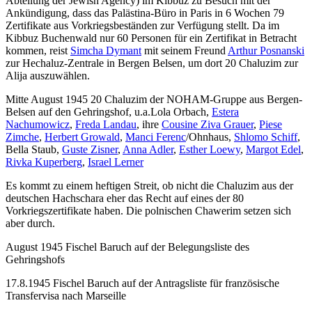
Abteilung der Jewish Agency) im Kibbuz zu Besuch mit der
Ankündigung, dass das Palästina-Büro in Paris in 6 Wochen 79
Zertifikate aus Vorkriegsbeständen zur Verfügung stellt. Da im
Kibbuz Buchenwald nur 60 Personen für ein Zertifikat in Betracht
kommen, reist
Simcha Dymant
mit seinem Freund
Arthur Posnanski
zur Hechaluz-Zentrale in Bergen Belsen, um dort 20 Chaluzim zur
Alija auszuwählen.
Mitte August 1945 20 Chaluzim der NOHAM-Gruppe aus Bergen-
Belsen auf den Gehringshof, u.a.Lola Orbach,
Estera
Nachumowicz
,
Freda Landau
, ihre
Cousine Ziva Grauer
,
Piese
Zimche
,
Herbert Growald
,
Manci Ferenc
/Ohnhaus,
Shlomo Schiff
,
Bella Staub,
Guste Zisner
,
Anna Adler
,
Esther Loewy
,
Margot Edel
,
Rivka Kuperberg
,
Israel Lerner
Es kommt zu einem heftigen Streit, ob nicht die Chaluzim aus der
deutschen Hachschara eher das Recht auf eines der 80
Vorkriegszertifikate haben. Die polnischen Chawerim setzen sich
aber durch.
August 1945 Fischel Baruch auf der Belegungsliste des
Gehringshofs
17.8.1945 Fischel Baruch auf der Antragsliste für französische
Transfervisa nach Marseille