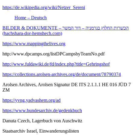
https://de.wikipedia.org/wiki/Netzer_Sereni
Home – Deutsch
BILDER & DOKUMENTE – הכשרות החלוץ בגרמניה – דור המשך
(hachshara-dor-hemshech.com)
https://www.mappingthelives.org
http://www.dpcamps.org/listDPCampsbyTeamNo.pdf
http://www.fuldawiki.de/fd/index.php?title=Gehringshof
https://collections.arolsen-archives.org/de/document/78790374
Arolsen Archives, Arolsen Signatur DE ITS 2.1.1.1 HE 016 JÜD 7
ZM
https://yvng.yadvashem.org/ad
https://www.bundesarchiv.de/gedenkbuch
Danuta Czech, Lagerbuch von Auschwitz
Staatsarchiv Israel, Einwanderungslisten