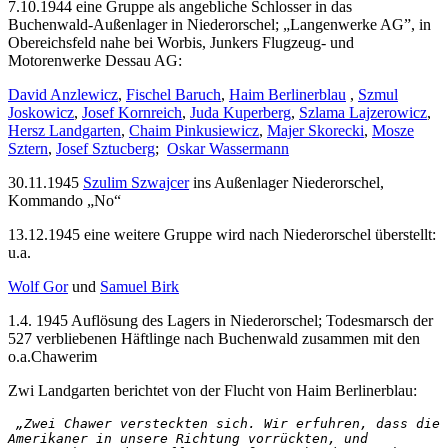
7.10.1944 eine Gruppe als angebliche Schlosser in das
Buchenwald-Außenlager in Niederorschel; „Langenwerke AG”, in
Obereichsfeld nahe bei Worbis, Junkers Flugzeug- und
Motorenwerke Dessau AG:
David Anzlewicz
,
Fischel Baruch
,
Haim Berlinerblau
,
Szmul
Joskowicz
,
Josef Kornreich
,
Juda Kuperberg
,
Szlama Lajzerowicz
,
Hersz Landgarten
,
Chaim Pinkusiewicz
,
Majer Skorecki
,
Mosze
Sztern
,
Josef Sztucberg
;
Oskar Wassermann
30.11.1945
Szulim Szwajcer
ins Außenlager Niederorschel,
Kommando „No“
13.12.1945 eine weitere Gruppe wird nach Niederorschel überstellt:
u.a.
Wolf Gor
und
Samuel Birk
1.4. 1945 Auflösung des Lagers in Niederorschel; Todesmarsch der
527 verbliebenen Häftlinge nach Buchenwald zusammen mit den
o.a.Chawerim
Zwi Landgarten berichtet von der Flucht von Haim Berlinerblau:
 „Zwei Chawer versteckten sich. Wir erfuhren, dass die 
Amerikaner in unsere Richtung vorrückten, und 