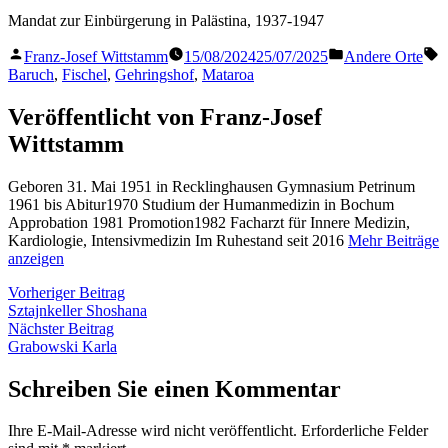
Mandat zur Einbürgerung in Palästina, 1937-1947
Veröffentlicht
Veröffentlicht
S
Franz-Josef Wittstamm
15/08/2024
25/07/2025
Andere Orte
von
in
Baruch
,
Fischel
,
Gehringshof
,
Mataroa
Veröffentlicht von Franz-Josef
Wittstamm
Geboren 31. Mai 1951 in Recklinghausen Gymnasium Petrinum
1961 bis Abitur1970 Studium der Humanmedizin in Bochum
Approbation 1981 Promotion1982 Facharzt für Innere Medizin,
Kardiologie, Intensivmedizin Im Ruhestand seit 2016
Mehr Beiträge
anzeigen
Beitragsnavigation
Vorheriger
Vorheriger Beitrag
Beitrag:
Sztajnkeller Shoshana
Nächster
Nächster Beitrag
Beitrag:
Grabowski Karla
Schreiben Sie einen Kommentar
Ihre E-Mail-Adresse wird nicht veröffentlicht.
Erforderliche Felder