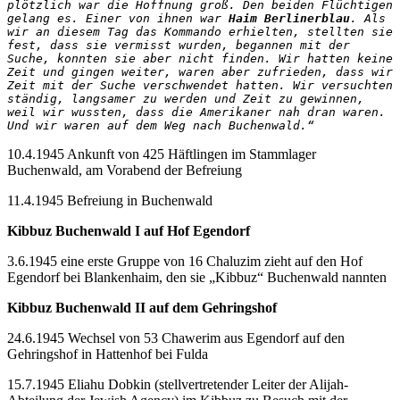
plötzlich war die Hoffnung groß. Den beiden Flüchtigen 
gelang es. Einer von ihnen war 
Haim Berlinerblau
. Als 
wir an diesem Tag das Kommando erhielten, stellten sie 
fest, dass sie vermisst wurden, begannen mit der 
Suche, konnten sie aber nicht finden. Wir hatten keine 
Zeit und gingen weiter, waren aber zufrieden, dass wir 
Zeit mit der Suche verschwendet hatten. Wir versuchten 
ständig, langsamer zu werden und Zeit zu gewinnen, 
weil wir wussten, dass die Amerikaner nah dran waren. 
Und wir waren auf dem Weg nach Buchenwald.“
10.4.1945 Ankunft von 425 Häftlingen im Stammlager
Buchenwald, am Vorabend der Befreiung
11.4.1945 Befreiung in Buchenwald
Kibbuz Buchenwald I auf Hof Egendorf
3.6.1945 eine erste Gruppe von 16 Chaluzim zieht auf den Hof
Egendorf bei Blankenhaim, den sie „Kibbuz“ Buchenwald nannten
Kibbuz Buchenwald II auf dem Gehringshof
24.6.1945 Wechsel von 53 Chawerim aus Egendorf auf den
Gehringshof in Hattenhof bei Fulda
15.7.1945 Eliahu Dobkin (stellvertretender Leiter der Alijah-