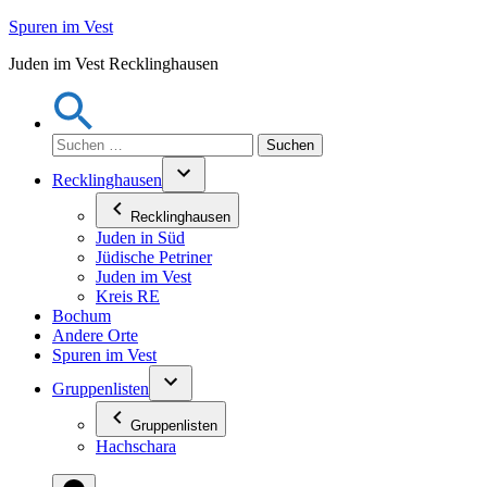
Zum
Spuren im Vest
Inhalt
Juden im Vest Recklinghausen
springen
Suchen
nach:
Recklinghausen
Recklinghausen
Juden in Süd
Jüdische Petriner
Juden im Vest
Kreis RE
Bochum
Andere Orte
Spuren im Vest
Gruppenlisten
Gruppenlisten
Hachschara