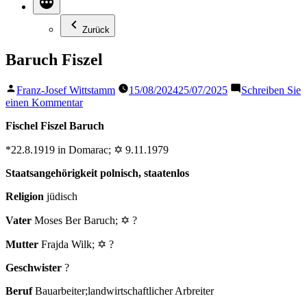
Zurück
Baruch Fiszel
Veröffentlicht
Franz-Josef Wittstamm
15/08/2024
25/07/2025
Schreiben Sie
von
zu
einen Kommentar
Baruch
Fischel Fiszel Baruch
Fiszel
*22.8.1919 in Domarac
;
✡ 9.11.1979
Staatsangehörigkeit
polnisch, staatenlos
Religion
jüdisch
Vater
Moses Ber Baruch; ✡ ?
Mutter
Frajda Wilk; ✡ ?
Geschwister
?
Beruf
Bauarbeiter;landwirtschaftlicher Arbreiter