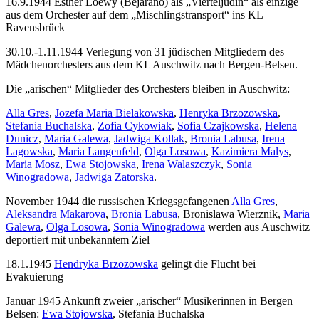
16.9.1944 Esther Loewy (Bejarano) als „Vierteljüdin“ als einzige
aus dem Orchester auf dem „Mischlingstransport“ ins KL
Ravensbrück
30.10.-1.11.1944 Verlegung von 31 jüdischen Mitgliedern des
Mädchenorchesters aus dem KL Auschwitz nach Bergen-Belsen.
Die „arischen“ Mitglieder des Orchesters bleiben in Auschwitz:
Alla Gres
,
Jozefa Maria Bielakowska
,
Henryka Brzozowska
,
Stefania Buchalska
,
Zofia Cykowiak
,
Sofia Czajkowska
,
Helena
Dunicz
,
Maria Galewa
,
Jadwiga Kollak
,
Bronia Labusa
,
Irena
Lagowska
,
Maria Langenfeld
,
Olga Losowa
,
Kazimiera Malys
,
Maria Mosz
,
Ewa Stojowska
,
Irena Walaszczyk
,
Sonia
Winogradowa
,
Jadwiga Zatorska
.
November 1944 die russischen Kriegsgefangenen
Alla Gres
,
Aleksandra Makarova
,
Bronia Labusa
, Bronislawa Wierznik,
Maria
Galewa
,
Olga Losowa
,
Sonia Winogradowa
werden aus Auschwitz
deportiert mit unbekanntem Ziel
18.1.1945
Hendryka Brzozowska
gelingt die Flucht bei
Evakuierung
Januar 1945 Ankunft zweier „arischer“ Musikerinnen in Bergen
Belsen:
Ewa Stojowska
, Stefania Buchalska