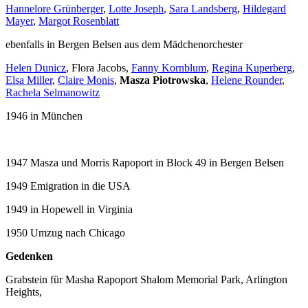
Hannelore Grünberger
,
Lotte Joseph
,
Sara Landsberg
,
Hildegard
Mayer
,
Margot Rosenblatt
ebenfalls in Bergen Belsen aus dem Mädchenorchester
Helen Dunicz
, Flora Jacobs,
Fanny Kornblum
,
Regina Kuperberg
,
Elsa Miller
,
Claire Monis
,
Masza Piotrowska
,
Helene Rounder
,
Rachela Selmanowitz
1946 in München
1947 Masza und Morris Rapoport in Block 49 in Bergen Belsen
1949 Emigration in die USA
1949 in Hopewell in Virginia
1950 Umzug nach Chicago
Gedenken
Grabstein für Masha Rapoport Shalom Memorial Park, Arlington
Heights,