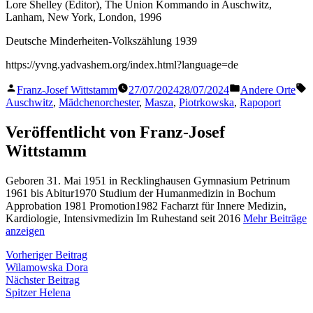
Lore Shelley (Editor), The Union Kommando in Auschwitz,
Lanham, New York, London, 1996
Deutsche Minderheiten-Volkszählung 1939
https://yvng.yadvashem.org/index.html?language=de
Veröffentlicht
Veröffentlicht
S
Franz-Josef Wittstamm
27/07/2024
28/07/2024
Andere Orte
von
in
Auschwitz
,
Mädchenorchester
,
Masza
,
Piotrkowska
,
Rapoport
Veröffentlicht von Franz-Josef
Wittstamm
Geboren 31. Mai 1951 in Recklinghausen Gymnasium Petrinum
1961 bis Abitur1970 Studium der Humanmedizin in Bochum
Approbation 1981 Promotion1982 Facharzt für Innere Medizin,
Kardiologie, Intensivmedizin Im Ruhestand seit 2016
Mehr Beiträge
anzeigen
Beitragsnavigation
Vorheriger
Vorheriger Beitrag
Beitrag:
Wilamowska Dora
Nächster
Nächster Beitrag
Beitrag:
Spitzer Helena