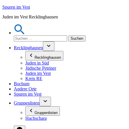
Zum
Spuren im Vest
Inhalt
Juden im Vest Recklinghausen
springen
Suchen
nach:
Recklinghausen
Recklinghausen
Juden in Süd
Jüdische Petriner
Juden im Vest
Kreis RE
Bochum
Andere Orte
Spuren im Vest
Gruppenlisten
Gruppenlisten
Hachschara