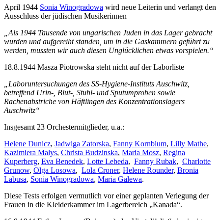
April 1944
Sonia Winogradowa
wird neue Leiterin und verlangt den
Ausschluss der jüdischen Musikerinnen
„Als 1944 Tausende von ungarischen Juden in das Lager gebracht
wurden und aufgereiht standen, um in die Gaskammern geführt zu
werden, mussten wir auch diesen Unglücklichen etwas vorspielen.“
18.8.1944 Masza Piotrowska steht nicht auf der Laborliste
„Laboruntersuchungen des SS-Hygiene-Instituts Auschwitz,
betreffend Urin-, Blut-, Stuhl- und Sputumproben sowie
Rachenabstriche von Häftlingen des Konzentrationslagers
Auschwitz“
Insgesamt 23 Orchestermitglieder, u.a.:
Helene Dunicz
,
Jadwiga Zatorska
,
Fanny Kornblum
,
Lilly Mathe
,
Kazimiera Malys
,
Christa Budzinska
,
Maria Mosz
,
Regina
Kuperberg
,
Eva Benedek
,
Lotte Lebeda
,
Fanny Rubak
,
Charlotte
Grunow
,
Olga Losowa
,
Lola Croner
,
Helene Rounder
,
Bronia
Labusa
,
Sonia Winogradowa
,
Maria Galewa
.
Diese Tests erfolgen vermutlich vor einer geplanten Verlegung der
Frauen in die Kleiderkammer im Lagerbereich „Kanada“.