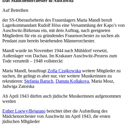
Das Mädchenorchester in Auschwitz
Auf Betreiben
der SS-Oberaufseherin des Frauenlagers Maria Mandl beruft
Lagerkommandant Rudolf Höss eine Versammlung der Kapo’s von
Auschwitz-Birkenau ein, mit dem Auftrag, nach geeigneten
Mitgliedern für ein zu gründendes Frauenorchester zu suchen als
Pendant zum bereits bestehenden Männerorchester.
Mandl wurde im November 1944 nach Mühldorf versetzt,
Außenlager von Dachau
. Im Krakauer Auschwitz-Prozess zum
Tode verurteilt – 1948 vollstreckt
Maria Mandl, beauftragt
Zofia Czajkowska
weitere Mitglieder zu
suchen, ihr gelingt es aber nur, vier weitere Musikerinnen zu
rekrutieren:
Stefania Baruch
,
Danuta Kollakova
,
Maria Mosz,
Jadwiga Zatorska
Ab April 1943 dürfen auch jüdische Musikerinnen aufgenommen
werden
Esther Loewy/Bejarano
berichtet über die Aufstellung des
Mädchenorchester von Auschwitz im April 1943, die ersten
jüdischen MItglieder