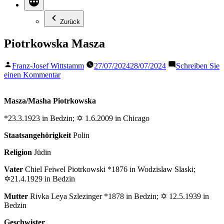
Zurück
Piotrkowska Masza
Veröffentlicht
Franz-Josef Wittstamm
27/07/2024
28/07/2024
Schreiben Sie
von
zu
einen Kommentar
Piotrkowska
Masza
Masza/Masha Piotrkowska
*23.3.1923 in Bedzin; ✡ 1.6.2009 in Chicago
Staatsangehörigkeit
Polin
Religion
Jüdin
Vater
Chiel Feiwel Piotrkowski *1876 in Wodzislaw Slaski;
✡21.4.1929 in Bedzin
Mutter
Rivka Leya Szlezinger *1878 in Bedzin; ✡ 12.5.1939 in
Bedzin
Geschwister