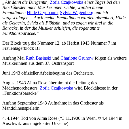
„Als
dann die Dirigentin,
Zofia Czajkowska
eines Tages bei den
Blockältesten nach Musikerinnen suchte, wurden meine
Freundinnen
Hilde Grynbaum
,
Sylvia Wagenberg
und ich
vorgeschlagen… Auch meine Freundinnen wurden akzeptiert, Hilde
als Geigerin, Sylvia als Flötistin, und so zogen wir drei in die
Baracke, in der die Musiker schliefen, die sogenannte
Funktionsbaracke.“
Der Block trug die Nummer 12, ab Herbst 1943 Nummer 7 im
Frauenlagerblock BI
Anfang Mai
Ruth Basinski
und
Charlotte Grunow
folgen als weitere
Musikerinnen aus dem 37. Osttransport
Juni 1943 offizieller Arbeitsbeginn des Orchesters.
August 1943 Alma Rose übernimmt die Leitung des
Mädchenorchesters,
Zofia Czajkowska
wird Blockälteste in der
„Funktionsbaracke“
Anfang September 1943 Aufnahme in das Orchester als
Mandolinenspielerin
4. 4.1944 Tod von Alma Rose (*3.11.1906 in Wien, ✡4.4.1944 in
Auschwitz aus ungeklärter Ursache)