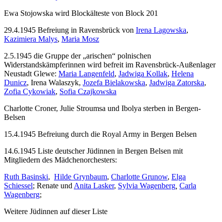
Ewa Stojowska wird Blockälteste von Block 201
29.4.1945 Befreiung in Ravensbrück von
Irena Lagowska
,
Kazimiera Malys
,
Maria Mosz
2.5.1945 die Gruppe der „arischen“ polnischen
Widerstandskämpferinnen wird befreit im Ravensbrück-Außenlager
Neustadt Glewe:
Maria Langenfeld
,
Jadwiga Kollak
,
Helena
Dunicz
, Irena Walaszyk,
Jozefa Bielakowska
,
Jadwiga Zatorska
,
Zofia Cykowiak
,
Sofia Czajkowska
Charlotte Croner, Julie Stroumsa und Ibolya sterben in Bergen-
Belsen
15.4.1945 Befreiung durch die Royal Army in Bergen Belsen
14.6.1945 Liste deutscher Jüdinnen in Bergen Belsen mit
Mitgliedern des Mädchenorchesters:
Ruth Basinski
,
Hilde Grynbaum
,
Charlotte Grunow
,
Elga
Schiessel
; Renate und
Anita Lasker
,
Sylvia Wagenberg
,
Carla
Wagenberg
;
Weitere Jüdinnen auf dieser Liste